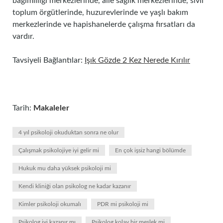
bağımlılığı merkezlerinde, aile sağlık merkezlerinde, sivil
toplum örgütlerinde, huzurevlerinde ve yaşlı bakım
merkezlerinde ve hapishanelerde çalışma fırsatları da
vardır.
Tavsiyeli Bağlantılar:
Işık Gözde 2 Kez Nerede Kırılır
Tarih:
Makaleler
4 yıl psikoloji okuduktan sonra ne olur
Çalışmak psikolojiye iyi gelir mi
En çok işsiz hangi bölümde
Hukuk mu daha yüksek psikoloji mi
Kendi kliniği olan psikolog ne kadar kazanır
Kimler psikoloji okumalı
PDR mi psikoloji mi
Psikolog iyi kazanır mı
Psikolog kolay bir meslek mi