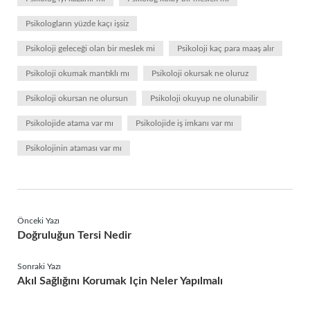
Psikologların yüzde kaçı işsiz
Psikoloji geleceği olan bir meslek mi
Psikoloji kaç para maaş alır
Psikoloji okumak mantıklı mı
Psikoloji okursak ne oluruz
Psikoloji okursan ne olursun
Psikoloji okuyup ne olunabilir
Psikolojide atama var mı
Psikolojide iş imkanı var mı
Psikolojinin ataması var mı
Önceki Yazı
Doğruluğun Tersi Nedir
Sonraki Yazı
Akıl Sağlığını Korumak Için Neler Yapılmalı