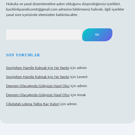
Hukuka ve yasal düzenlemelere aykırı olduğunu düşündüğünüz içerikleri,
backlinkpanelicomtr@gmail.com
adresine bildirmeniz halinde, ilgili içerikler
yasal süre içerisinde sitemizden kaldırılacaktır.
Arama
SON YORUMLAR
Sevişirken Hamile Kalmak Için Ne Yapılır
için
admin
Sevişirken Hamile Kalmak Için Ne Yapılır
için
Levent
Deprem Olacağında Gökyüzü Nasıl Olur
için
admin
Deprem Olacağında Gökyüzü Nasıl Olur
için
Irmak
Çikolatalı Lokma Tatlısı Kaç Kalori
için
admin