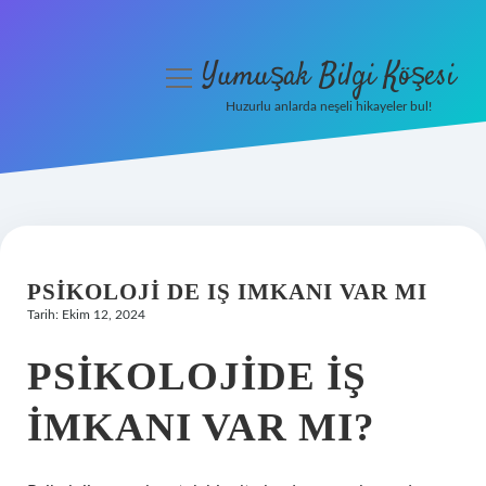
Yumuşak Bilgi Köşesi
menüyü
aç
Huzurlu anlarda neşeli hikayeler bul!
Anasayfa
Gizlilik Politikası
Yasal Uyarı
PSIKOLOJI DE IŞ IMKANI VAR MI
Hakkımızda
Tarih: Ekim 12, 2024
PSIKOLOJIDE IŞ
IMKANI VAR MI?