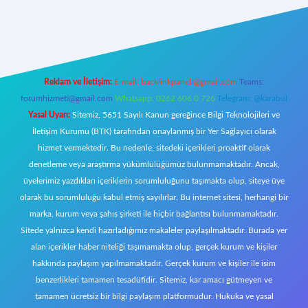
tt.net/
Reklam ve İletişim:
E-mail:
backlinkpaneli@gmail.com
Teams:
forumhizmeti@gmail.com
Whatsapp: 0262 606 0 726
Telegram: @karabul
Yasal Uyarı:
Sitemiz, 5651 Sayılı Kanun gereğince Bilgi Teknolojileri ve
İletişim Kurumu (BTK) tarafından onaylanmış bir Yer Sağlayıcı olarak
hizmet vermektedir. Bu nedenle, sitedeki içerikleri proaktif olarak
denetleme veya araştırma yükümlülüğümüz bulunmamaktadır. Ancak,
üyelerimiz yazdıkları içeriklerin sorumluluğunu taşımakta olup, siteye üye
olarak bu sorumluluğu kabul etmiş sayılırlar. Bu internet sitesi, herhangi bir
marka, kurum veya şahıs şirketi ile hiçbir bağlantısı bulunmamaktadır.
Sitede yalnızca kendi hazırladığımız makaleler paylaşılmaktadır. Burada yer
alan içerikler haber niteliği taşımamakta olup, gerçek kurum ve kişiler
hakkında paylaşım yapılmamaktadır. Gerçek kurum ve kişiler ile isim
benzerlikleri tamamen tesadüfidir. Sitemiz, kar amacı gütmeyen ve
tamamen ücretsiz bir bilgi paylaşım platformudur. Hukuka ve yasal