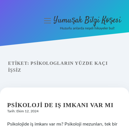
Yumuşak Bilgi Köşesi
menüyü
aç
Huzurlu anlarda neşeli hikayeler bul!
Anasayfa
Gizlilik Politikası
ETIKET:
PSIKOLOGLARIN YÜZDE KAÇI
Yasal Uyarı
IŞSIZ
Hakkımızda
PSIKOLOJI DE IŞ IMKANI VAR MI
Tarih: Ekim 12, 2024
Psikolojide iş imkanı var mı? Psikoloji mezunları, tek bir