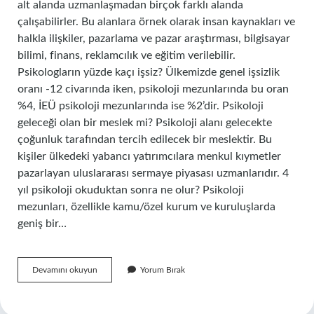
alt alanda uzmanlaşmadan birçok farklı alanda
çalışabilirler. Bu alanlara örnek olarak insan kaynakları ve
halkla ilişkiler, pazarlama ve pazar araştırması, bilgisayar
bilimi, finans, reklamcılık ve eğitim verilebilir.
Psikologların yüzde kaçı işsiz? Ülkemizde genel işsizlik
oranı -12 civarında iken, psikoloji mezunlarında bu oran
%4, İEÜ psikoloji mezunlarında ise %2’dir. Psikoloji
geleceği olan bir meslek mi? Psikoloji alanı gelecekte
çoğunluk tarafından tercih edilecek bir meslektir. Bu
kişiler ülkedeki yabancı yatırımcılara menkul kıymetler
pazarlayan uluslararası sermaye piyasası uzmanlarıdır. 4
yıl psikoloji okuduktan sonra ne olur? Psikoloji
mezunları, özellikle kamu/özel kurum ve kuruluşlarda
geniş bir…
Psikoloji
Devamını okuyun
Yorum Bırak
De
Iş
Imkanı