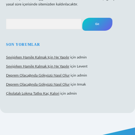
yasal süre içerisinde sitemizden kaldırılacaktır.
Arama
SON YORUMLAR
Sevişirken Hamile Kalmak Için Ne Yapılır
için
admin
Sevişirken Hamile Kalmak Için Ne Yapılır
için
Levent
Deprem Olacağında Gökyüzü Nasıl Olur
için
admin
Deprem Olacağında Gökyüzü Nasıl Olur
için
Irmak
Çikolatalı Lokma Tatlısı Kaç Kalori
için
admin
 güncel giriş
https://tulipbett.net/