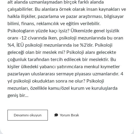
alt alanda uzmanlaşmadan birçok farklı alanda
çalışabilirler. Bu alanlara örnek olarak insan kaynakları ve
halkla ilişkiler, pazarlama ve pazar araştırması, bilgisayar
bilimi, finans, reklamcılık ve eğitim verilebilir.
Psikologların yüzde kaçı işsiz? Ülkemizde genel işsizlik
oranı -12 civarında iken, psikoloji mezunlarında bu oran
%4, İEÜ psikoloji mezunlarında ise %2’dir. Psikoloji
geleceği olan bir meslek mi? Psikoloji alanı gelecekte
çoğunluk tarafından tercih edilecek bir meslektir. Bu
kişiler ülkedeki yabancı yatırımcılara menkul kıymetler
pazarlayan uluslararası sermaye piyasası uzmanlarıdır. 4
yıl psikoloji okuduktan sonra ne olur? Psikoloji
mezunları, özellikle kamu/özel kurum ve kuruluşlarda
geniş bir…
Psikoloji
Devamını okuyun
Yorum Bırak
De
Iş
Imkanı