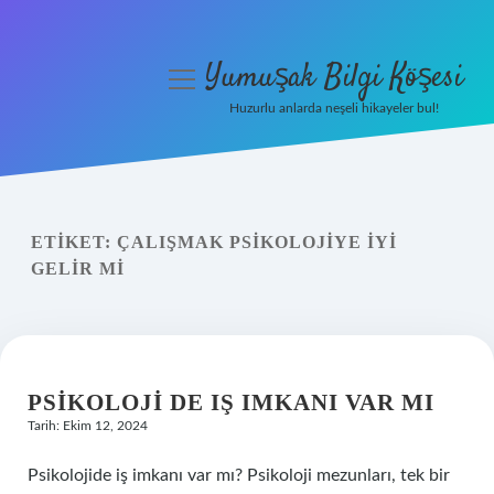
Yumuşak Bilgi Köşesi
menüyü
aç
Huzurlu anlarda neşeli hikayeler bul!
Anasayfa
Gizlilik Politikası
ETIKET:
ÇALIŞMAK PSIKOLOJIYE IYI
Yasal Uyarı
GELIR MI
Hakkımızda
PSIKOLOJI DE IŞ IMKANI VAR MI
Tarih: Ekim 12, 2024
Psikolojide iş imkanı var mı? Psikoloji mezunları, tek bir