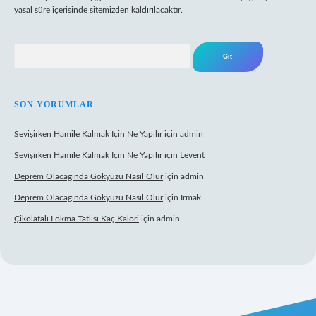
yasal süre içerisinde sitemizden kaldırılacaktır.
Arama
SON YORUMLAR
Sevişirken Hamile Kalmak Için Ne Yapılır
için
admin
Sevişirken Hamile Kalmak Için Ne Yapılır
için
Levent
Deprem Olacağında Gökyüzü Nasıl Olur
için
admin
Deprem Olacağında Gökyüzü Nasıl Olur
için
Irmak
Çikolatalı Lokma Tatlısı Kaç Kalori
için
admin
ttps://tulipbett.net/