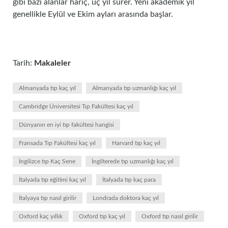
gibi bazı alanlar hariç, üç yıl sürer. Yeni akademik yıl
genellikle Eylül ve Ekim ayları arasında başlar.
Tarih:
Makaleler
Almanyada tıp kaç yıl
Almanyada tıp uzmanlığı kaç yıl
Cambridge Üniversitesi Tıp Fakültesi kaç yıl
Dünyanın en iyi tıp fakültesi hangisi
Fransada Tıp Fakültesi kaç yıl
Harvard tıp kaç yıl
İngilizce tıp Kaç Sene
İngilterede tıp uzmanlığı kaç yıl
İtalyada tıp eğitimi kaç yıl
İtalyada tıp kaç para
İtalyaya tıp nasıl girilir
Londrada doktora kaç yıl
Oxford kaç yıllık
Oxford tıp kaç yıl
Oxford tıp nasıl girilir