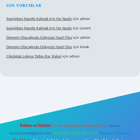
SON YORUMLAR
Sevişirken Hamile Kalmak Için Ne Yapılır
için
admin
Sevişirken Hamile Kalmak Için Ne Yapılır
için
Levent
Deprem Olacağında Gökyüzü Nasıl Olur
için
admin
Deprem Olacağında Gökyüzü Nasıl Olur
için
Irmak
Çikolatalı Lokma Tatlısı Kaç Kalori
için
admin
pbett.net/
Reklam ve İletişim:
E-mail:
backlinkpaneli@gmail.com
Teams:
forumhizmeti@gmail.com
Whatsapp: 0262 606 0 726
Telegram: @karabul