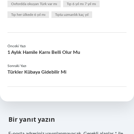
Oxfordda okuyan Türk var mı
Tıp 6 yıl mı 7 yıl mı
Tıp her ülkede 6 yıl mı
Tıpta uzmanlık kaç yıl
Önceki Yazı
1 Aylık Hamile Karnı Belli Olur Mu
Sonraki Yazı
Türkler Kübaya Gidebilir Mi
Bir yanıt yazın
E-posta adresiniz yayınlanmayacak.
Gerekli alanlar
*
ile