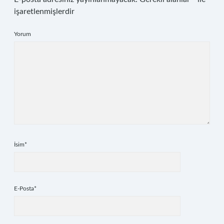
işaretlenmişlerdir
Yorum
İsim*
E-Posta*