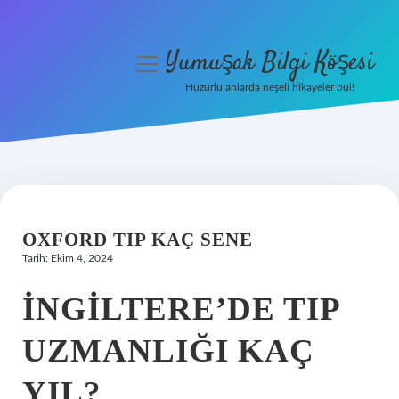
Yumuşak Bilgi Köşesi
menüyü
aç
Huzurlu anlarda neşeli hikayeler bul!
Anasayfa
Gizlilik Politikası
Yasal Uyarı
OXFORD TIP KAÇ SENE
Hakkımızda
Tarih: Ekim 4, 2024
İNGILTERE’DE TIP
UZMANLIĞI KAÇ
YIL?