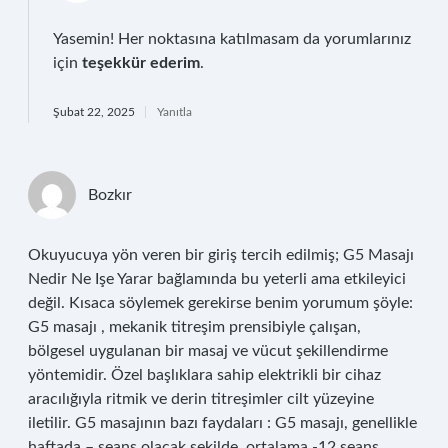
Yasemin! Her noktasına katılmasam da yorumlarınız
için
teşekkür ederim
.
Şubat 22, 2025
Yanıtla
Bozkır
Okuyucuya yön veren bir giriş tercih edilmiş; G5 Masajı
Nedir Ne Işe Yarar bağlamında bu yeterli ama etkileyici
değil. Kısaca söylemek gerekirse benim yorumum şöyle:
G5 masajı , mekanik titreşim prensibiyle çalışan,
bölgesel uygulanan bir masaj ve vücut şekillendirme
yöntemidir. Özel başlıklara sahip elektrikli bir cihaz
aracılığıyla ritmik ve derin titreşimler cilt yüzeyine
iletilir. G5 masajının bazı faydaları : G5 masajı, genellikle
haftada – seans olacak şekilde, ortalama -12 seans