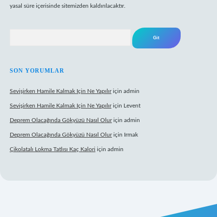
yasal süre içerisinde sitemizden kaldırılacaktır.
Arama
SON YORUMLAR
Sevişirken Hamile Kalmak Için Ne Yapılır
için
admin
Sevişirken Hamile Kalmak Için Ne Yapılır
için
Levent
Deprem Olacağında Gökyüzü Nasıl Olur
için
admin
Deprem Olacağında Gökyüzü Nasıl Olur
için
Irmak
Çikolatalı Lokma Tatlısı Kaç Kalori
için
admin
ltonbet güncel giriş
https://tulipbett.net/