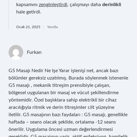
kapsamını
zenginleştirdi
, çalışmayı daha
derinlikli
hale getirdi.
Ocak 21, 2025
Yanıtla
Furkan
G5 Masajı Nedir Ne Işe Yarar işlenişi net, ancak bazı
bölümler gereksiz uzatılmış. Burada söylenmek istenenle
G5 masajı , mekanik titreşim prensibiyle çalışan,
bölgesel uygulanan bir masaj ve vücut şekillendirme
yöntemidir. Özel başlıklara sahip elektrikli bir cihaz
aracılığıyla ritmik ve derin titreşimler cilt yüzeyine
iletilir. G5 masajının bazı faydaları : G5 masajı, genellikle
haftada – seans olacak şekilde, ortalama -12 seans
önerilir. Uygulama öncesi uzman değerlendirmesi
gereklidir. G5 masajının varis, aktif enfeksiyon, hamilelik