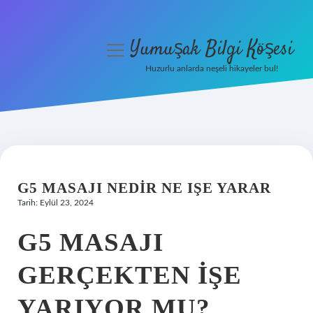
Yumuşak Bilgi Köşesi
menüyü
aç
Huzurlu anlarda neşeli hikayeler bul!
Anasayfa
Gizlilik Politikası
Yasal Uyarı
G5 MASAJI NEDIR NE IŞE YARAR
Hakkımızda
Tarih: Eylül 23, 2024
G5 MASAJI
GERÇEKTEN IŞE
YARIYOR MU?