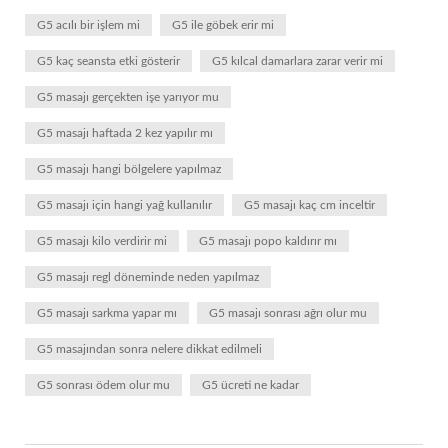
G5 acılı bir işlem mi
G5 ile göbek erir mi
G5 kaç seansta etki gösterir
G5 kılcal damarlara zarar verir mi
G5 masajı gerçekten işe yarıyor mu
G5 masajı haftada 2 kez yapılır mı
G5 masajı hangi bölgelere yapılmaz
G5 masajı için hangi yağ kullanılır
G5 masajı kaç cm inceltir
G5 masajı kilo verdirir mi
G5 masajı popo kaldırır mı
G5 masajı regl döneminde neden yapılmaz
G5 masajı sarkma yapar mı
G5 masajı sonrası ağrı olur mu
G5 masajından sonra nelere dikkat edilmeli
G5 sonrası ödem olur mu
G5 ücreti ne kadar