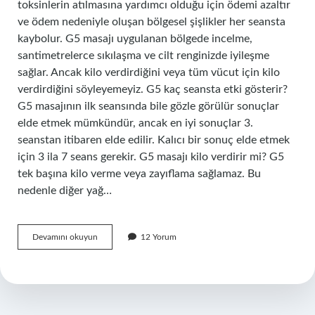
toksinlerin atılmasına yardımcı olduğu için ödemi azaltır
ve ödem nedeniyle oluşan bölgesel şişlikler her seansta
kaybolur. G5 masajı uygulanan bölgede incelme,
santimetrelerce sıkılaşma ve cilt renginizde iyileşme
sağlar. Ancak kilo verdirdiğini veya tüm vücut için kilo
verdirdiğini söyleyemeyiz. G5 kaç seansta etki gösterir?
G5 masajının ilk seansında bile gözle görülür sonuçlar
elde etmek mümkündür, ancak en iyi sonuçlar 3.
seanstan itibaren elde edilir. Kalıcı bir sonuç elde etmek
için 3 ila 7 seans gerekir. G5 masajı kilo verdirir mi? G5
tek başına kilo verme veya zayıflama sağlamaz. Bu
nedenle diğer yağ…
G5
Devamını okuyun
12 Yorum
Masajı
Nedir
Ne
Işe
Yarar