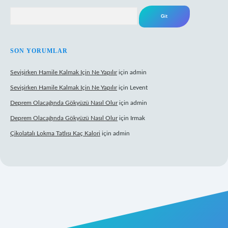
Arama
SON YORUMLAR
Sevişirken Hamile Kalmak Için Ne Yapılır
için
admin
Sevişirken Hamile Kalmak Için Ne Yapılır
için
Levent
Deprem Olacağında Gökyüzü Nasıl Olur
için
admin
Deprem Olacağında Gökyüzü Nasıl Olur
için
Irmak
Çikolatalı Lokma Tatlısı Kaç Kalori
için
admin
ttps://tulipbett.net/