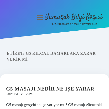
Yumuşak Bilgi Köşesi
menüyü
aç
Huzurlu anlarda neşeli hikayeler bul!
Anasayfa
Gizlilik Politikası
ETIKET:
G5 KILCAL DAMARLARA ZARAR
Yasal Uyarı
VERIR MI
Hakkımızda
G5 MASAJI NEDIR NE IŞE YARAR
Tarih: Eylül 23, 2024
G5 masajı gerçekten işe yarıyor mu? G5 masajı vücuttaki