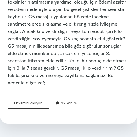
toksinlerin atılmasına yardımcı olduğu için ödemi azaltır
ve ödem nedeniyle oluşan bölgesel şişlikler her seansta
kaybolur. G5 masajı uygulanan bölgede incelme,
santimetrelerce sıkılaşma ve cilt renginizde iyileşme
sağlar. Ancak kilo verdirdiğini veya tüm vücut için kilo
verdirdiğini söyleyemeyiz. G5 kaç seansta etki gösterir?
G5 masajının ilk seansında bile gözle görülür sonuçlar
elde etmek mümkündür, ancak en iyi sonuçlar 3.
seanstan itibaren elde edilir. Kalıcı bir sonuç elde etmek
için 3 ila 7 seans gerekir. G5 masajı kilo verdirir mi? G5
tek başına kilo verme veya zayıflama sağlamaz. Bu
nedenle diğer yağ…
G5
Devamını okuyun
12 Yorum
Masajı
Nedir
Ne
Işe
Yarar