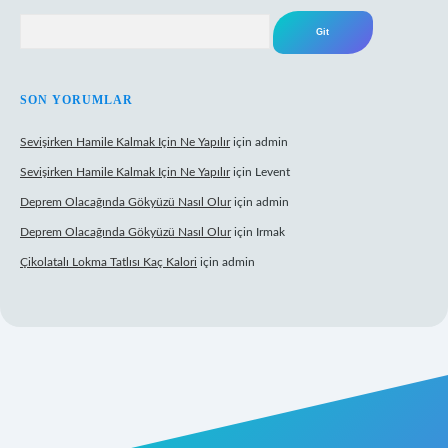
Arama
SON YORUMLAR
Sevişirken Hamile Kalmak Için Ne Yapılır
için
admin
Sevişirken Hamile Kalmak Için Ne Yapılır
için
Levent
Deprem Olacağında Gökyüzü Nasıl Olur
için
admin
Deprem Olacağında Gökyüzü Nasıl Olur
için
Irmak
Çikolatalı Lokma Tatlısı Kaç Kalori
için
admin
ttps://tulipbett.net/