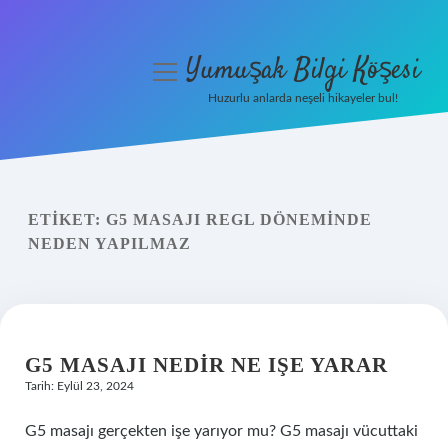
Yumuşak Bilgi Köşesi
menüyü
aç
Huzurlu anlarda neşeli hikayeler bul!
Anasayfa
Gizlilik Politikası
ETIKET:
G5 MASAJI REGL DÖNEMINDE
Yasal Uyarı
NEDEN YAPILMAZ
Hakkımızda
G5 MASAJI NEDIR NE IŞE YARAR
Tarih: Eylül 23, 2024
G5 masajı gerçekten işe yarıyor mu? G5 masajı vücuttaki