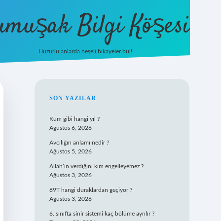
umuşak Bilgi Köşesi
Huzurlu anlarda neşeli hikayeler bul!
hiltonbet güncel giriş
https://tulipb
SIDEBAR
SON YAZILAR
Kum gibi hangi yıl ?
Ağustos 6, 2026
Avcılığın anlamı nedir ?
Ağustos 5, 2026
Allah’ın verdiğini kim engelleyemez ?
Ağustos 3, 2026
89T hangi duraklardan geçiyor ?
Ağustos 3, 2026
6. sınıfta sinir sistemi kaç bölüme ayrılır ?