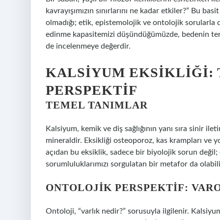
kavrayışımızın sınırlarını ne kadar etkiler?” Bu basi
olmadığı; etik, epistemolojik ve ontolojik sorularla d
edinme kapasitemizi düşündüğümüzde, bedenin temel
de incelenmeye değerdir.
KALSIYUM EKSIKLIĞI: 
PERSPEKTIF
TEMEL TANIMLAR
Kalsiyum, kemik ve diş sağlığının yanı sıra sinir ilet
mineraldir. Eksikliği osteoporoz, kas krampları ve yo
açıdan bu eksiklik, sadece bir biyolojik sorun değil; 
sorumluluklarımızı sorgulatan bir metafor da olabili
ONTOLOJIK PERSPEKTIF: VAR
Ontoloji, “varlık nedir?” sorusuyla ilgilenir. Kalsiyu