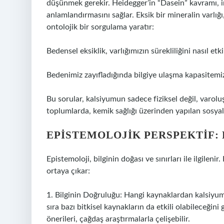
düşünmek gerekir. Heidegger’in “Dasein” kavramı,
anlamlandırmasını sağlar. Eksik bir mineralin varlığı
ontolojik bir sorgulama yaratır:
Bedensel eksiklik, varlığımızın sürekliliğini nasıl etki
Bedenimiz zayıfladığında bilgiye ulaşma kapasitemiz
Bu sorular, kalsiyumun sadece fiziksel değil, varol
toplumlarda, kemik sağlığı üzerinden yapılan sosyal 
EPISTEMOLOJIK PERSPEKTIF: B
Epistemoloji, bilginin doğası ve sınırları ile ilgilen
ortaya çıkar:
1. Bilginin Doğruluğu: Hangi kaynaklardan kalsiyum 
sıra bazı bitkisel kaynakların da etkili olabileceğini
önerileri, çağdaş araştırmalarla çelişebilir.