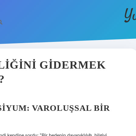
Y
LIĞINI GIDERMEK
?
SIYUM: VAROLUŞSAL BIR
ndi kendine sordu: “Bir bedenin dayanıklılığı, bilgiyi