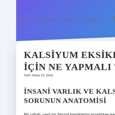
Anasayfa
Gizlilik Politikası
Yasal Uyarı
Hakkımızda
KALSIYUM EKSIK
IÇIN NE YAPMALI 
Tarih: Mayıs 13, 2026
İNSANI VARLIK VE KAL
SORUNUN ANATOMISI
Bir sabah, yaşlı bir filozof kemiklerini esnetirken ke