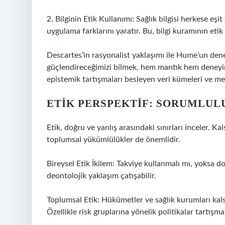
2. Bilginin Etik Kullanımı: Sağlık bilgisi herkese eşi
uygulama farklarını yaratır. Bu, bilgi kuramının eti
Descartes’in rasyonalist yaklaşımı ile Hume’un deney
güçlendireceğimizi bilmek, hem mantık hem deneyim
epistemik tartışmaları besleyen veri kümeleri ve me
ETIK PERSPEKTIF: SORUMLU
Etik, doğru ve yanlış arasındaki sınırları inceler. K
toplumsal yükümlülükler de önemlidir.
Bireysel Etik İkilem: Takviye kullanmalı mı, yoksa d
deontolojik yaklaşım çatışabilir.
Toplumsal Etik: Hükümetler ve sağlık kurumları kals
Özellikle risk gruplarına yönelik politikalar tartışmal