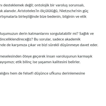
ı desteklemek değil; ontolojik bir varoluş sorunsalı,
uk alanıdır. Aristoteles’in ölçülülüğü, Nietzsche’nin güç
tışmalarla birleştiğinde bize bedenin, bilginin ve etik
luşumuzun derin katmanlarını sorgulatabilir mi? Sağlık ve
i önceliklendireceğiz? Bu sorular, sadece akademik
nde de karşımıza çıkar ve bizi sürekli düşünmeye davet eder.
e meselesinden öteye geçerek insan varoluşunun karmaşık
yışımızı; etik bilinç ise yaşamın kalitesini belirler.
lığını hem de felsefi düşünce ufkunu derinlemesine