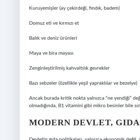
Kuruyemişler (ay çekirdeği, fındık, badem)
Domuz eti ve kırmızı et
Balık ve deniz ürünleri
Maya ve bira mayası
Zenginleştirilmiş kahvaltılık gevrekler
Bazı sebzeler (özellikle yeşil yapraklılar ve bezelye)
Ancak burada kritik nokta yalnızca “ne yendiği” deği
olmadığında, B1 vitamini gibi mikro besinler bile sı
MODERN DEVLET, GIDA
Devletin gıda politikaları, yalnızca ekonomik değil,