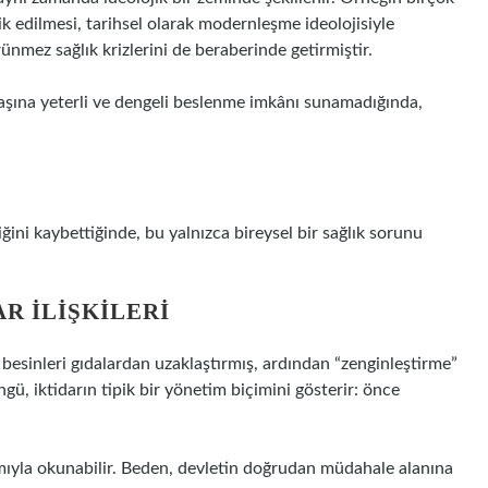
ik edilmesi, tarihsel olarak modernleşme ideolojisiyle
örünmez sağlık krizlerini de beraberinde getirmiştir.
rttaşına yeterli ve dengeli beslenme imkânı sunamadığında,
iğini kaybettiğinde, bu yalnızca bireysel bir sağlık sorunu
AR ILIŞKILERI
 besinleri gıdalardan uzaklaştırmış, ardından “zenginleştirme”
ngü, iktidarın tipik bir yönetim biçimini gösterir: önce
ıyla okunabilir. Beden, devletin doğrudan müdahale alanına