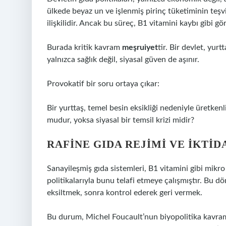
ülkede beyaz un ve işlenmiş pirinç tüketiminin teşv
ilişkilidir. Ancak bu süreç, B1 vitamini kaybı gibi g
Burada kritik kavram
meşruiyet
tir. Bir devlet, yu
yalnızca sağlık değil, siyasal güven de aşınır.
Provokatif bir soru ortaya çıkar:
Bir yurttaş, temel besin eksikliği nedeniyle üretkenl
mudur, yoksa siyasal bir temsil krizi midir?
RAFINE GIDA REJIMI VE IKTID
Sanayileşmiş gıda sistemleri, B1 vitamini gibi mikro
politikalarıyla bunu telafi etmeye çalışmıştır. Bu dö
eksiltmek, sonra kontrol ederek geri vermek.
Bu durum, Michel Foucault’nun biyopolitika kavram