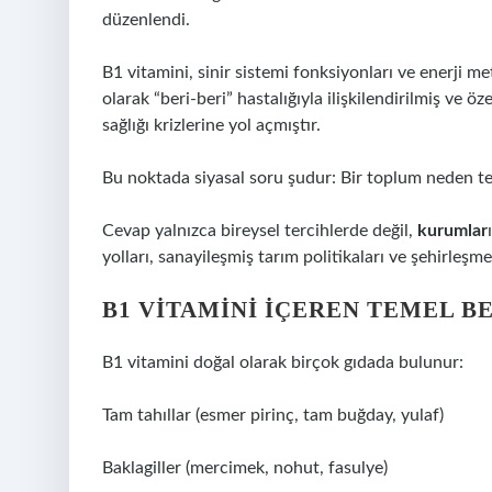
düzenlendi.
B1 vitamini, sinir sistemi fonksiyonları ve enerji met
olarak “beri-beri” hastalığıyla ilişkilendirilmiş ve öz
sağlığı krizlerine yol açmıştır.
Bu noktada siyasal soru şudur: Bir toplum neden teme
Cevap yalnızca bireysel tercihlerde değil,
kurumlar
yolları, sanayileşmiş tarım politikaları ve şehirleşme
B1 VITAMINI IÇEREN TEMEL B
B1 vitamini doğal olarak birçok gıdada bulunur:
Tam tahıllar (esmer pirinç, tam buğday, yulaf)
Baklagiller (mercimek, nohut, fasulye)