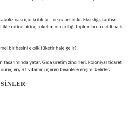
abolizması için kritik bir mikro besindir. Eksikliği, tarihsel
ellikle rafine pirinç tüketiminin arttığı toplumlarda ciddi halk
l bir besini eksik tüketir hale gelir?
ın tasarımında yatar. Gıda üretim zincirleri, koloniyal ticaret
 süreçleri, B1 vitamini içeren besinlere erişimi belirler.
ESINLER