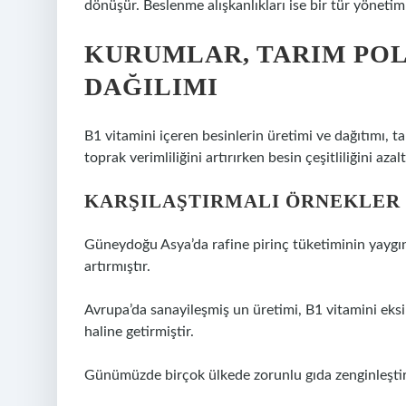
dönüşür. Beslenme alışkanlıkları ise bir tür yönetim 
KURUMLAR, TARIM POLI
DAĞILIMI
B1 vitamini içeren besinlerin üretimi ve dağıtımı, t
toprak verimliliğini artırırken besin çeşitliliğini aza
KARŞILAŞTIRMALI ÖRNEKLER
Güneydoğu Asya’da rafine pirinç tüketiminin yaygınla
artırmıştır.
Avrupa’da sanayileşmiş un üretimi, B1 vitamini eksi
haline getirmiştir.
Günümüzde birçok ülkede zorunlu gıda zenginleştir