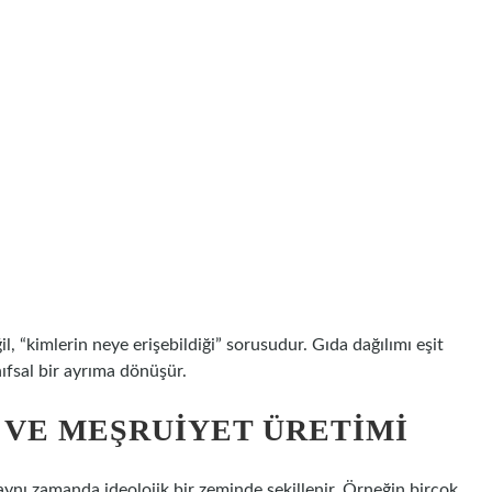
l, “kimlerin neye erişebildiği” sorusudur. Gıda dağılımı eşit
nıfsal bir ayrıma dönüşür.
 VE MEŞRUIYET ÜRETIMI
 aynı zamanda ideolojik bir zeminde şekillenir. Örneğin birçok