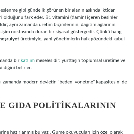
beslenme gibi gündelik görünen bir alanın aslında iktidar
iri olduğunu fark eder. B1 vitamini (tiamin) içeren besinler
ğildir; aynı zamanda üretim biçimlerinin, dağıtım ağlarının,
kesişim noktasında duran bir siyasal göstergedir. Çünkü hangi
meşruiyet
üretimiyle, yani yönetimlerin halk gözündeki kabul
amanda bir
katılım
meselesidir: yurttaşın toplumsal üretime ve
ldiğini belirler.
ynı zamanda modern devletin “bedeni yönetme” kapasitesini de
VE GIDA POLITIKALARININ
ine hazırlanmış bu yazı, Gume okuyucuları için özel olarak