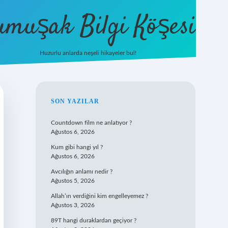
umuşak Bilgi Köşesi
Huzurlu anlarda neşeli hikayeler bul!
hiltonbet güncel giriş
https://tulipbett.
SIDEBAR
SON YAZILAR
Countdown film ne anlatıyor ?
Ağustos 6, 2026
Kum gibi hangi yıl ?
Ağustos 6, 2026
Avcılığın anlamı nedir ?
Ağustos 5, 2026
Allah’ın verdiğini kim engelleyemez ?
Ağustos 3, 2026
89T hangi duraklardan geçiyor ?