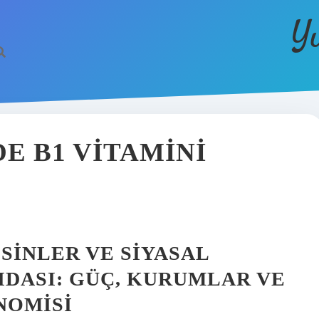
Y
E B1 VITAMINI
ESINLER VE SIYASAL
DASI: GÜÇ, KURUMLAR VE
NOMISI