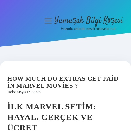
Yumuşak Bilgi Köşesi
menüyü
aç
Huzurlu anlarda neşeli hikayeler bul!
Anasayfa
Gizlilik Politikası
Yasal Uyarı
HOW MUCH DO EXTRAS GET PAID
Hakkımızda
IN MARVEL MOVIES ?
Tarih: Mayıs 15, 2026
İLK MARVEL SETIM:
HAYAL, GERÇEK VE
ÜCRET