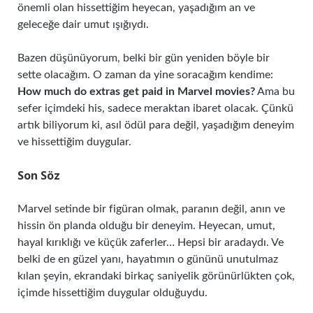
önemli olan hissettiğim heyecan, yaşadığım an ve
geleceğe dair umut ışığıydı.
Bazen düşünüyorum, belki bir gün yeniden böyle bir
sette olacağım. O zaman da yine soracağım kendime:
How much do extras get paid in Marvel movies?
Ama bu
sefer içimdeki his, sadece meraktan ibaret olacak. Çünkü
artık biliyorum ki, asıl ödül para değil, yaşadığım deneyim
ve hissettiğim duygular.
Son Söz
Marvel setinde bir figüran olmak, paranın değil, anın ve
hissin ön planda olduğu bir deneyim. Heyecan, umut,
hayal kırıklığı ve küçük zaferler… Hepsi bir aradaydı. Ve
belki de en güzel yanı, hayatımın o gününü unutulmaz
kılan şeyin, ekrandaki birkaç saniyelik görünürlükten çok,
içimde hissettiğim duygular olduğuydu.