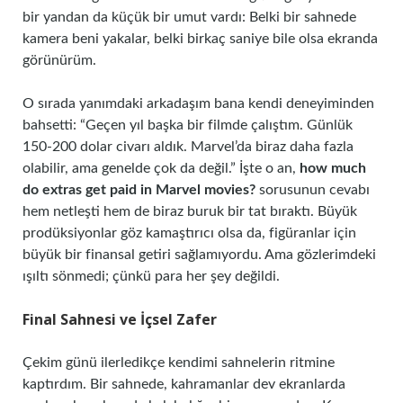
bir yandan da küçük bir umut vardı: Belki bir sahnede
kamera beni yakalar, belki birkaç saniye bile olsa ekranda
görünürüm.
O sırada yanımdaki arkadaşım bana kendi deneyiminden
bahsetti: “Geçen yıl başka bir filmde çalıştım. Günlük
150-200 dolar civarı aldık. Marvel’da biraz daha fazla
olabilir, ama genelde çok da değil.” İşte o an,
how much
do extras get paid in Marvel movies?
sorusunun cevabı
hem netleşti hem de biraz buruk bir tat bıraktı. Büyük
prodüksiyonlar göz kamaştırıcı olsa da, figüranlar için
büyük bir finansal getiri sağlamıyordu. Ama gözlerimdeki
ışıltı sönmedi; çünkü para her şey değildi.
Final Sahnesi ve İçsel Zafer
Çekim günü ilerledikçe kendimi sahnelerin ritmine
kaptırdım. Bir sahnede, kahramanlar dev ekranlarda