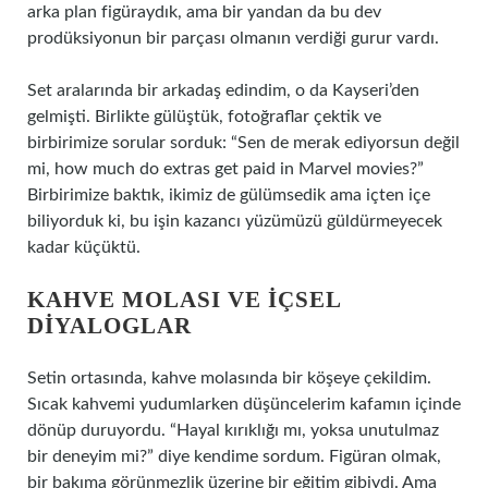
arka plan figüraydık, ama bir yandan da bu dev
prodüksiyonun bir parçası olmanın verdiği gurur vardı.
Set aralarında bir arkadaş edindim, o da Kayseri’den
gelmişti. Birlikte gülüştük, fotoğraflar çektik ve
birbirimize sorular sorduk: “Sen de merak ediyorsun değil
mi, how much do extras get paid in Marvel movies?”
Birbirimize baktık, ikimiz de gülümsedik ama içten içe
biliyorduk ki, bu işin kazancı yüzümüzü güldürmeyecek
kadar küçüktü.
KAHVE MOLASI VE İÇSEL
DIYALOGLAR
Setin ortasında, kahve molasında bir köşeye çekildim.
Sıcak kahvemi yudumlarken düşüncelerim kafamın içinde
dönüp duruyordu. “Hayal kırıklığı mı, yoksa unutulmaz
bir deneyim mi?” diye kendime sordum. Figüran olmak,
bir bakıma görünmezlik üzerine bir eğitim gibiydi. Ama