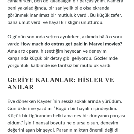
canlanırken, ben de kalabalığın bir parçasıydım. Kamera
beni yakaladığında, bir saniyelik bile olsa ekranda
görünmek inanılmaz bir mutluluk verdi. Bu küçük zafer,
bana umut verdi ve hayal kırıklığını unutturdu.
O günün sonunda setten ayrılırken, aklımda hâlâ o soru
vardı:
How much do extras get paid in Marvel movies?
Ama artık para, hissettiğim heyecan ve deneyim
karşısında küçük bir detay gibi geliyordu. Gözlerimde
yorgunluk, kalbimde ise tarifsiz bir mutluluk vardı.
GERIYE KALANLAR: HISLER VE
ANILAR
Eve dönerken Kayseri’nin sessiz sokaklarında yürüdüm.
Günlüklerime yazdım: “Bugün bir hayalin içindeydim.
Küçük bir figürandım belki ama dev bir dünyanın parçası
oldum.” İşin finansal boyutu ne olursa olsun, deneyim
değerini aşan bir şeydi. Paranın miktarı önemli değildi;