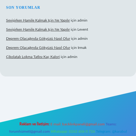
SON YORUMLAR
Sevişirken Hamile Kalmak Için Ne Yapılır
için
admin
Sevişirken Hamile Kalmak Için Ne Yapılır
için
Levent
Deprem Olacağında Gökyüzü Nasıl Olur
için
admin
Deprem Olacağında Gökyüzü Nasıl Olur
için
Irmak
Çikolatalı Lokma Tatlısı Kaç Kalori
için
admin
lipbett.net/
Reklam ve İletişim:
E-mail:
backlinkpaneli@gmail.com
Teams:
forumhizmeti@gmail.com
Whatsapp: 0262 606 0 726
Telegram: @karabul