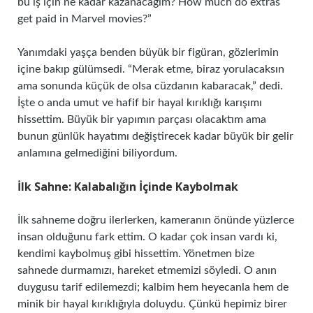
bu iş için ne kadar kazanacağım? How much do extras
get paid in Marvel movies?”
Yanımdaki yaşça benden büyük bir figüran, gözlerimin
içine bakıp gülümsedi. “Merak etme, biraz yorulacaksın
ama sonunda küçük de olsa cüzdanın kabaracak,” dedi.
İşte o anda umut ve hafif bir hayal kırıklığı karışımı
hissettim. Büyük bir yapımın parçası olacaktım ama
bunun günlük hayatımı değiştirecek kadar büyük bir gelir
anlamına gelmediğini biliyordum.
İlk Sahne: Kalabalığın İçinde Kaybolmak
İlk sahneme doğru ilerlerken, kameranın önünde yüzlerce
insan olduğunu fark ettim. O kadar çok insan vardı ki,
kendimi kaybolmuş gibi hissettim. Yönetmen bize
sahnede durmamızı, hareket etmemizi söyledi. O anın
duygusu tarif edilemezdi; kalbim hem heyecanla hem de
minik bir hayal kırıklığıyla doluydu. Çünkü hepimiz birer