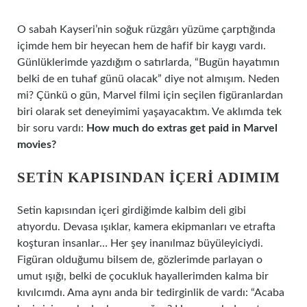
O sabah Kayseri’nin soğuk rüzgârı yüzüme çarptığında
içimde hem bir heyecan hem de hafif bir kaygı vardı.
Günlüklerimde yazdığım o satırlarda, “Bugün hayatımın
belki de en tuhaf günü olacak” diye not almışım. Neden
mi? Çünkü o gün, Marvel filmi için seçilen figüranlardan
biri olarak set deneyimimi yaşayacaktım. Ve aklımda tek
bir soru vardı:
How much do extras get paid in Marvel
movies?
SETIN KAPISINDAN İÇERI ADIMIM
Setin kapısından içeri girdiğimde kalbim deli gibi
atıyordu. Devasa ışıklar, kamera ekipmanları ve etrafta
koşturan insanlar… Her şey inanılmaz büyüleyiciydi.
Figüran olduğumu bilsem de, gözlerimde parlayan o
umut ışığı, belki de çocukluk hayallerimden kalma bir
kıvılcımdı. Ama aynı anda bir tedirginlik de vardı: “Acaba