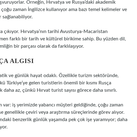
şvuruyorlar. Örneğin, Hırvatya ve Rusya’daki akademik
r çoğu zaman İngilizce kullanıyor ama bazı temel kelimeler ve
r sağlanabiliyor.
ya çıkıyor. Hırvatya’nın tarihi Avusturya-Macaristan
en farklı bir tarih ve kültürel birikime sahip. Bu yüzden dil,
liğin bir parçası olarak da farklılaşıyor.
ÇA ALGISI
atik ve günlük hayat odaklı. Özellikle turizm sektöründe,
nkü Türkiye’ye gelen turistlerin önemli bir kısmı Rusça
 daha az, çünkü Hırvat turist sayısı görece daha sınırlı.
m var: iş yerimizde yabancı müşteri geldiğinde, çoğu zaman
se genellikle çeviri veya araştırma süreçlerinde görev alıyor.
sındaki benzerlik günlük yaşamda pek çok işe yaramıyor; daha
yor.