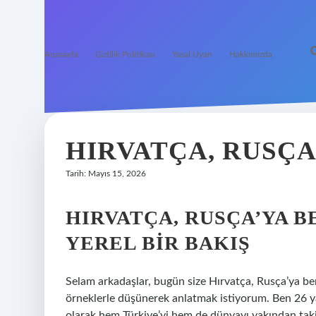
Anasayfa
Gizlilik Politikası
Yasal Uyarı
Hakkımızda
HIRVATÇA, RUSÇA
Tarih: Mayıs 15, 2026
HIRVATÇA, RUSÇA’YA B
YEREL BIR BAKIŞ
Selam arkadaşlar, bugün size Hırvatça, Rusça’ya 
örneklerle düşünerek anlatmak istiyorum. Ben 26 ya
olarak hem Türkiye’yi hem de dünyayı yakından taki