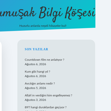
umuşak Bilgi Köşesi
Huzurlu anlarda neşeli hikayeler bul!
hiltonbet güncel giriş
https://tulipb
SIDEBAR
SON YAZILAR
Countdown film ne anlatıyor ?
Ağustos 6, 2026
Kum gibi hangi yıl ?
Ağustos 6, 2026
Avcılığın anlamı nedir ?
Ağustos 5, 2026
Allah’ın verdiğini kim engelleyemez ?
Ağustos 3, 2026
89T hangi duraklardan geçiyor ?