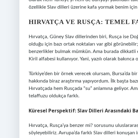
özellikle Slav dilleri üzerine kafa yormak benim için
HIRVATÇA VE RUSÇA: TEMEL 
Hırvatça, Güney Slav dillerinden biri, Rusça ise Doğu 
olduğu için bazı ortak noktaları var gibi görünebilir
benzerlikler bulmak mümkün. Ama burada dikkatli olm
Kiril alfabesi kullanıyor. Yani, yazılı olarak bakınca 
Türkiye’den bir örnek verecek olursam, Bursa’da bi
hakkında biraz araştırma yapıyordum. İlk başta baz
Hırvatçada hem Rusçada “su” anlamına geliyor. Ama 
telaffuzu oldukça farklı.
Küresel Perspektif: Slav Dilleri Arasındaki B
Hırvatça, Rusça’ya benzer mi? sorusunu uluslararas
söyleyebiliriz. Avrupa’da farklı Slav dilleri konuşan 