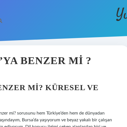
Y
’YA BENZER MI ?
ENZER MI? KÜRESEL VE
benzer mi? sorusunu hem Türkiye’den hem de dünyadan
şındayım, Bursa’da yaşıyorum ve beyaz yakalı bir çalışan
p ediyorum. Dil konusu ilgimi çeken alanlardan biri ve