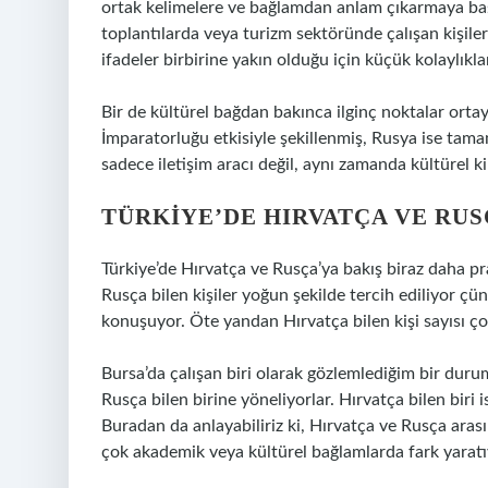
ortak kelimelere ve bağlamdan anlam çıkarmaya ba
toplantılarda veya turizm sektöründe çalışan kişile
ifadeler birbirine yakın olduğu için küçük kolaylıkla
Bir de kültürel bağdan bakınca ilginç noktalar orta
İmparatorluğu etkisiyle şekillenmiş, Rusya ise tamam
sadece iletişim aracı değil, aynı zamanda kültürel kim
TÜRKIYE’DE HIRVATÇA VE RUS
Türkiye’de Hırvatça ve Rusça’ya bakış biraz daha pr
Rusça bilen kişiler yoğun şekilde tercih ediliyor çü
konuşuyor. Öte yandan Hırvatça bilen kişi sayısı çok
Bursa’da çalışan biri olarak gözlemlediğim bir duru
Rusça bilen birine yöneliyorlar. Hırvatça bilen biri i
Buradan da anlayabiliriz ki, Hırvatça ve Rusça ara
çok akademik veya kültürel bağlamlarda fark yaratı