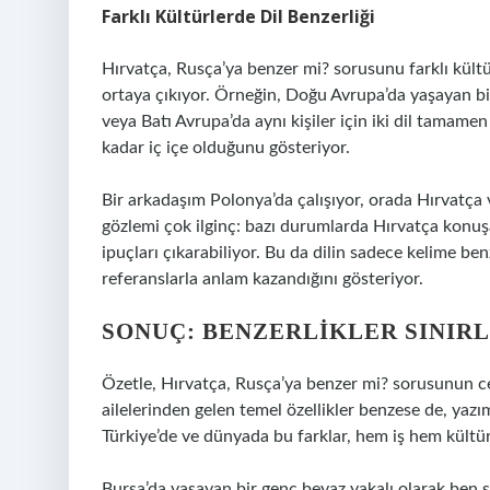
Farklı Kültürlerde Dil Benzerliği
Hırvatça, Rusça’ya benzer mi? sorusunu farklı kült
ortaya çıkıyor. Örneğin, Doğu Avrupa’da yaşayan biri
veya Batı Avrupa’da aynı kişiler için iki dil tamamen 
kadar iç içe olduğunu gösteriyor.
Bir arkadaşım Polonya’da çalışıyor, orada Hırvatça 
gözlemi çok ilginç: bazı durumlarda Hırvatça konu
ipuçları çıkarabiliyor. Bu da dilin sadece kelime be
referanslarla anlam kazandığını gösteriyor.
SONUÇ: BENZERLIKLER SINIRL
Özetle, Hırvatça, Rusça’ya benzer mi? sorusunun cev
ailelerinden gelen temel özellikler benzese de, yazı
Türkiye’de ve dünyada bu farklar, hem iş hem kültüre
Bursa’da yaşayan bir genç beyaz yakalı olarak ben