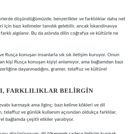
ürlerde düşündüğümüzde, benzerlikler ve farklılıklar daha net
 için bazı kelimeler tanıdık gelebilir, ancak İskandinavya
farklı algılanır. Bu da aslında dilin coğrafya ve kültürle ne
ve Rusça konuşan insanlarla sık sık iletişim kuruyor. Onun
şan kişi Rusça konuşan kişiyi anlamıyor, ama bağlamdan bazı
nzerliğine dayanmadığını, gramer, telaffuz ve kültürel
I, FARKLILIKLAR BELIRGIN
abı karmaşık ama ilginç: bazı kelime kökleri ve dil
m, telaffuz ve günlük kullanım açısından oldukça farklılar.
l bağlamda çeşitli etkiler yaratıyor.
 şunu düşünüyorum: dil öğrenmek sadece iletişim kurmak