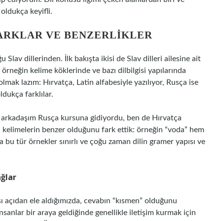
 oldukça keyifli.
FARKLAR VE BENZERLIKLER
Slav dillerinden. İlk bakışta ikisi de Slav dilleri ailesine ait
; örneğin kelime köklerinde ve bazı dilbilgisi yapılarında
ak lazım: Hırvatça, Latin alfabesiyle yazılıyor, Rusça ise
oldukça farklılar.
r arkadaşım Rusça kursuna gidiyordu, ben de Hırvatça
ı kelimelerin benzer olduğunu fark ettik: örneğin “voda” hem
bu tür örnekler sınırlı ve çoğu zaman dilin gramer yapısı ve
ağlar
ı açıdan ele aldığımızda, cevabın “kısmen” olduğunu
insanlar bir araya geldiğinde genellikle iletişim kurmak için