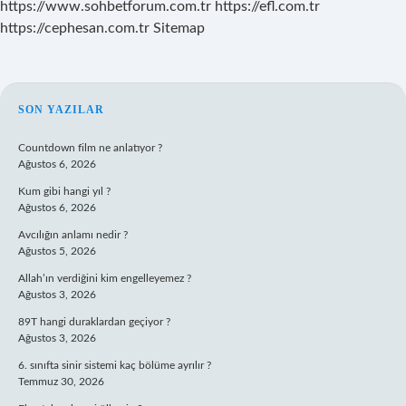
https://www.sohbetforum.com.tr
https://efl.com.tr
https://cephesan.com.tr
Sitemap
SIDEBAR
SON YAZILAR
Countdown film ne anlatıyor ?
Ağustos 6, 2026
Kum gibi hangi yıl ?
Ağustos 6, 2026
Avcılığın anlamı nedir ?
Ağustos 5, 2026
Allah’ın verdiğini kim engelleyemez ?
Ağustos 3, 2026
89T hangi duraklardan geçiyor ?
Ağustos 3, 2026
6. sınıfta sinir sistemi kaç bölüme ayrılır ?
Temmuz 30, 2026