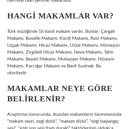
mertebe olan şehitlik makamıdır.
HANGI MAKAMLAR VAR?
Türk müziğinde 16 basit makam vardır. Bunlar: Çargah
Makamı, Buselik Makamı, Kürdî Makamı, Rast Makamı,
Uşşak Makamı, Hicaz Makamı, Uzzal Makamı, Hümayun
Makamı, Zirgüleli Hicaz Makamı, Neva Makamı, Tahir
Makamı, Bayati Makamı, Muhayyer Makamı, Hüseyni
Makamı, Karcığar Makamı ve Basit Suzinak. Bu
otoritedir.
MAKAMLAR NEYE GÖRE
BELIRLENIR?
Araştırma sonucunda, duyulan makamların tanınmasında
“makam seyri, ezgi dizisi”, “makam dizisi”, “ezgi başlangıç ​​
sesi”, “ezgi son sesi (tam durak)” faktörlerinin oldukça