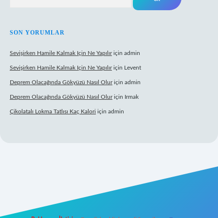
SON YORUMLAR
Sevişirken Hamile Kalmak Için Ne Yapılır
için
admin
Sevişirken Hamile Kalmak Için Ne Yapılır
için
Levent
Deprem Olacağında Gökyüzü Nasıl Olur
için
admin
Deprem Olacağında Gökyüzü Nasıl Olur
için
Irmak
Çikolatalı Lokma Tatlısı Kaç Kalori
için
admin
ltonbet güncel giriş
https://tulipbett.net/