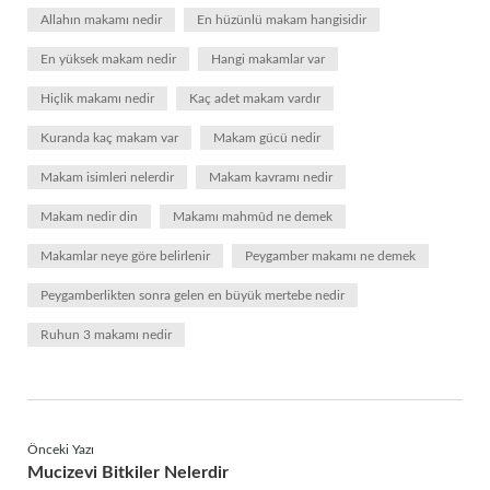
Allahın makamı nedir
En hüzünlü makam hangisidir
En yüksek makam nedir
Hangi makamlar var
Hiçlik makamı nedir
Kaç adet makam vardır
Kuranda kaç makam var
Makam gücü nedir
Makam isimleri nelerdir
Makam kavramı nedir
Makam nedir din
Makamı mahmûd ne demek
Makamlar neye göre belirlenir
Peygamber makamı ne demek
Peygamberlikten sonra gelen en büyük mertebe nedir
Ruhun 3 makamı nedir
Önceki Yazı
Mucizevi Bitkiler Nelerdir