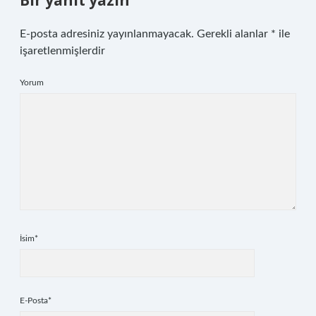
Bir yanıt yazın
E-posta adresiniz yayınlanmayacak.
Gerekli alanlar
*
ile
işaretlenmişlerdir
Yorum
İsim*
E-Posta*