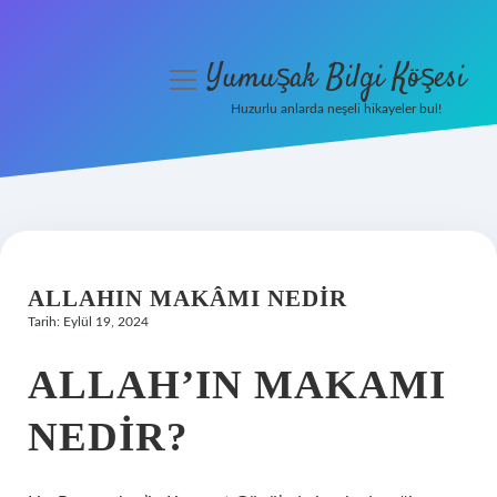
Yumuşak Bilgi Köşesi
menüyü
aç
Huzurlu anlarda neşeli hikayeler bul!
Anasayfa
Gizlilik Politikası
Yasal Uyarı
ALLAHIN MAKÂMI NEDIR
Hakkımızda
Tarih: Eylül 19, 2024
ALLAH’IN MAKAMI
NEDIR?