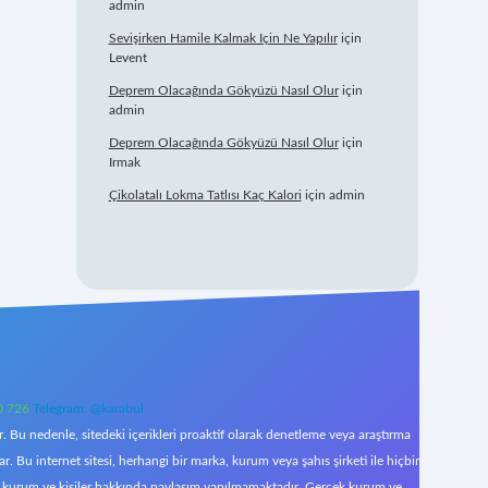
admin
Sevişirken Hamile Kalmak Için Ne Yapılır
için
Levent
Deprem Olacağında Gökyüzü Nasıl Olur
için
admin
Deprem Olacağında Gökyüzü Nasıl Olur
için
Irmak
Çikolatalı Lokma Tatlısı Kaç Kalori
için
admin
0 726
Telegram: @karabul
 Bu nedenle, sitedeki içerikleri proaktif olarak denetleme veya araştırma
Bu internet sitesi, herhangi bir marka, kurum veya şahıs şirketi ile hiçbir
çek kurum ve kişiler hakkında paylaşım yapılmamaktadır. Gerçek kurum ve