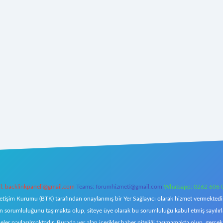
l:
backlinkpaneli@gmail.com
Teams:
forumhizmeti@gmail.com
Whatsapp: 0262 606 
letişim Kurumu (BTK) tarafından onaylanmış bir Yer Sağlayıcı olarak hizmet vermektedir.
orumluluğunu taşımakta olup, siteye üye olarak bu sorumluluğu kabul etmiş sayılırlar. 
eler paylaşılmaktadır. Burada yer alan içerikler haber niteliği taşımamakta olup, ger