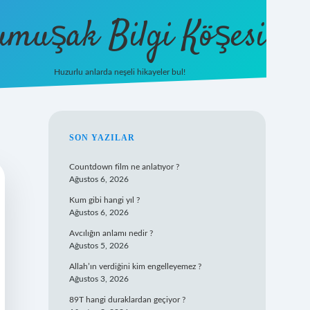
umuşak Bilgi Köşesi
Huzurlu anlarda neşeli hikayeler bul!
hiltonbet güncel giriş
https://tuli
SIDEBAR
SON YAZILAR
Countdown film ne anlatıyor ?
Ağustos 6, 2026
Kum gibi hangi yıl ?
Ağustos 6, 2026
Avcılığın anlamı nedir ?
Ağustos 5, 2026
Allah’ın verdiğini kim engelleyemez ?
Ağustos 3, 2026
89T hangi duraklardan geçiyor ?