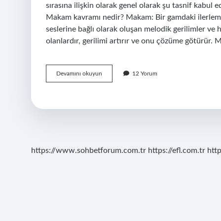
sırasına ilişkin olarak genel olarak şu tasnif kabul 
Makam kavramı nedir? Makam: Bir gamdaki ilerlemed
seslerine bağlı olarak oluşan melodik gerilimler ve 
olanlardır, gerilimi artırır ve onu çözüme götürür.
Allahın
Devamını okuyun
12 Yorum
Makâmı
Nedir
https://www.sohbetforum.com.tr
https://efl.com.tr
htt