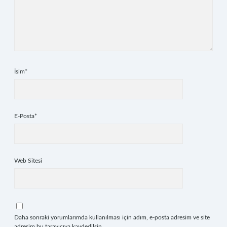
İsim*
E-Posta*
Web Sitesi
Daha sonraki yorumlarımda kullanılması için adım, e-posta adresim ve site
adresim bu tarayıcıya kaydedilsin.