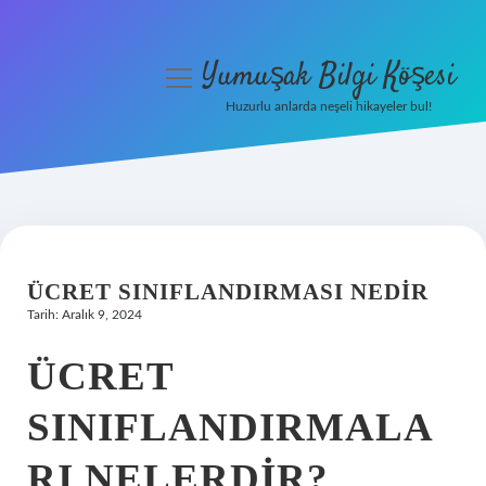
Yumuşak Bilgi Köşesi
menüyü
aç
Huzurlu anlarda neşeli hikayeler bul!
Anasayfa
Gizlilik Politikası
Yasal Uyarı
ÜCRET SINIFLANDIRMASI NEDIR
Hakkımızda
Tarih: Aralık 9, 2024
ÜCRET
SINIFLANDIRMALA
RI NELERDIR?