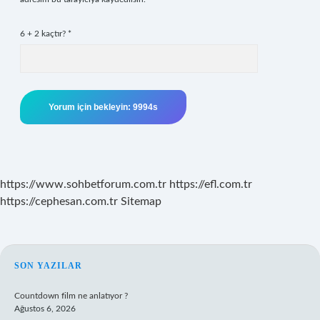
6 + 2 kaçtır?
*
https://www.sohbetforum.com.tr
https://efl.com.tr
https://cephesan.com.tr
Sitemap
SIDEBAR
SON YAZILAR
Countdown film ne anlatıyor ?
Ağustos 6, 2026