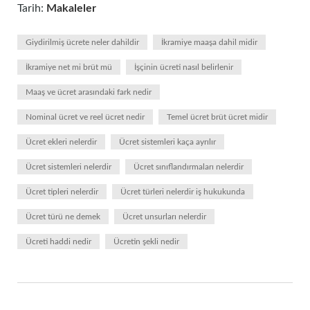
Tarih:
Makaleler
Giydirilmiş ücrete neler dahildir
İkramiye maaşa dahil midir
İkramiye net mi brüt mü
İşçinin ücreti nasıl belirlenir
Maaş ve ücret arasındaki fark nedir
Nominal ücret ve reel ücret nedir
Temel ücret brüt ücret midir
Ücret ekleri nelerdir
Ücret sistemleri kaça ayrılır
Ücret sistemleri nelerdir
Ücret sınıflandırmaları nelerdir
Ücret tipleri nelerdir
Ücret türleri nelerdir iş hukukunda
Ücret türü ne demek
Ücret unsurları nelerdir
Ücreti haddi nedir
Ücretin şekli nedir