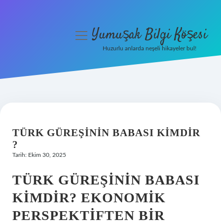
Yumuşak Bilgi Köşesi
menüyü
aç
Huzurlu anlarda neşeli hikayeler bul!
Anasayfa
Gizlilik Politikası
Yasal Uyarı
TÜRK GÜREŞININ BABASI KIMDIR
Hakkımızda
?
Tarih: Ekim 30, 2025
TÜRK GÜREŞININ BABASI
KIMDIR? EKONOMIK
PERSPEKTIFTEN BIR