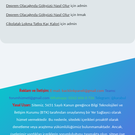
Deprem Olacağında Gökyüzü Nasıl Olur
için
admin
Deprem Olacağında Gökyüzü Nasıl Olur
için
Irmak
Çikolatalı Lokma Tatlısı Kaç Kalori
için
admin
pbett.net/
Reklam ve İletişim:
E-mail:
backlinkpaneli@gmail.com
Teams:
forumhizmeti@gmail.com
Whatsapp: 0262 606 0 726
Telegram: @karabul
Yasal Uyarı:
Sitemiz, 5651 Sayılı Kanun gereğince Bilgi Teknolojileri ve
İletişim Kurumu (BTK) tarafından onaylanmış bir Yer Sağlayıcı olarak
hizmet vermektedir. Bu nedenle, sitedeki içerikleri proaktif olarak
denetleme veya araştırma yükümlülüğümüz bulunmamaktadır. Ancak,
üyelerimiz yazdıkları içeriklerin sorumluluğunu taşımakta olup, siteye üye