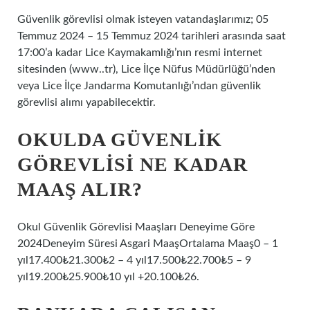
Güvenlik görevlisi olmak isteyen vatandaşlarımız; 05
Temmuz 2024 – 15 Temmuz 2024 tarihleri ​​arasında saat
17:00’a kadar Lice Kaymakamlığı’nın resmi internet
sitesinden (www..tr), Lice İlçe Nüfus Müdürlüğü’nden
veya Lice İlçe Jandarma Komutanlığı’ndan güvenlik
görevlisi alımı yapabilecektir.
OKULDA GÜVENLIK
GÖREVLISI NE KADAR
MAAŞ ALIR?
Okul Güvenlik Görevlisi Maaşları Deneyime Göre
2024Deneyim Süresi Asgari MaaşOrtalama Maaş0 – 1
yıl17.400₺21.300₺2 – 4 yıl17.500₺22.700₺5 – 9
yıl19.200₺25.900₺10 yıl +20.100₺26.