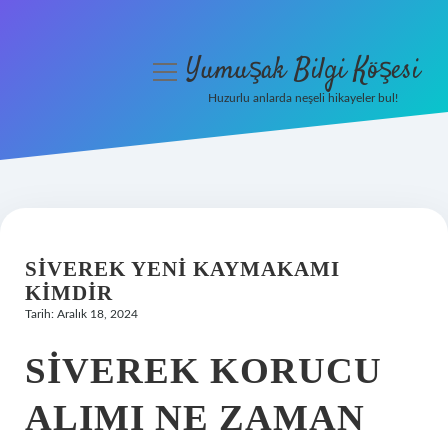
Yumuşak Bilgi Köşesi
menüyü
aç
Huzurlu anlarda neşeli hikayeler bul!
Anasayfa
Gizlilik Politikası
Yasal Uyarı
SIVEREK YENI KAYMAKAMI
Hakkımızda
KIMDIR
Tarih: Aralık 18, 2024
SIVEREK KORUCU
ALIMI NE ZAMAN