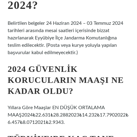
2024?
Belirtilen belgeler 24 Haziran 2024 – 03 Temmuz 2024
tarihleri ​​arasında mesai saatleri içerisinde bizzat
hazırlanarak Eyyübiye İlçe Jandarma Komutanlığına
teslim edilecektir. (Posta veya kurye yoluyla yapılan
başvurular kabul edilmeyecektir.)
2024 GÜVENLIK
KORUCULARIN MAAŞI NE
KADAR OLDU?
Yıllara Göre Maaşlar EN DÜŞÜK ORTALAMA
MAAŞ2024₺22.631₺28.2882023₺14.232₺17.7902022₺
6.457₺8.0712021₺2.9343.