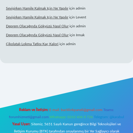
Sevişirken Hamile Kalmak Için Ne Yapılır
için
admin
Sevişirken Hamile Kalmak Için Ne Yapılır
için
Levent
Deprem Olacağında Gökyüzü Nasıl Olur
için
admin
Deprem Olacağında Gökyüzü Nasıl Olur
için
Irmak
Çikolatalı Lokma Tatlısı Kaç Kalori
için
admin
pbett.net/
Reklam ve İletişim:
E-mail:
backlinkpaneli@gmail.com
Teams:
forumhizmeti@gmail.com
Whatsapp: 0262 606 0 726
Telegram: @karabul
Yasal Uyarı:
Sitemiz, 5651 Sayılı Kanun gereğince Bilgi Teknolojileri ve
İletişim Kurumu (BTK) tarafından onaylanmış bir Yer Sağlayıcı olarak