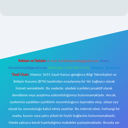
lipbett.net/
Reklam ve İletişim:
E-mail:
backlinkpaneli@gmail.com
Teams:
forumhizmeti@gmail.com
Whatsapp: 0262 606 0 726
Telegram: @karabul
Yasal Uyarı:
Sitemiz, 5651 Sayılı Kanun gereğince Bilgi Teknolojileri ve
İletişim Kurumu (BTK) tarafından onaylanmış bir Yer Sağlayıcı olarak
hizmet vermektedir. Bu nedenle, sitedeki içerikleri proaktif olarak
denetleme veya araştırma yükümlülüğümüz bulunmamaktadır. Ancak,
üyelerimiz yazdıkları içeriklerin sorumluluğunu taşımakta olup, siteye üye
olarak bu sorumluluğu kabul etmiş sayılırlar. Bu internet sitesi, herhangi bir
marka, kurum veya şahıs şirketi ile hiçbir bağlantısı bulunmamaktadır.
Sitede yalnızca kendi hazırladığımız makaleler paylaşılmaktadır. Burada yer