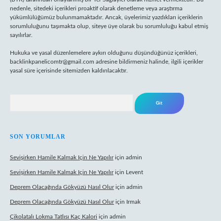
nedenle, sitedeki içerikleri proaktif olarak denetleme veya araştırma
yükümlülüğümüz bulunmamaktadır. Ancak, üyelerimiz yazdıkları içeriklerin
sorumluluğunu taşımakta olup, siteye üye olarak bu sorumluluğu kabul etmiş
sayılırlar.
Hukuka ve yasal düzenlemelere aykırı olduğunu düşündüğünüz içerikleri,
backlinkpanelicomtr@gmail.com
adresine bildirmeniz halinde, ilgili içerikler
yasal süre içerisinde sitemizden kaldırılacaktır.
Arama
SON YORUMLAR
Sevişirken Hamile Kalmak Için Ne Yapılır
için
admin
Sevişirken Hamile Kalmak Için Ne Yapılır
için
Levent
Deprem Olacağında Gökyüzü Nasıl Olur
için
admin
Deprem Olacağında Gökyüzü Nasıl Olur
için
Irmak
Çikolatalı Lokma Tatlısı Kaç Kalori
için
admin