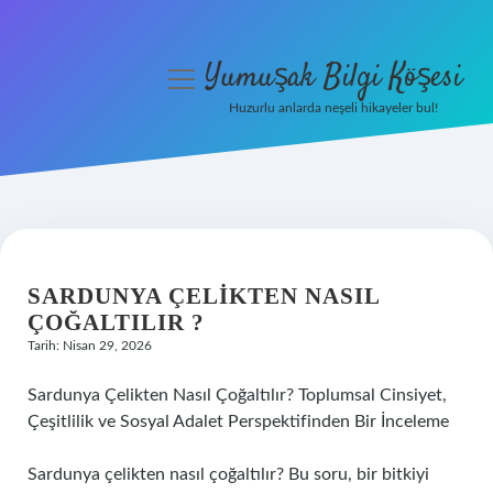
Yumuşak Bilgi Köşesi
menüyü
aç
Huzurlu anlarda neşeli hikayeler bul!
Anasayfa
Gizlilik Politikası
Yasal Uyarı
SARDUNYA ÇELIKTEN NASIL
Hakkımızda
ÇOĞALTILIR ?
Tarih: Nisan 29, 2026
Sardunya Çelikten Nasıl Çoğaltılır? Toplumsal Cinsiyet,
Çeşitlilik ve Sosyal Adalet Perspektifinden Bir İnceleme
Sardunya çelikten nasıl çoğaltılır? Bu soru, bir bitkiyi