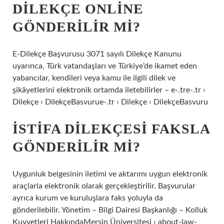
DILEKÇE ONLINE
GÖNDERILIR MI?
E-Dilekçe Başvurusu 3071 sayılı Dilekçe Kanunu
uyarınca, Türk vatandaşları ve Türkiye’de ikamet eden
yabancılar, kendileri veya kamu ile ilgili dilek ve
şikâyetlerini elektronik ortamda iletebilirler – e-.tre-.tr ›
Dilekçe › DilekçeBasvurue-.tr › Dilekçe › DilekçeBasvuru
İSTIFA DILEKÇESI FAKSLA
GÖNDERILIR MI?
Uygunluk belgesinin iletimi ve aktarımı uygun elektronik
araçlarla elektronik olarak gerçekleştirilir. Başvurular
ayrıca kurum ve kuruluşlara faks yoluyla da
gönderilebilir. Yönetim – Bilgi Dairesi Başkanlığı – Kolluk
Kuvvetleri HakkındaMersin Üniversitesi › about-law-