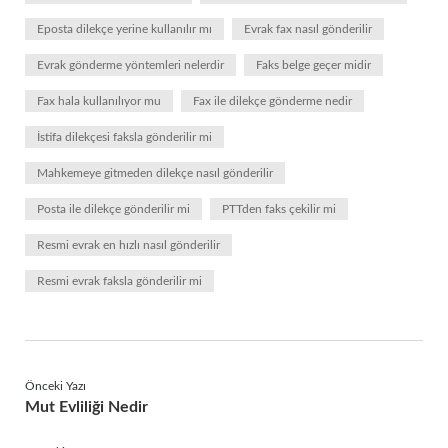
Eposta dilekçe yerine kullanılır mı
Evrak fax nasıl gönderilir
Evrak gönderme yöntemleri nelerdir
Faks belge geçer midir
Fax hala kullanılıyor mu
Fax ile dilekçe gönderme nedir
İstifa dilekçesi faksla gönderilir mi
Mahkemeye gitmeden dilekçe nasıl gönderilir
Posta ile dilekçe gönderilir mi
PTTden faks çekilir mi
Resmi evrak en hızlı nasıl gönderilir
Resmi evrak faksla gönderilir mi
Önceki Yazı
Mut Evliliği Nedir