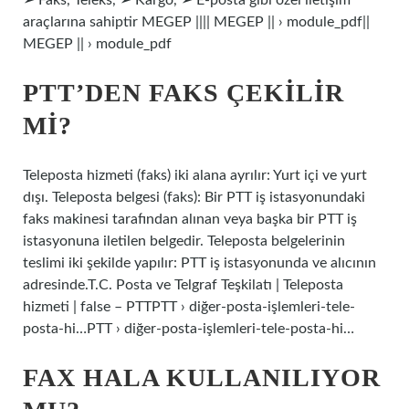
➢ Faks, Teleks, ➢ Kargo, ➢ E-posta gibi özel iletişim
araçlarına sahiptir MEGEP |||| MEGEP || › module_pdf||
MEGEP || › module_pdf
PTT’DEN FAKS ÇEKILIR
MI?
Teleposta hizmeti (faks) iki alana ayrılır: Yurt içi ve yurt
dışı. Teleposta belgesi (faks): Bir PTT iş istasyonundaki
faks makinesi tarafından alınan veya başka bir PTT iş
istasyonuna iletilen belgedir. Teleposta belgelerinin
teslimi iki şekilde yapılır: PTT iş istasyonunda ve alıcının
adresinde.T.C. Posta ve Telgraf Teşkilatı | Teleposta
hizmeti | false – PTTPTT › diğer-posta-işlemleri-tele-
posta-hi…PTT › diğer-posta-işlemleri-tele-posta-hi…
FAX HALA KULLANILIYOR