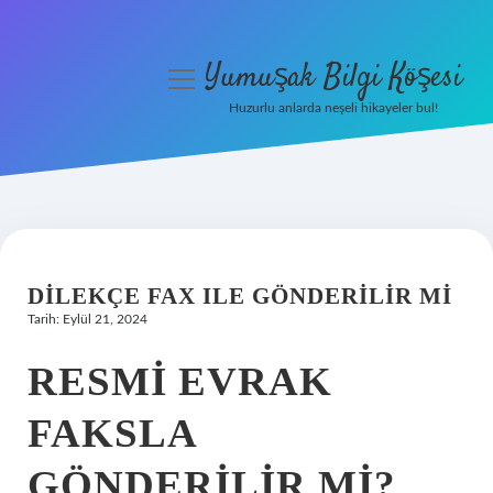
Yumuşak Bilgi Köşesi
menüyü
aç
Huzurlu anlarda neşeli hikayeler bul!
Anasayfa
Gizlilik Politikası
Yasal Uyarı
DILEKÇE FAX ILE GÖNDERILIR MI
Hakkımızda
Tarih: Eylül 21, 2024
RESMI EVRAK
FAKSLA
GÖNDERILIR MI?