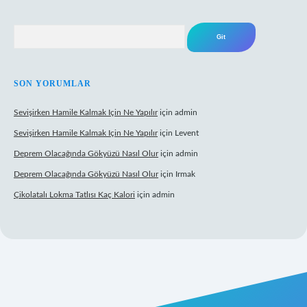
Arama
SON YORUMLAR
Sevişirken Hamile Kalmak Için Ne Yapılır
için
admin
Sevişirken Hamile Kalmak Için Ne Yapılır
için
Levent
Deprem Olacağında Gökyüzü Nasıl Olur
için
admin
Deprem Olacağında Gökyüzü Nasıl Olur
için
Irmak
Çikolatalı Lokma Tatlısı Kaç Kalori
için
admin
tonbet güncel giriş
https://tulipbett.net/