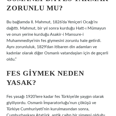
ZORUNLU MU?
Bu bağlamda II. Mahmut, 1826’da Yeniçeri Ocağı’nı
dağıttı. Mahmut, bir yıl sonra kurduğu Hatt-ı Mümayun
ve onun yerine kurduğu Asakir-i Mansure-i
Muhammediye’nin fes giymesini zorunlu hale getirdi.
Aynı zorunluluk, 1829’dan itibaren din adamları ve
kadınlar olarak diğer Osmanlı vatandaşları için de geçerli
oldu.”
FES GIYMEK NEDEN
YASAK?
Fes yasağı 1920’lere kadar fes Türkiye’de yaygın olarak
giyiliyordu. Osmanlı İmparatorluğu’nun çöküşü ve
Türkiye Cumhuriyeti’nin kurulmasından sonra,
Cumhurbaşkanı Atatürk, antik çağın bir simgesi olduğu