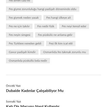
Fes dinen caiz mi
Fes giyme zorunluluğu hangi padişah döneminde oldu
Fes giymek neden yasak
Fes hangi ülkeye ait
Fes ne için takılır
Fes nedir fizik
Fes neyi temsil eder
Fes neyin simgesi
Fes püskülü ne anlama gelir
Fes Türklere nereden geldi
Fesi ilk kim icat etti
Gavur padişah kimdir
Osmanlıda fes takmak zorunlu mu
Osmanlıda püsküllü bela nedir
Önceki Yazı
Dubaide Kadınlar Çalışabiliyor Mu
Sonraki Yazı
Katı Diş Macunu Nasıl Kullanılır