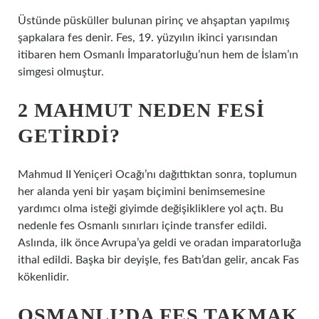
Üstünde püsküller bulunan pirinç ve ahşaptan yapılmış
şapkalara fes denir. Fes, 19. yüzyılın ikinci yarısından
itibaren hem Osmanlı İmparatorluğu’nun hem de İslam’ın
simgesi olmuştur.
2 MAHMUT NEDEN FESI
GETIRDI?
Mahmud II Yeniçeri Ocağı’nı dağıttıktan sonra, toplumun
her alanda yeni bir yaşam biçimini benimsemesine
yardımcı olma isteği giyimde değişikliklere yol açtı. Bu
nedenle fes Osmanlı sınırları içinde transfer edildi.
Aslında, ilk önce Avrupa’ya geldi ve oradan imparatorluğa
ithal edildi. Başka bir deyişle, fes Batı’dan gelir, ancak Fas
kökenlidir.
OSMANLI’DA FES TAKMAK