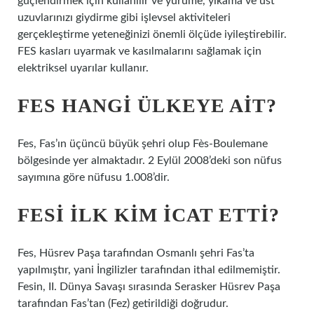
güçlendirmek için kullanılır ve yürüme, yıkama ve üst
uzuvlarınızı giydirme gibi işlevsel aktiviteleri
gerçekleştirme yeteneğinizi önemli ölçüde iyileştirebilir.
FES kasları uyarmak ve kasılmalarını sağlamak için
elektriksel uyarılar kullanır.
FES HANGI ÜLKEYE AIT?
Fes, Fas’ın üçüncü büyük şehri olup Fès-Boulemane
bölgesinde yer almaktadır. 2 Eylül 2008’deki son nüfus
sayımına göre nüfusu 1.008’dir.
FESI ILK KIM ICAT ETTI?
Fes, Hüsrev Paşa tarafından Osmanlı şehri Fas’ta
yapılmıştır, yani İngilizler tarafından ithal edilmemiştir.
Fesin, II. Dünya Savaşı sırasında Serasker Hüsrev Paşa
tarafından Fas’tan (Fez) getirildiği doğrudur.