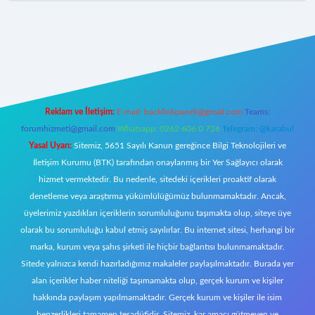
tt.net/
Reklam ve İletişim:
E-mail:
backlinkpaneli@gmail.com
Teams:
forumhizmeti@gmail.com
Whatsapp: 0262 606 0 726
Telegram: @karabul
Yasal Uyarı:
Sitemiz, 5651 Sayılı Kanun gereğince Bilgi Teknolojileri ve
İletişim Kurumu (BTK) tarafından onaylanmış bir Yer Sağlayıcı olarak
hizmet vermektedir. Bu nedenle, sitedeki içerikleri proaktif olarak
denetleme veya araştırma yükümlülüğümüz bulunmamaktadır. Ancak,
üyelerimiz yazdıkları içeriklerin sorumluluğunu taşımakta olup, siteye üye
olarak bu sorumluluğu kabul etmiş sayılırlar. Bu internet sitesi, herhangi bir
marka, kurum veya şahıs şirketi ile hiçbir bağlantısı bulunmamaktadır.
Sitede yalnızca kendi hazırladığımız makaleler paylaşılmaktadır. Burada yer
alan içerikler haber niteliği taşımamakta olup, gerçek kurum ve kişiler
hakkında paylaşım yapılmamaktadır. Gerçek kurum ve kişiler ile isim
benzerlikleri tamamen tesadüfidir. Sitemiz, kar amacı gütmeyen ve