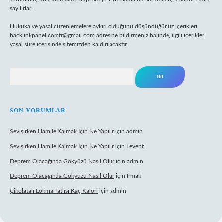
sayılırlar.
Hukuka ve yasal düzenlemelere aykırı olduğunu düşündüğünüz içerikleri,
backlinkpanelicomtr@gmail.com
adresine bildirmeniz halinde, ilgili içerikler
yasal süre içerisinde sitemizden kaldırılacaktır.
Arama
SON YORUMLAR
Sevişirken Hamile Kalmak Için Ne Yapılır
için
admin
Sevişirken Hamile Kalmak Için Ne Yapılır
için
Levent
Deprem Olacağında Gökyüzü Nasıl Olur
için
admin
Deprem Olacağında Gökyüzü Nasıl Olur
için
Irmak
Çikolatalı Lokma Tatlısı Kaç Kalori
için
admin