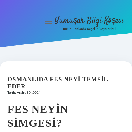
Yumuşak Bilgi Köşesi
menüyü
aç
Huzurlu anlarda neşeli hikayeler bul!
Anasayfa
Gizlilik Politikası
Yasal Uyarı
OSMANLIDA FES NEYI TEMSIL
Hakkımızda
EDER
Tarih: Aralık 30, 2024
FES NEYIN
SIMGESI?