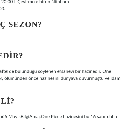
ı:120.00TLÇevirmen:Taifun Nitahara
03.
AÇ SEZON?
EDIR?
aftel’de bulunduğu söylenen efsanevi bir hazinedir. One
oger, ölümünden önce hazinesini dünyaya duyurmuştu ve idam
LI?
 MayısBilgiAmaçOne Piece hazinesini bul16 satır daha