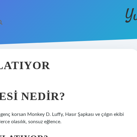
Y
LATIYOR
ESI NEDIR?
genç korsan Monkey D. Luffy, Hasır Şapkası ve çılgın ekibi
lerce olasılık, sonsuz eğlence.