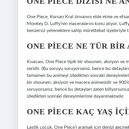
ONE PIECE DIZISI NE 
One Piece, Korsan Kral ünvanını elde etme ve efsa
Monkey D. Luffy’nin maceralarını konu alıyor. Luff
benzersiz yeteneklere sahip mürettebat üyeleriyle ta
ONE PIECE NE TÜR BIR
Kısacası, One Piece tipik bir shounen, aksiyon ve 
seridir. (Bu soruyu soruyorsanız, bence bu detaylar
tamamen bu animeyi izledikten sonraki deneyimleri
bir shounen, aksiyon ve macera animesidir ve 900’d
soruyorsanız, bence bu detayları zaten biliyorsun
izledikten sonraki deneyimlerime dayanmaktadır.
ONE PIECE KAÇ YAŞ IÇ
Lastik çocuk, One Piece’i aramak için denizi geçmek 