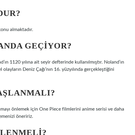
DUR?
konu almaktadır.
ANDA GEÇIYOR?
ın 1120 yılına ait seyir defterinde kullanılmıştır. Noland’ın
 olayların Deniz Çağı’nın 16. yüzyılında gerçekleştiğini
AŞLANMALI?
nışmayı önlemek için One Piece filmlerini anime serisi ve daha
emenizi öneririz.
ZLENMELI?