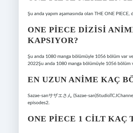
Şu anda yapım aşamasında olan THE ONE PIECE, dün
ONE PIECE DIZISI AN
KAPSIYOR?
Şu anda 1080 manga bölümüyle 1056 bölüm var ve
2022Şu anda 1080 manga bölümüyle 1056 bölüm va
EN UZUN ANIME KAÇ B
Sazae-sanサザエさん (Sazae-san)StudioTCJChannelFuj
episodes2.
ONE PIECE 1 CILT KAÇ 