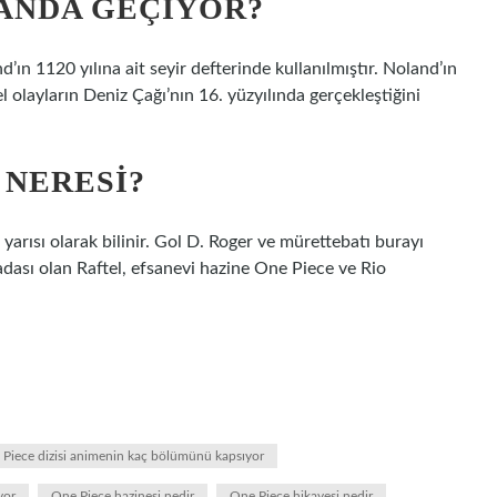
ANDA GEÇIYOR?
ın 1120 yılına ait seyir defterinde kullanılmıştır. Noland’ın
 olayların Deniz Çağı’nın 16. yüzyılında gerçekleştiğini
 NERESI?
arısı olarak bilinir. Gol D. Roger ve mürettebatı burayı
dası olan Raftel, efsanevi hazine One Piece ve Rio
Piece dizisi animenin kaç bölümünü kapsıyor
yor
One Piece hazinesi nedir
One Piece hikayesi nedir