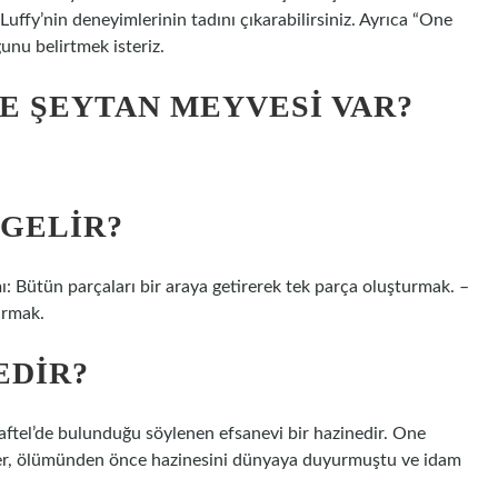
uffy’nin deneyimlerinin tadını çıkarabilirsiniz. Ayrıca “One
ğunu belirtmek isteriz.
E ŞEYTAN MEYVESI VAR?
 GELIR?
ı: Bütün parçaları bir araya getirerek tek parça oluşturmak. –
urmak.
EDIR?
aftel’de bulunduğu söylenen efsanevi bir hazinedir. One
oger, ölümünden önce hazinesini dünyaya duyurmuştu ve idam