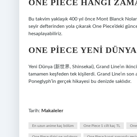
ONE PIECE HANGI ZAM
Bu takvim yaklaşık 400 yıl önce Mont Blanck Noland’
seyir defterinden yola çıkarak One Piece’deki güncel
hesaplayabiliriz.
ONE PIECE YENI DÜNYA
Yeni Dünya (新世界, Shinsekai), Grand Line’ın ikinci y
tamamen keşfeden tek kişilerdi. Grand Line’ın son a
Poneglyph’in gerçek hikayesi bu denizde saklıdır.
Tarih:
Makaleler
En uzun anime kaç bölüm
One Piece 1 cilt kaç TL
One 
One Piece dizisi ne anlatıyor
One Piece hangi zamanda geçi