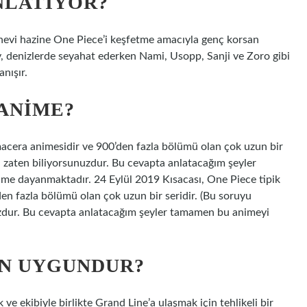
ANLATIYOR?
nevi hazine One Piece’i keşfetme amacıyla genç korsan
y, denizlerde seyahat ederken Nami, Usopp, Sanji ve Zoro gibi
nışır.
 ANIME?
macera animesidir ve 900’den fazla bölümü olan çok uzun bir
ı zaten biliyorsunuzdur. Bu cevapta anlatacağım şeyler
me dayanmaktadır. 24 Eylül 2019 Kısacası, One Piece tipik
en fazla bölümü olan çok uzun bir seridir. (Bu soruyu
uzdur. Bu cevapta anlatacağım şeyler tamamen bu animeyi
IN UYGUNDUR?
ve ekibiyle birlikte Grand Line’a ulaşmak için tehlikeli bir