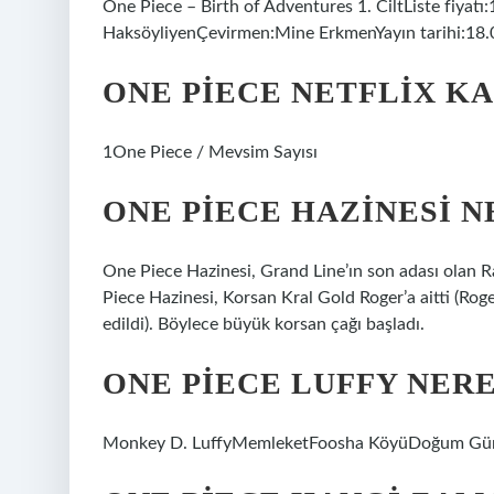
One Piece – Birth of Adventures 1. CiltListe fiyat
HaksöyliyenÇevirmen:Mine ErkmenYayın tarihi:18.
ONE PIECE NETFLIX K
1One Piece / Mevsim Sayısı
ONE PIECE HAZINESI N
One Piece Hazinesi, Grand Line’ın son adası olan R
Piece Hazinesi, Korsan Kral Gold Roger’a aitti (R
edildi). Böylece büyük korsan çağı başladı.
ONE PIECE LUFFY NERE
Monkey D. LuffyMemleketFoosha KöyüDoğum Günü5