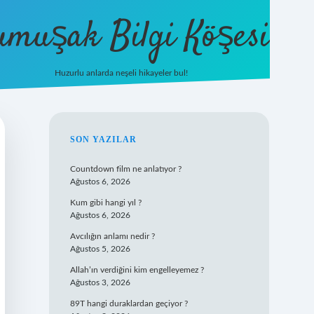
umuşak Bilgi Köşesi
Huzurlu anlarda neşeli hikayeler bul!
hiltonbet güncel giriş
https://tulipbett.n
SIDEBAR
SON YAZILAR
Countdown film ne anlatıyor ?
Ağustos 6, 2026
Kum gibi hangi yıl ?
Ağustos 6, 2026
Avcılığın anlamı nedir ?
Ağustos 5, 2026
Allah’ın verdiğini kim engelleyemez ?
Ağustos 3, 2026
89T hangi duraklardan geçiyor ?