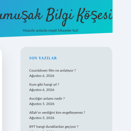
umuşak Bilgi Köşesi
Huzurlu anlarda neşeli hikayeler bul!
hiltonbet güncel giriş
https://tulipbett.n
SIDEBAR
SON YAZILAR
Countdown film ne anlatıyor ?
Ağustos 6, 2026
Kum gibi hangi yıl ?
Ağustos 6, 2026
Avcılığın anlamı nedir ?
Ağustos 5, 2026
Allah’ın verdiğini kim engelleyemez ?
Ağustos 3, 2026
89T hangi duraklardan geçiyor ?