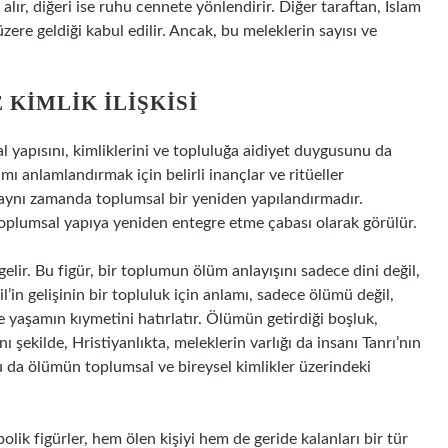
 alır, diğeri ise ruhu cennete yönlendirir. Diğer taraftan, İslam
re geldiği kabul edilir. Ancak, bu meleklerin sayısı ve
 KIMLIK İLIŞKISI
 yapısını, kimliklerini ve topluluğa aidiyet duygusunu da
mı anlamlandırmak için belirli inançlar ve ritüeller
, aynı zamanda toplumsal bir yeniden yapılandırmadır.
i toplumsal yapıya yeniden entegre etme çabası olarak görülür.
gelir. Bu figür, bir toplumun ölüm anlayışını sadece dini değil,
l’in gelişinin bir topluluk için anlamı, sadece ölümü değil,
 yaşamın kıymetini hatırlatır. Ölümün getirdiği boşluk,
ı şekilde, Hristiyanlıkta, meleklerin varlığı da insanı Tanrı’nın
u da ölümün toplumsal ve bireysel kimlikler üzerindeki
bolik figürler, hem ölen kişiyi hem de geride kalanları bir tür