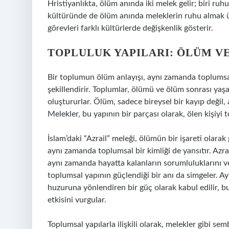
Hristiyanlıkta, ölüm anında iki melek gelir; biri ruhu
kültüründe de ölüm anında meleklerin ruhu almak üze
görevleri farklı kültürlerde değişkenlik gösterir.
TOPLULUK YAPILARI: ÖLÜM VE
Bir toplumun ölüm anlayışı, aynı zamanda toplumsal
şekillendirir. Toplumlar, ölümü ve ölüm sonrası yaşa
oluştururlar. Ölüm, sadece bireysel bir kayıp değil
Melekler, bu yapının bir parçası olarak, ölen kişiy
İslam’daki “Azrail” meleği, ölümün bir işareti olarak 
aynı zamanda toplumsal bir kimliği de yansıtır. Azrai
aynı zamanda hayatta kalanların sorumluluklarını ve
toplumsal yapının güçlendiği bir anı da simgeler. Ayn
huzuruna yönlendiren bir güç olarak kabul edilir, b
etkisini vurgular.
Toplumsal yapılarla ilişkili olarak, melekler gibi sem