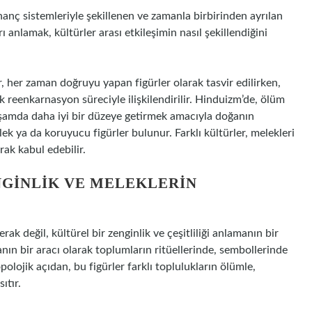
nanç sistemleriyle şekillenen ve zamanla birbirinden ayrılan
arı anlamak, kültürler arası etkileşimin nasıl şekillendiğini
r, her zaman doğruyu yapan figürler olarak tasvir edilirken,
 reenkarnasyon süreciyle ilişkilendirilir. Hinduizm’de, ölüm
yaşamda daha iyi bir düzeye getirmek amacıyla doğanın
k ya da koruyucu figürler bulunur. Farklı kültürler, melekleri
rak kabul edebilir.
NGINLIK VE MELEKLERIN
ak değil, kültürel bir zenginlik ve çeşitliliği anlamanın bir
ın bir aracı olarak toplumların ritüellerinde, sembollerinde
olojik açıdan, bu figürler farklı toplulukların ölümle,
ıtır.