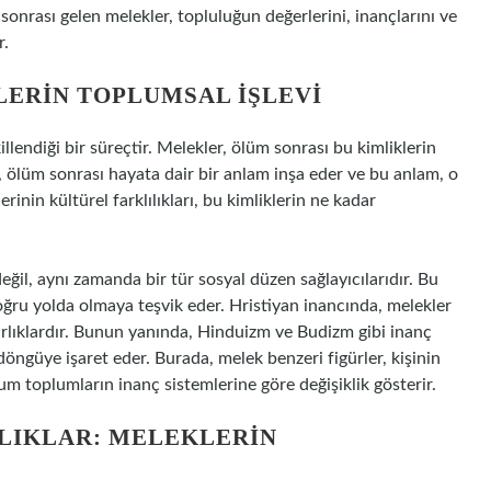
onrası gelen melekler, topluluğun değerlerini, inançlarını ve
r.
LERIN TOPLUMSAL İŞLEVI
llendiği bir süreçtir. Melekler, ölüm sonrası bu kimliklerin
, ölüm sonrası hayata dair bir anlam inşa eder ve bu anlam, o
erinin kültürel farklılıkları, bu kimliklerin ne kadar
eğil, aynı zamanda bir tür sosyal düzen sağlayıcılarıdır. Bu
 doğru yolda olmaya teşvik eder. Hristiyan inancında, melekler
varlıklardır. Bunun yanında, Hinduizm ve Budizm gibi inanç
öngüye işaret eder. Burada, melek benzeri figürler, kişinin
um toplumların inanç sistemlerine göre değişiklik gösterir.
LIKLAR: MELEKLERIN