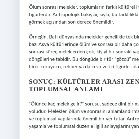
Ölüm sonrası melekler, toplumların farklı kültürel i
figürlerdir. Antropolojik bakış açısıyla, bu farklılıkl
görmek açısından son derece önemlidir.
Örneğin, Batı dünyasında melekler genellikle tek bi
bazı Asya kültürlerinde ölüm ve sonrası bir daha çok
sonrası süreç meleklerden çok, kişiyi bir sonraki 
döngülerine tabidir. Bu döngüde bir tür “gözcü” mele
birer koruyucu, rehber ya da ceza verici figürler ola
SONUÇ: KÜLTÜRLER ARASI ZE
TOPLUMSAL ANLAMI
“Ölünce kaç melek gelir?” sorusu, sadece dini bir mer
yoludur. Melekler, ölüm ve sonrasını anlamlandırman
ve toplumsal yapılarında önemli bir yer tutar. Antrop
yaşamla ve toplumsal düzenle ilgili anlayışlarını yans