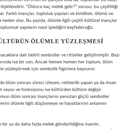
ilişkilendirir. “Ölünce kaç melek gelir?” sorusu, bu çeşitliliği
 Farklı inançlar, topluluk yapıları ve kimlikler, ölümü ve
eden olur. Bu yazıda, ölümle ilgili çeşitli kültürel inançlar
toplumsal yapıların nasıl işlediğini keşfedeceğiz.
KÜLTÜRÜN ÖLÜMLE YÜZLEŞMESI
aklara dair belirli semboller ve ritüeller geliştirmiştir. Bazı
zılarında ise bir son. Ancak hemen hemen her toplum, ölüm
le yüzleştirmek için sembolik figürlere başvurur.
inde ölüm sonrası süreci izleyen, rehberlik yapan ya da insan
 sayısı ve fonksiyonu ise kültürden kültüre değişir.
lumun ölüm sonrası inançlarını yansıtan güçlü semboller
ylerini ölümle ilgili düşünmeye ve hayatlarının anlamını
bir ya da daha fazla melek gönderildiğine inanılır.