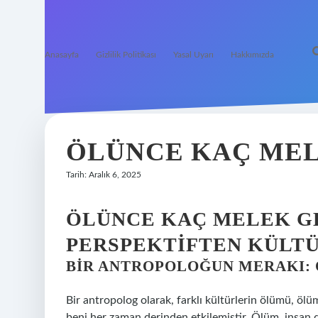
Anasayfa
Gizlilik Politikası
Yasal Uyarı
Hakkımızda
ÖLÜNCE KAÇ MEL
Tarih: Aralık 6, 2025
ÖLÜNCE KAÇ MELEK GE
PERSPEKTIFTEN KÜLT
BIR ANTROPOLOĞUN MERAKI:
Bir antropolog olarak, farklı kültürlerin ölümü, ölüm
beni her zaman derinden etkilemiştir. Ölüm, insan d