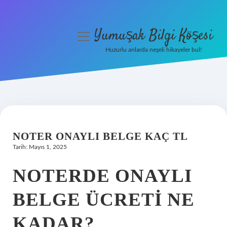
Yumuşak Bilgi Köşesi
menüyü
aç
Huzurlu anlarda neşeli hikayeler bul!
Anasayfa
Gizlilik Politikası
Yasal Uyarı
NOTER ONAYLI BELGE KAÇ TL
Hakkımızda
Tarih: Mayıs 1, 2025
NOTERDE ONAYLI
BELGE ÜCRETI NE
KADAR?