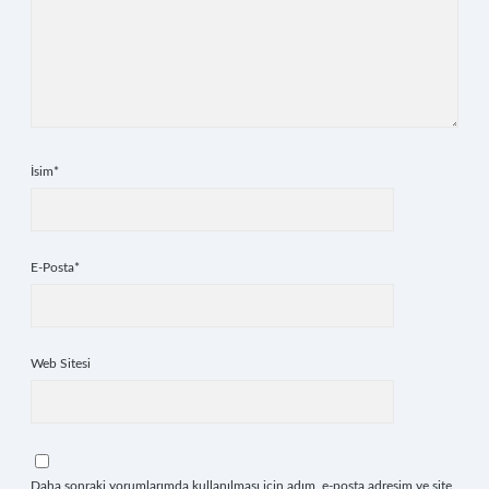
İsim*
E-Posta*
Web Sitesi
Daha sonraki yorumlarımda kullanılması için adım, e-posta adresim ve site