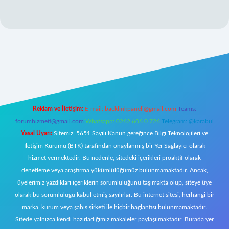
lipbett.net/
Reklam ve İletişim:
E-mail:
backlinkpaneli@gmail.com
Teams:
forumhizmeti@gmail.com
Whatsapp: 0262 606 0 726
Telegram: @karabul
Yasal Uyarı:
Sitemiz, 5651 Sayılı Kanun gereğince Bilgi Teknolojileri ve
İletişim Kurumu (BTK) tarafından onaylanmış bir Yer Sağlayıcı olarak
hizmet vermektedir. Bu nedenle, sitedeki içerikleri proaktif olarak
denetleme veya araştırma yükümlülüğümüz bulunmamaktadır. Ancak,
üyelerimiz yazdıkları içeriklerin sorumluluğunu taşımakta olup, siteye üye
olarak bu sorumluluğu kabul etmiş sayılırlar. Bu internet sitesi, herhangi bir
marka, kurum veya şahıs şirketi ile hiçbir bağlantısı bulunmamaktadır.
Sitede yalnızca kendi hazırladığımız makaleler paylaşılmaktadır. Burada yer