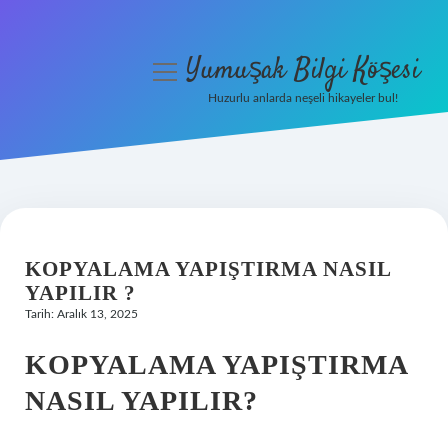
Yumuşak Bilgi Köşesi
menüyü
aç
Huzurlu anlarda neşeli hikayeler bul!
Anasayfa
Gizlilik Politikası
Yasal Uyarı
KOPYALAMA YAPIŞTIRMA NASIL
Hakkımızda
YAPILIR ?
Tarih: Aralık 13, 2025
KOPYALAMA YAPIŞTIRMA
NASIL YAPILIR?