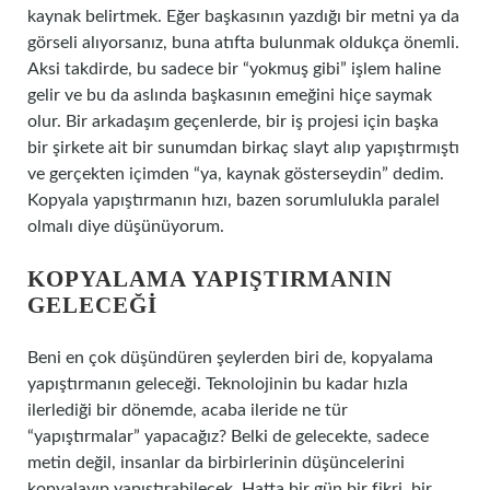
kaynak belirtmek. Eğer başkasının yazdığı bir metni ya da
görseli alıyorsanız, buna atıfta bulunmak oldukça önemli.
Aksi takdirde, bu sadece bir “yokmuş gibi” işlem haline
gelir ve bu da aslında başkasının emeğini hiçe saymak
olur. Bir arkadaşım geçenlerde, bir iş projesi için başka
bir şirkete ait bir sunumdan birkaç slayt alıp yapıştırmıştı
ve gerçekten içimden “ya, kaynak gösterseydin” dedim.
Kopyala yapıştırmanın hızı, bazen sorumlulukla paralel
olmalı diye düşünüyorum.
KOPYALAMA YAPIŞTIRMANIN
GELECEĞI
Beni en çok düşündüren şeylerden biri de, kopyalama
yapıştırmanın geleceği. Teknolojinin bu kadar hızla
ilerlediği bir dönemde, acaba ileride ne tür
“yapıştırmalar” yapacağız? Belki de gelecekte, sadece
metin değil, insanlar da birbirlerinin düşüncelerini
kopyalayıp yapıştırabilecek. Hatta bir gün bir fikri, bir