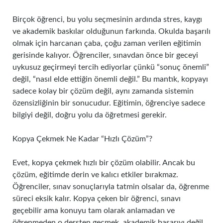
Birçok öğrenci, bu yolu seçmesinin ardında stres, kaygı
ve akademik baskılar olduğunun farkında. Okulda başarılı
olmak için harcanan çaba, çoğu zaman verilen eğitimin
gerisinde kalıyor. Öğrenciler, sınavdan önce bir geceyi
uykusuz geçirmeyi tercih ediyorlar çünkü “sonuç önemli”
değil, “nasıl elde ettiğin önemli değil.” Bu mantık, kopyayı
sadece kolay bir çözüm değil, aynı zamanda sistemin
özensizliğinin bir sonucudur. Eğitimin, öğrenciye sadece
bilgiyi değil, doğru yolu da öğretmesi gerekir.
Kopya Çekmek Ne Kadar “Hızlı Çözüm”?
Evet, kopya çekmek hızlı bir çözüm olabilir. Ancak bu
çözüm, eğitimde derin ve kalıcı etkiler bırakmaz.
Öğrenciler, sınav sonuçlarıyla tatmin olsalar da, öğrenme
süreci eksik kalır. Kopya çeken bir öğrenci, sınavı
geçebilir ama konuyu tam olarak anlamadan ve
öğrenmeden o dersten geçmek, akademik başarıyı değil,