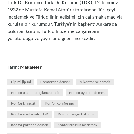
Türk Dil Kurumu. Türk Dil Kurumu (TDK), 12 Temmuz
1932’de Mustafa Kemal Atatürk tarafından Türkçeyi
incelemek ve Türk dilinin gelişimi için çalışmak amacıyla
kurulan bir kurumdur. Türkiye’nin başkenti Ankara’da
bulunan kurum, Türk dili üzerine çalışmaların
yürütüldüğü ve yayınlandığı bir merkezdir.
Tarih:
Makaleler
Cip mi jip mi
Comfort ne demek
Isı konfor ne demek
Konfor alanından çıkmak nedir
Konfor ayarı ne demek
Konfor kime ait
Konfor komfor mu
Konfor nasıl yazılır TDK
Konfor ne için kullanılır
Konfor paket ne demek
Konfor rahatlık ne demek