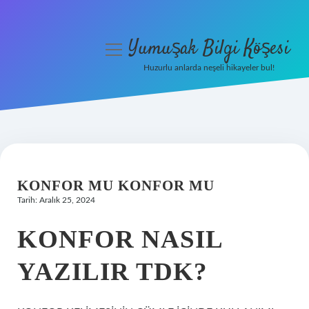
Yumuşak Bilgi Köşesi
menüyü
aç
Huzurlu anlarda neşeli hikayeler bul!
Anasayfa
Gizlilik Politikası
Yasal Uyarı
KONFOR MU KONFOR MU
Hakkımızda
Tarih: Aralık 25, 2024
KONFOR NASIL
YAZILIR TDK?