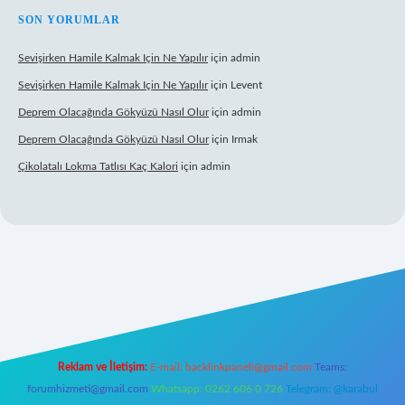
SON YORUMLAR
Sevişirken Hamile Kalmak Için Ne Yapılır
için
admin
Sevişirken Hamile Kalmak Için Ne Yapılır
için
Levent
Deprem Olacağında Gökyüzü Nasıl Olur
için
admin
Deprem Olacağında Gökyüzü Nasıl Olur
için
Irmak
Çikolatalı Lokma Tatlısı Kaç Kalori
için
admin
pbett.net/
Reklam ve İletişim:
E-mail:
backlinkpaneli@gmail.com
Teams:
forumhizmeti@gmail.com
Whatsapp: 0262 606 0 726
Telegram: @karabul