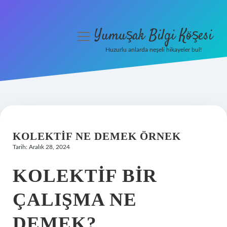
Yumuşak Bilgi Köşesi
menüyü
aç
Huzurlu anlarda neşeli hikayeler bul!
Anasayfa
Gizlilik Politikası
Yasal Uyarı
KOLEKTIF NE DEMEK ÖRNEK
Hakkımızda
Tarih: Aralık 28, 2024
KOLEKTIF BIR
ÇALIŞMA NE
DEMEK?