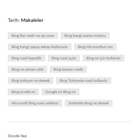
Tarih:
Makaleler
Bing Bar nedir ne işe yarar
Bing hangi arama motoru
Bing hangi yapay zekayı kullanıyor
Bing Microsoftun mu
Bing nasil kapatilir
Bing nasıl açılır
Bing ne için kullanılır
Bing ne zaman çıktı
Bing tarayıcı nedir
Bing türkçesi ne demek
Bing Türkiyede nasıl kullanılır
Bing ücretli mi
Google mi Bing mi
Microsoft Bing nasıl yüklenir
Sohbette Bing ne demek
Önceki Yazı