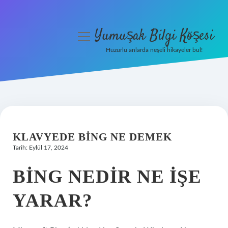
Yumuşak Bilgi Köşesi
menüyü
aç
Huzurlu anlarda neşeli hikayeler bul!
Anasayfa
Gizlilik Politikası
Yasal Uyarı
KLAVYEDE BING NE DEMEK
Hakkımızda
Tarih: Eylül 17, 2024
BING NEDIR NE IŞE
YARAR?