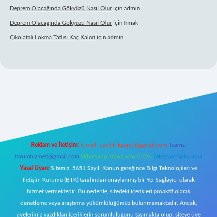
Deprem Olacağında Gökyüzü Nasıl Olur
için
admin
Deprem Olacağında Gökyüzü Nasıl Olur
için
Irmak
Çikolatalı Lokma Tatlısı Kaç Kalori
için
admin
iltonbet güncel giriş
https://tulipbett.net/
Reklam ve İletişim:
E-mail:
backlinkpaneli@gmail.com
Teams:
forumhizmeti@gmail.com
Whatsapp: 0262 606 0 726
Telegram: @karabul
Yasal Uyarı:
Sitemiz, 5651 Sayılı Kanun gereğince Bilgi Teknolojileri ve
İletişim Kurumu (BTK) tarafından onaylanmış bir Yer Sağlayıcı olarak
hizmet vermektedir. Bu nedenle, sitedeki içerikleri proaktif olarak
denetleme veya araştırma yükümlülüğümüz bulunmamaktadır. Ancak,
üyelerimiz yazdıkları içeriklerin sorumluluğunu taşımakta olup, siteye üye