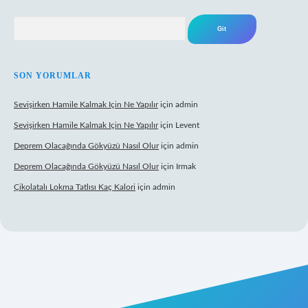
Arama
SON YORUMLAR
Sevişirken Hamile Kalmak Için Ne Yapılır
için
admin
Sevişirken Hamile Kalmak Için Ne Yapılır
için
Levent
Deprem Olacağında Gökyüzü Nasıl Olur
için
admin
Deprem Olacağında Gökyüzü Nasıl Olur
için
Irmak
Çikolatalı Lokma Tatlısı Kaç Kalori
için
admin
.net/