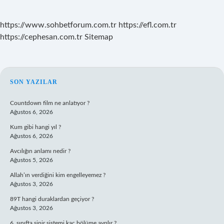
https://www.sohbetforum.com.tr
https://efl.com.tr
https://cephesan.com.tr
Sitemap
SIDEBAR
SON YAZILAR
Countdown film ne anlatıyor ?
Ağustos 6, 2026
Kum gibi hangi yıl ?
Ağustos 6, 2026
Avcılığın anlamı nedir ?
Ağustos 5, 2026
Allah’ın verdiğini kim engelleyemez ?
Ağustos 3, 2026
89T hangi duraklardan geçiyor ?
Ağustos 3, 2026
6. sınıfta sinir sistemi kaç bölüme ayrılır ?