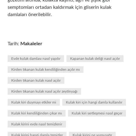
gözetim altında, kulakta kaşıntı, ağrı ve şişlik gibi
semptomları ortadan kaldırmak için gliserin kulak
damlaları önerilebilir.
Tarih:
Makaleler
Evde kulak damlası nasıl yapılır
Kapanan kulak deliği nasıl açılır
Kirden tıkanan kulak kendiliğinden açılır mı
Kirden tıkanan kulak nasıl açılır
Kirden tıkanan kulak nasıl açılır zeytinyağı
Kulak kiri duymayı etkiler mi
Kulak kiri için hangi damla kullanılır
Kulak kiri kendiliğinden çıkar mı
Kulak kiri sertleşmesi nasıl geçer
Kulak kirini evde nasıl temizlenir
Kulak kirini hangi damla temizler
Kulak kirini ne yumuşatır