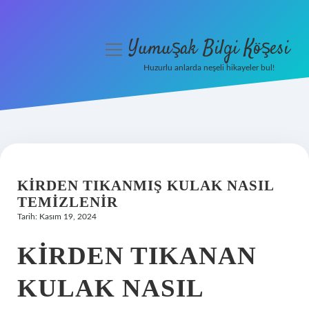
Yumuşak Bilgi Köşesi
menüyü
aç
Huzurlu anlarda neşeli hikayeler bul!
Anasayfa
Gizlilik Politikası
Yasal Uyarı
KIRDEN TIKANMIŞ KULAK NASIL
Hakkımızda
TEMIZLENIR
Tarih: Kasım 19, 2024
KIRDEN TIKANAN
KULAK NASIL