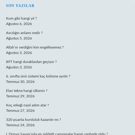
SIDEBAR
SON YAZILAR
Kum gibi hangi yıl ?
Ağustos 6, 2026
Avcılığın anlamı nedir ?
Ağustos 5, 2026
Allah’ın verdiğini kim engelleyemez ?
Ağustos 3, 2026
89T hangi duraklardan geçiyor ?
Ağustos 3, 2026
6. sınıfta sinir sistemi kaç bölüme ayrılır ?
Temmuz 30, 2026
Elan tekne hangi ülkenin ?
Temmuz 29, 2026
Koç erkeği nasıl adım atar ?
Temmuz 27, 2026
320 puanla bursluluk kazanılır mı ?
Temmuz 24, 2026
I. Dünya Savaşı’nda en şiddetli çarpışmalar hangi cephede oldu ?