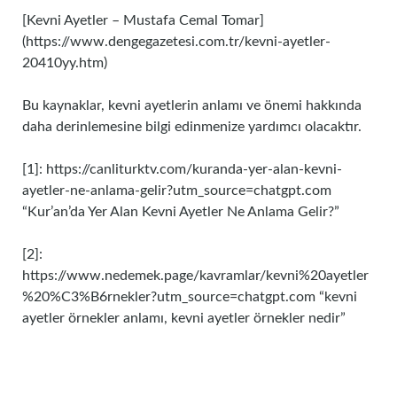
[Kevni Ayetler – Mustafa Cemal Tomar]
(https://www.dengegazetesi.com.tr/kevni-ayetler-
20410yy.htm)
Bu kaynaklar, kevni ayetlerin anlamı ve önemi hakkında
daha derinlemesine bilgi edinmenize yardımcı olacaktır.
[1]: https://canliturktv.com/kuranda-yer-alan-kevni-
ayetler-ne-anlama-gelir?utm_source=chatgpt.com
“Kur’an’da Yer Alan Kevni Ayetler Ne Anlama Gelir?”
[2]:
https://www.nedemek.page/kavramlar/kevni%20ayetler
%20%C3%B6rnekler?utm_source=chatgpt.com “kevni
ayetler örnekler anlamı, kevni ayetler örnekler nedir”