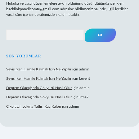
Hukuka ve yasal düzenlemelere aykırı olduğunu düşündüğünüz içerikleri,
backlinkpanelicomtr@gmail.com
adresine bildirmeniz halinde, ilgili içerikler
yasal süre içerisinde sitemizden kaldırılacaktır.
Arama
SON YORUMLAR
Sevişirken Hamile Kalmak Için Ne Yapılır
için
admin
Sevişirken Hamile Kalmak Için Ne Yapılır
için
Levent
Deprem Olacağında Gökyüzü Nasıl Olur
için
admin
Deprem Olacağında Gökyüzü Nasıl Olur
için
Irmak
Çikolatalı Lokma Tatlısı Kaç Kalori
için
admin