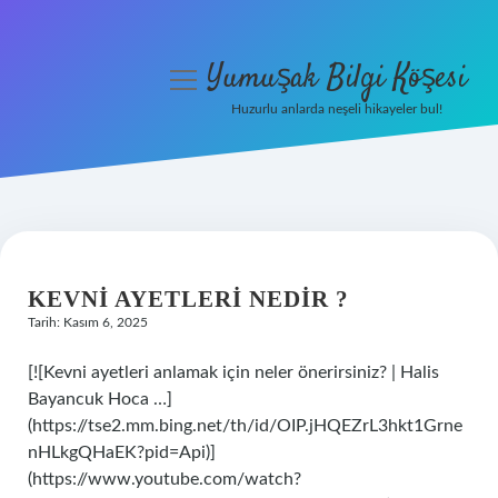
Yumuşak Bilgi Köşesi
menüyü
aç
Huzurlu anlarda neşeli hikayeler bul!
Anasayfa
Gizlilik Politikası
Yasal Uyarı
KEVNI AYETLERI NEDIR ?
Hakkımızda
Tarih: Kasım 6, 2025
[![Kevni ayetleri anlamak için neler önerirsiniz? | Halis
Bayancuk Hoca …]
(https://tse2.mm.bing.net/th/id/OIP.jHQEZrL3hkt1Grne
nHLkgQHaEK?pid=Api)]
(https://www.youtube.com/watch?