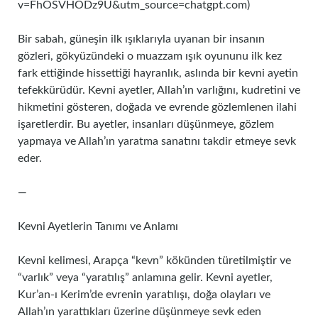
v=FhOSVHODz9U&utm_source=chatgpt.com)
Bir sabah, güneşin ilk ışıklarıyla uyanan bir insanın
gözleri, gökyüzündeki o muazzam ışık oyununu ilk kez
fark ettiğinde hissettiği hayranlık, aslında bir kevni ayetin
tefekkürüdür. Kevni ayetler, Allah’ın varlığını, kudretini ve
hikmetini gösteren, doğada ve evrende gözlemlenen ilahi
işaretlerdir. Bu ayetler, insanları düşünmeye, gözlem
yapmaya ve Allah’ın yaratma sanatını takdir etmeye sevk
eder.
—
Kevni Ayetlerin Tanımı ve Anlamı
Kevni kelimesi, Arapça “kevn” kökünden türetilmiştir ve
“varlık” veya “yaratılış” anlamına gelir. Kevni ayetler,
Kur’an-ı Kerim’de evrenin yaratılışı, doğa olayları ve
Allah’ın yarattıkları üzerine düşünmeye sevk eden