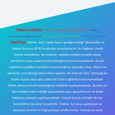
pbett.net/
Reklam ve İletişim:
E-mail:
backlinkpaneli@gmail.com
Teams:
forumhizmeti@gmail.com
Whatsapp: 0262 606 0 726
Telegram: @karabul
Yasal Uyarı:
Sitemiz, 5651 Sayılı Kanun gereğince Bilgi Teknolojileri ve
İletişim Kurumu (BTK) tarafından onaylanmış bir Yer Sağlayıcı olarak
hizmet vermektedir. Bu nedenle, sitedeki içerikleri proaktif olarak
denetleme veya araştırma yükümlülüğümüz bulunmamaktadır. Ancak,
üyelerimiz yazdıkları içeriklerin sorumluluğunu taşımakta olup, siteye üye
olarak bu sorumluluğu kabul etmiş sayılırlar. Bu internet sitesi, herhangi bir
marka, kurum veya şahıs şirketi ile hiçbir bağlantısı bulunmamaktadır.
Sitede yalnızca kendi hazırladığımız makaleler paylaşılmaktadır. Burada yer
alan içerikler haber niteliği taşımamakta olup, gerçek kurum ve kişiler
hakkında paylaşım yapılmamaktadır. Gerçek kurum ve kişiler ile isim
benzerlikleri tamamen tesadüfidir. Sitemiz, kar amacı gütmeyen ve
tamamen ücretsiz bir bilgi paylaşım platformudur. Hukuka ve yasal