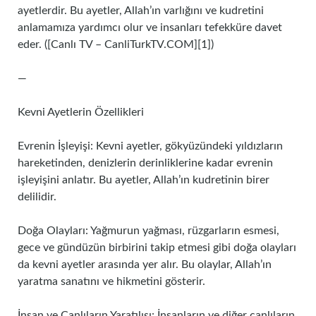
ayetlerdir. Bu ayetler, Allah’ın varlığını ve kudretini
anlamamıza yardımcı olur ve insanları tefekküre davet
eder. ([Canlı TV – CanliTurkTV.COM][1])
—
Kevni Ayetlerin Özellikleri
Evrenin İşleyişi: Kevni ayetler, gökyüzündeki yıldızların
hareketinden, denizlerin derinliklerine kadar evrenin
işleyişini anlatır. Bu ayetler, Allah’ın kudretinin birer
delilidir.
Doğa Olayları: Yağmurun yağması, rüzgarların esmesi,
gece ve gündüzün birbirini takip etmesi gibi doğa olayları
da kevni ayetler arasında yer alır. Bu olaylar, Allah’ın
yaratma sanatını ve hikmetini gösterir.
İnsan ve Canlıların Yaratılışı: İnsanların ve diğer canlıların