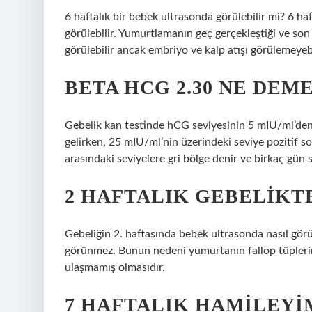
6 haftalık bir bebek ultrasonda görülebilir mi? 6 haf
görülebilir. Yumurtlamanın geç gerçekleştiği ve so
görülebilir ancak embriyo ve kalp atışı görülemeyebi
BETA HCG 2.30 NE DEM
Gebelik kan testinde hCG seviyesinin 5 mIU/ml’den
gelirken, 25 mIU/ml’nin üzerindeki seviye pozitif son
arasındaki seviyelere gri bölge denir ve birkaç gün 
2 HAFTALIK GEBELIKT
Gebeliğin 2. haftasında bebek ultrasonda nasıl görü
görünmez. Bunun nedeni yumurtanın fallop tüpleri
ulaşmamış olmasıdır.
7 HAFTALIK HAMILEYI