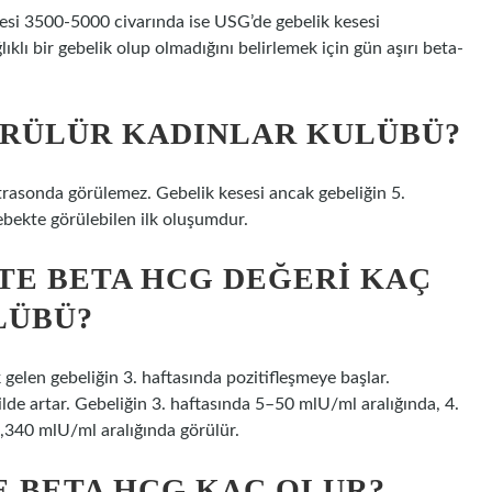
si 3500-5000 civarında ise USG’de gebelik kesesi
ıklı bir gebelik olup olmadığını belirlemek için gün aşırı beta-
ÖRÜLÜR KADINLAR KULÜBÜ?
trasonda görülemez. Gebelik kesesi ancak gebeliğin 5.
bebekte görülebilen ilk oluşumdur.
KTE BETA HCG DEĞERI KAÇ
LÜBÜ?
en gebeliğin 3. haftasında pozitifleşmeye başlar.
ilde artar. Gebeliğin 3. haftasında 5–50 mlU/ml aralığında, 4.
,340 mlU/ml aralığında görülür.
E BETA HCG KAÇ OLUR?