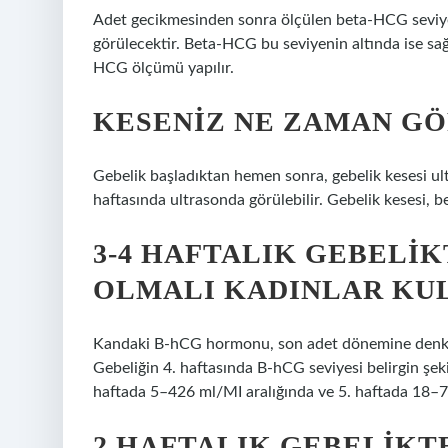
Adet gecikmesinden sonra ölçülen beta-HCG seviye
görülecektir. Beta-HCG bu seviyenin altında ise sağl
HCG ölçümü yapılır.
KESENIZ NE ZAMAN G
Gebelik başladıktan hemen sonra, gebelik kesesi ul
haftasında ultrasonda görülebilir. Gebelik kesesi, 
3-4 HAFTALIK GEBELI
OLMALI KADINLAR KU
Kandaki B-hCG hormonu, son adet dönemine denk gel
Gebeliğin 4. haftasında B-hCG seviyesi belirgin şek
haftada 5–426 ml/MI aralığında ve 5. haftada 18–7
2 HAFTALIK GEBELIKT