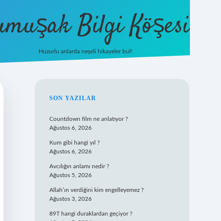
umuşak Bilgi Köşesi
Huzurlu anlarda neşeli hikayeler bul!
hiltonbet güncel giriş
https://tulipbett.
SIDEBAR
SON YAZILAR
Countdown film ne anlatıyor ?
Ağustos 6, 2026
Kum gibi hangi yıl ?
Ağustos 6, 2026
Avcılığın anlamı nedir ?
Ağustos 5, 2026
Allah’ın verdiğini kim engelleyemez ?
Ağustos 3, 2026
89T hangi duraklardan geçiyor ?