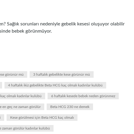
? Sağlık sorunları nedeniyle gebelik kesesi oluşuyor olabilir
esinde bebek görünmüyor.
kese görünür mü
3 haftalık gebelikte kese görünür mü
4 haftalık ikiz gebelikte Beta HCG kaç olmalı kadınlar kulübü
 kaç olmalı kadınlar kulübü
6 haftalık kesede bebek neden görünmez
e en geç ne zaman görülür
Beta HCG 230 ne demek
i
Kese görülmesi için Beta HCG kaç olmalı
e zaman görülür kadınlar kulübü