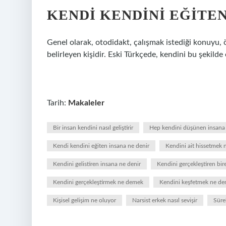
KENDI KENDINI EĞITEN
Genel olarak, otodidakt, çalışmak istediği konuyu, 
belirleyen kişidir. Eski Türkçede, kendini bu şekilde
Tarih:
Makaleler
Bir insan kendini nasıl geliştirir
Hep kendini düşünen insana 
Kendi kendini eğiten insana ne denir
Kendini ait hissetmek
Kendini gelistiren insana ne denir
Kendini gerçekleştiren bir
Kendini gerçekleştirmek ne demek
Kendini keşfetmek ne d
Kişisel gelişim ne oluyor
Narsist erkek nasıl sevişir
Süre