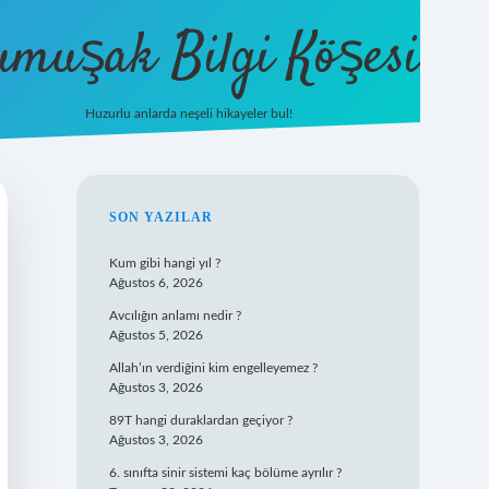
umuşak Bilgi Köşesi
Huzurlu anlarda neşeli hikayeler bul!
hiltonbet güncel giriş
https://tulipbett.n
SIDEBAR
SON YAZILAR
Kum gibi hangi yıl ?
Ağustos 6, 2026
Avcılığın anlamı nedir ?
Ağustos 5, 2026
Allah’ın verdiğini kim engelleyemez ?
Ağustos 3, 2026
89T hangi duraklardan geçiyor ?
Ağustos 3, 2026
6. sınıfta sinir sistemi kaç bölüme ayrılır ?