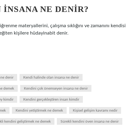
 INSANA NE DENIR?
öğrenme materyallerini, çalışma sıklığını ve zamanını kendisi
 eğiten kişilere hüdayinabit denir.
ne denir
Kendi halinde olan insana ne denir
 ne demek
Kendini çok önemseyen insana ne denir
ey kimdir
Kendini gerçekleştiren insan kimdir
emek
Kendini yetiştirmek ne demek
Kişisel gelişim kavramı nedir
kli kendini geliştirmek ne demek
Sürekli kendini öven insana ne denir