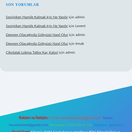
SON YORUMLAR
Sevişirken Hamile Kalmak Için Ne Yapılır
için
admin
Sevişirken Hamile Kalmak Için Ne Yapılır
için
Levent
Deprem Olacağında Gökyüzü Nasıl Olur
için
admin
Deprem Olacağında Gökyüzü Nasıl Olur
için
Irmak
Çikolatalı Lokma Tatlısı Kaç Kalori
için
admin
pbett.net/
Reklam ve İletişim:
E-mail:
backlinkpaneli@gmail.com
Teams:
forumhizmeti@gmail.com
Whatsapp: 0262 606 0 726
Telegram: @karabul