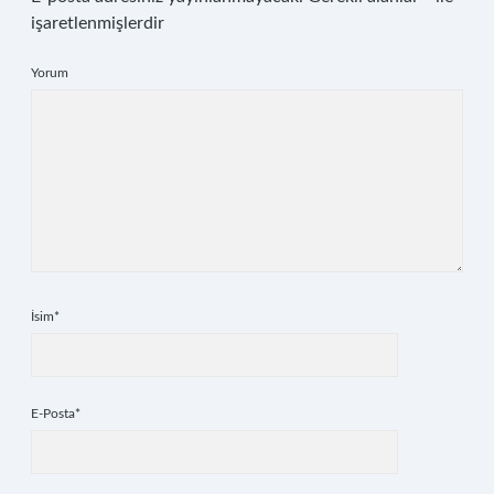
işaretlenmişlerdir
Yorum
İsim*
E-Posta*