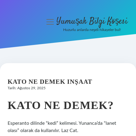
Yumuşak Bilgi Köşesi
menüyü
aç
Huzurlu anlarda neşeli hikayeler bul!
Anasayfa
Gizlilik Politikası
Yasal Uyarı
KATO NE DEMEK INŞAAT
Hakkımızda
Tarih: Ağustos 29, 2025
KATO NE DEMEK?
Esperanto dilinde “kedi” kelimesi. Yunanca’da “lanet
olası” olarak da kullanılır. Laz Cat.