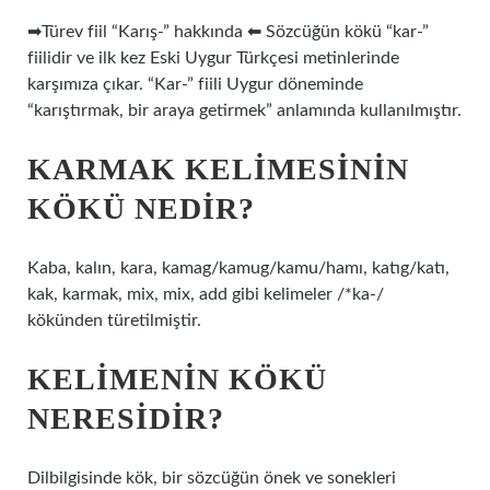
➡Türev fiil “Karış-” hakkında ⬅ Sözcüğün kökü “kar-”
fiilidir ve ilk kez Eski Uygur Türkçesi metinlerinde
karşımıza çıkar. “Kar-” fiili Uygur döneminde
“karıştırmak, bir araya getirmek” anlamında kullanılmıştır.
KARMAK KELIMESININ
KÖKÜ NEDIR?
Kaba, kalın, kara, kamag/kamug/kamu/hamı, katıg/katı,
kak, karmak, mix, mix, add gibi kelimeler /*ka-/
kökünden türetilmiştir.
KELIMENIN KÖKÜ
NERESIDIR?
Dilbilgisinde kök, bir sözcüğün önek ve sonekleri