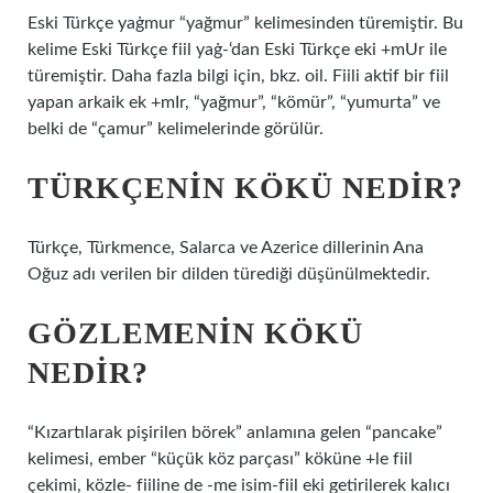
Eski Türkçe yaġmur “yağmur” kelimesinden türemiştir. Bu
kelime Eski Türkçe fiil yaġ-‘dan Eski Türkçe eki +mUr ile
türemiştir. Daha fazla bilgi için, bkz. oil. Fiili aktif bir fiil
yapan arkaik ek +mIr, “yağmur”, “kömür”, “yumurta” ve
belki de “çamur” kelimelerinde görülür.
TÜRKÇENIN KÖKÜ NEDIR?
Türkçe, Türkmence, Salarca ve Azerice dillerinin Ana
Oğuz adı verilen bir dilden türediği düşünülmektedir.
GÖZLEMENIN KÖKÜ
NEDIR?
“Kızartılarak pişirilen börek” anlamına gelen “pancake”
kelimesi, ember “küçük köz parçası” köküne +le fiil
çekimi, közle- fiiline de -me isim-fiil eki getirilerek kalıcı