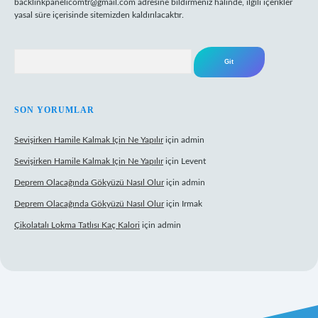
backlinkpanelicomtr@gmail.com
adresine bildirmeniz halinde, ilgili içerikler
yasal süre içerisinde sitemizden kaldırılacaktır.
Arama
SON YORUMLAR
Sevişirken Hamile Kalmak Için Ne Yapılır
için
admin
Sevişirken Hamile Kalmak Için Ne Yapılır
için
Levent
Deprem Olacağında Gökyüzü Nasıl Olur
için
admin
Deprem Olacağında Gökyüzü Nasıl Olur
için
Irmak
Çikolatalı Lokma Tatlısı Kaç Kalori
için
admin
ttps://tulipbett.net/