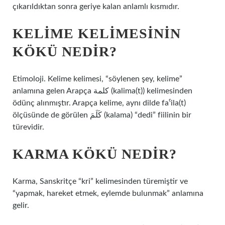
çıkarıldıktan sonra geriye kalan anlamlı kısmıdır.
KELIME KELIMESININ
KÖKÜ NEDIR?
Etimoloji. Kelime kelimesi, “söylenen şey, kelime”
anlamına gelen Arapça كلمة (kalima(t)) kelimesinden
ödünç alınmıştır. Arapça kelime, aynı dilde faˁila(t)
ölçüsünde de görülen كَلَمَ (kalama) “dedi” fiilinin bir
türevidir.
KARMA KÖKÜ NEDIR?
Karma, Sanskritçe “kri” kelimesinden türemiştir ve
“yapmak, hareket etmek, eylemde bulunmak” anlamına
gelir.