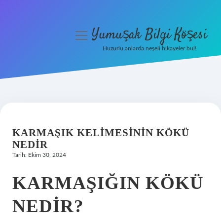
Yumuşak Bilgi Köşesi
menüyü
aç
Huzurlu anlarda neşeli hikayeler bul!
Anasayfa
Gizlilik Politikası
Yasal Uyarı
KARMAŞIK KELIMESININ KÖKÜ
Hakkımızda
NEDIR
Tarih: Ekim 30, 2024
KARMAŞIĞIN KÖKÜ
NEDIR?