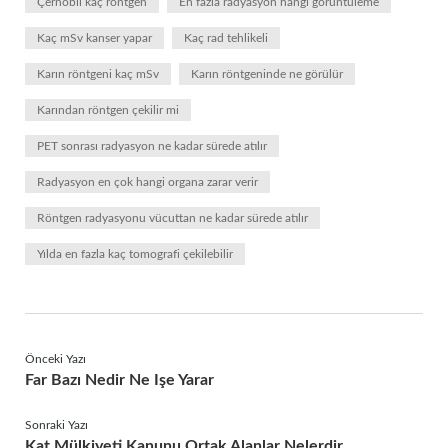
Çernobil kaç röntgen
En fazla radyasyon hangi görüntüleme
Kaç mSv kanser yapar
Kaç rad tehlikeli
Karın röntgeni kaç mSv
Karın röntgeninde ne görülür
Karından röntgen çekilir mi
PET sonrası radyasyon ne kadar sürede atılır
Radyasyon en çok hangi organa zarar verir
Röntgen radyasyonu vücuttan ne kadar sürede atılır
Yılda en fazla kaç tomografi çekilebilir
Önceki Yazı
Far Bazı Nedir Ne Işe Yarar
Sonraki Yazı
Kat Mülkiyeti Kanunu Ortak Alanlar Nelerdir