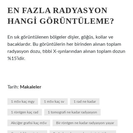
EN FAZLA RADYASYON
HANGI GÖRÜNTÜLEME?
En sık görüntülenen bölgeler dişler, göğüs, kollar ve
bacaklardır. Bu görüntülerin her birinden alınan toplam
radyasyon dozu, tıbbi X-ışınlarından alınan toplam dozun
%15’idir.
Tarih:
Makaleler
1 mSv kaç mgy
1 mSv kaç sv
1 rad ne kadar
1 röntgen kaç rad
1 tomografi ne kadar radyasyon
Akciğer grafisi kaç mSv
Bir röntgen ne kadar radyasyon yayar