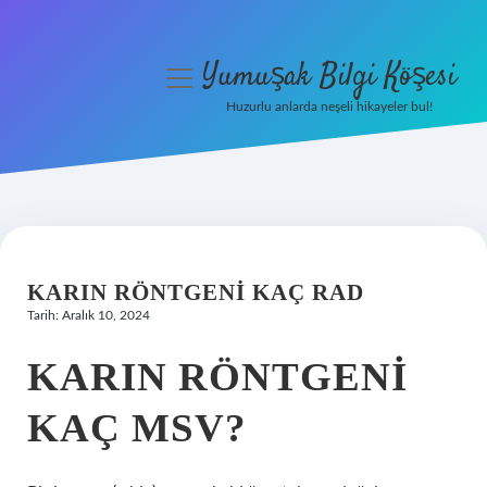
Yumuşak Bilgi Köşesi
menüyü
aç
Huzurlu anlarda neşeli hikayeler bul!
Anasayfa
Gizlilik Politikası
Yasal Uyarı
KARIN RÖNTGENI KAÇ RAD
Hakkımızda
Tarih: Aralık 10, 2024
KARIN RÖNTGENI
KAÇ MSV?