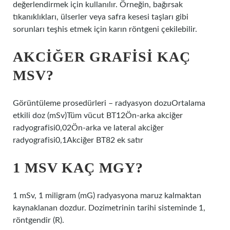
değerlendirmek için kullanılır. Örneğin, bağırsak
tıkanıklıkları, ülserler veya safra kesesi taşları gibi
sorunları teşhis etmek için karın röntgeni çekilebilir.
AKCIĞER GRAFISI KAÇ
MSV?
Görüntüleme prosedürleri – radyasyon dozuOrtalama
etkili doz (mSv)Tüm vücut BT12Ön-arka akciğer
radyografisi0,02Ön-arka ve lateral akciğer
radyografisi0,1Akciğer BT82 ek satır
1 MSV KAÇ MGY?
1 mSv, 1 miligram (mG) radyasyona maruz kalmaktan
kaynaklanan dozdur. Dozimetrinin tarihi sisteminde 1,
röntgendir (R).