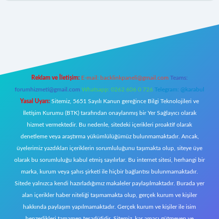
tt.net/
Reklam ve İletişim:
E-mail:
backlinkpaneli@gmail.com
Teams:
forumhizmeti@gmail.com
Whatsapp: 0262 606 0 726
Telegram: @karabul
Yasal Uyarı:
Sitemiz, 5651 Sayılı Kanun gereğince Bilgi Teknolojileri ve
İletişim Kurumu (BTK) tarafından onaylanmış bir Yer Sağlayıcı olarak
hizmet vermektedir. Bu nedenle, sitedeki içerikleri proaktif olarak
denetleme veya araştırma yükümlülüğümüz bulunmamaktadır. Ancak,
üyelerimiz yazdıkları içeriklerin sorumluluğunu taşımakta olup, siteye üye
olarak bu sorumluluğu kabul etmiş sayılırlar. Bu internet sitesi, herhangi bir
marka, kurum veya şahıs şirketi ile hiçbir bağlantısı bulunmamaktadır.
Sitede yalnızca kendi hazırladığımız makaleler paylaşılmaktadır. Burada yer
alan içerikler haber niteliği taşımamakta olup, gerçek kurum ve kişiler
hakkında paylaşım yapılmamaktadır. Gerçek kurum ve kişiler ile isim
benzerlikleri tamamen tesadüfidir. Sitemiz, kar amacı gütmeyen ve