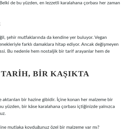
. Belki de bu yüzden, en lezzetli karalahana çorbası her zaman
k
il, şehir mutfaklarında da kendine yer buluyor. Vegan
seçenekleriyle farklı damaklara hitap ediyor. Ancak değişmeyen
issi. Bu nedenle hem nostaljik bir tarif arayanlar hem de
 TARIH, BIR KAŞIKTA
 aktarılan bir hazine gibidir. İçine konan her malzeme bir
de bu yüzden, bir kâse karalahana çorbası içtiğinizde yalnızca
uz.
İçine mutlaka koyduğunuz özel bir malzeme var mı?