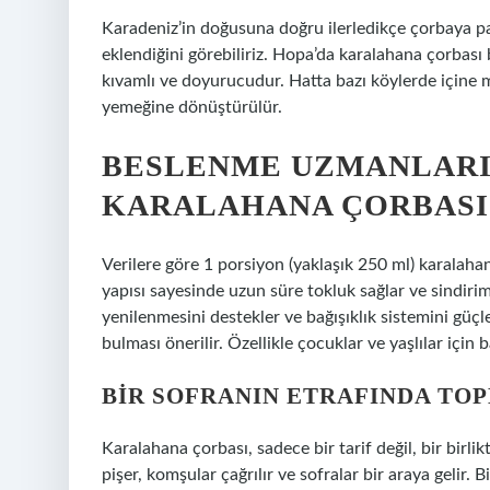
Karadeniz’in doğusuna doğru ilerledikçe çorbaya pa
eklendiğini görebiliriz. Hopa’da karalahana çorbası
kıvamlı ve doyurucudur. Hatta bazı köylerde içine m
yemeğine dönüştürülür.
BESLENME UZMANLARI
KARALAHANA ÇORBASI
Verilere göre 1 porsiyon (yaklaşık 250 ml) karalahan
yapısı sayesinde uzun süre tokluk sağlar ve sindirim
yenilenmesini destekler ve bağışıklık sistemini güçl
bulması önerilir. Özellikle çocuklar ve yaşlılar için b
BIR SOFRANIN ETRAFINDA TO
Karalahana çorbası, sadece bir tarif değil, bir birlik
pişer, komşular çağrılır ve sofralar bir araya gelir