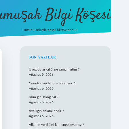
umuşak Bilgi Köşesi
Huzurlu anlarda neşeli hikayeler bul!
hiltonbet güncel giriş
https://tulipbett.
SIDEBAR
SON YAZILAR
Uyuz bulaşıcılığı ne zaman yitirir ?
Ağustos 9, 2026
Countdown film ne anlatıyor ?
Ağustos 6, 2026
Kum gibi hangi yıl ?
Ağustos 6, 2026
Avcılığın anlamı nedir ?
Ağustos 5, 2026
Allah’ın verdiğini kim engelleyemez ?