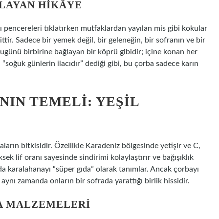
ŞLAYAN HIKÂYE
rı pencereleri tıklatırken mutfaklardan yayılan mis gibi kokular
tir. Sadece bir yemek değil, bir geleneğin, bir sofranın ve bir
ugünü birbirine bağlayan bir köprü gibidir; içine konan her
 “soğuk günlerin ilacıdır” dediği gibi, bu çorba sadece karın
IN TEMELI: YEŞIL
aların bitkisidir. Özellikle Karadeniz bölgesinde yetişir ve C,
sek lif oranı sayesinde sindirimi kolaylaştırır ve bağışıklık
a karalahanayı “süper gıda” olarak tanımlar. Ancak çorbayı
, aynı zamanda onların bir sofrada yarattığı birlik hissidir.
A MALZEMELERI