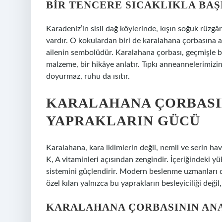
BIR TENCERE SICAKLIKLA BA
Karadeniz’in sisli dağ köylerinde, kışın soğuk rüzgâ
vardır. O kokulardan biri de karalahana çorbasına ait
ailenin sembolüdür. Karalahana çorbası, geçmişle b
malzeme, bir hikâye anlatır. Tıpkı anneannelerimizin
doyurmaz, ruhu da ısıtır.
KARALAHANA ÇORBASIN
YAPRAKLARIN GÜCÜ
Karalahana, kara iklimlerin değil, nemli ve serin hav
K, A vitaminleri açısından zengindir. İçeriğindeki yük
sistemini güçlendirir. Modern beslenme uzmanları d
özel kılan yalnızca bu yaprakların besleyiciliği değil
KARALAHANA ÇORBASININ AN