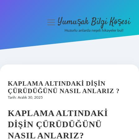
Yumuşak Bilgi Köşesi
menüyü
aç
Huzurlu anlarda neşeli hikayeler bul!
Anasayfa
Gizlilik Politikası
Yasal Uyarı
KAPLAMA ALTINDAKI DIŞIN
Hakkımızda
ÇÜRÜDÜĞÜNÜ NASIL ANLARIZ ?
Tarih: Aralık 30, 2025
KAPLAMA ALTINDAKI
DIŞIN ÇÜRÜDÜĞÜNÜ
NASIL ANLARIZ?