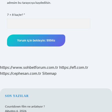
adresim bu tarayıcıya kaydedilsin.
7 + 8 kaçtır?
*
https://www.sohbetforum.com.tr
https://efl.com.tr
https://cephesan.com.tr
Sitemap
SIDEBAR
SON YAZILAR
Countdown film ne anlatıyor ?
Ağustos 6, 2026