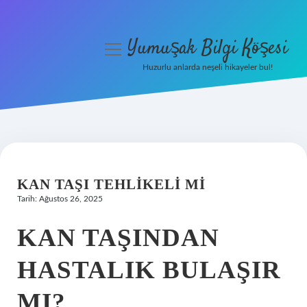
Yumuşak Bilgi Köşesi
menüyü
aç
Huzurlu anlarda neşeli hikayeler bul!
Anasayfa
Gizlilik Politikası
Yasal Uyarı
KAN TAŞI TEHLIKELI MI
Hakkımızda
Tarih: Ağustos 26, 2025
KAN TAŞINDAN
HASTALIK BULAŞIR
MI?