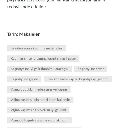
pityriasis versicolor gibi mantar enfeksiyonlarının
tedavisinde etkilidir.
Tarih:
Makaleler
İlişkiden sonra kaşınma neden olur
Kadınlar cinsel organına kaşıntısı nasıl geçer
Kaşıntıya ne iyi gelir İbrahim Saraçoğlu
Kaşıntıyı ne artırır
Kaşıntıyı ne geçirir
Travazol krem vajinal kaşıntıya iyi gelir mi
Vajina dudakları neden şişer ve kaşınır
Vajina kaşıntısı için hangi krem kullanılır
Vajina kaşıntısına sirkeli su iyi gelir mi
Vajinada kaşıntı varsa ne yapmak lazım