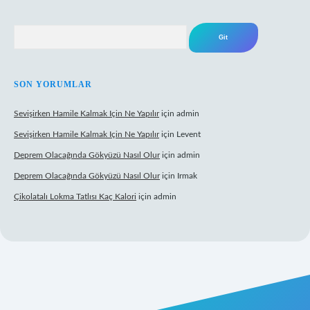
Arama
SON YORUMLAR
Sevişirken Hamile Kalmak Için Ne Yapılır
için
admin
Sevişirken Hamile Kalmak Için Ne Yapılır
için
Levent
Deprem Olacağında Gökyüzü Nasıl Olur
için
admin
Deprem Olacağında Gökyüzü Nasıl Olur
için
Irmak
Çikolatalı Lokma Tatlısı Kaç Kalori
için
admin
.net/