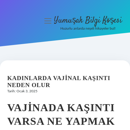
Yumuşak Bilgi Köşesi
menüyü
aç
Huzurlu anlarda neşeli hikayeler bul!
Anasayfa
Gizlilik Politikası
Yasal Uyarı
KADINLARDA VAJINAL KAŞINTI
Hakkımızda
NEDEN OLUR
Tarih: Ocak 3, 2025
VAJINADA KAŞINTI
VARSA NE YAPMAK