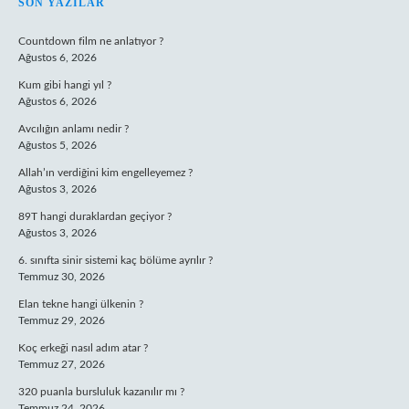
SIDEBAR
SON YAZILAR
Countdown film ne anlatıyor ?
Ağustos 6, 2026
Kum gibi hangi yıl ?
Ağustos 6, 2026
Avcılığın anlamı nedir ?
Ağustos 5, 2026
Allah’ın verdiğini kim engelleyemez ?
Ağustos 3, 2026
89T hangi duraklardan geçiyor ?
Ağustos 3, 2026
6. sınıfta sinir sistemi kaç bölüme ayrılır ?
Temmuz 30, 2026
Elan tekne hangi ülkenin ?
Temmuz 29, 2026
Koç erkeği nasıl adım atar ?
Temmuz 27, 2026
320 puanla bursluluk kazanılır mı ?
Temmuz 24, 2026