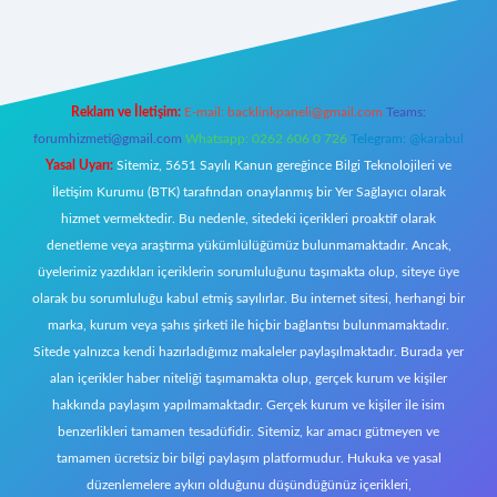
pbett.net/
Reklam ve İletişim:
E-mail:
backlinkpaneli@gmail.com
Teams:
forumhizmeti@gmail.com
Whatsapp: 0262 606 0 726
Telegram: @karabul
Yasal Uyarı:
Sitemiz, 5651 Sayılı Kanun gereğince Bilgi Teknolojileri ve
İletişim Kurumu (BTK) tarafından onaylanmış bir Yer Sağlayıcı olarak
hizmet vermektedir. Bu nedenle, sitedeki içerikleri proaktif olarak
denetleme veya araştırma yükümlülüğümüz bulunmamaktadır. Ancak,
üyelerimiz yazdıkları içeriklerin sorumluluğunu taşımakta olup, siteye üye
olarak bu sorumluluğu kabul etmiş sayılırlar. Bu internet sitesi, herhangi bir
marka, kurum veya şahıs şirketi ile hiçbir bağlantısı bulunmamaktadır.
Sitede yalnızca kendi hazırladığımız makaleler paylaşılmaktadır. Burada yer
alan içerikler haber niteliği taşımamakta olup, gerçek kurum ve kişiler
hakkında paylaşım yapılmamaktadır. Gerçek kurum ve kişiler ile isim
benzerlikleri tamamen tesadüfidir. Sitemiz, kar amacı gütmeyen ve
tamamen ücretsiz bir bilgi paylaşım platformudur. Hukuka ve yasal
düzenlemelere aykırı olduğunu düşündüğünüz içerikleri,