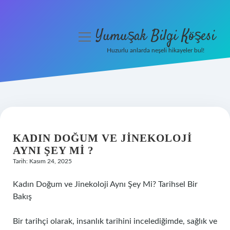
Yumuşak Bilgi Köşesi
menüyü
aç
Huzurlu anlarda neşeli hikayeler bul!
Anasayfa
Gizlilik Politikası
Yasal Uyarı
KADIN DOĞUM VE JINEKOLOJI
Hakkımızda
AYNI ŞEY MI ?
Tarih: Kasım 24, 2025
Kadın Doğum ve Jinekoloji Aynı Şey Mi? Tarihsel Bir
Bakış
Bir tarihçi olarak, insanlık tarihini incelediğimde, sağlık ve