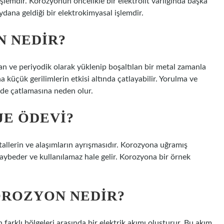
lemdir. Korozyonun öncelikle bir elektrolit varlığında başka
dana geldiği bir elektrokimyasal işlemdir.
 NEDIR?
ve periyodik olarak yüklenip boşaltılan bir metal zamanla
üçük gerilimlerin etkisi altında çatlayabilir. Yorulma ve
inde çatlamasına neden olur.
E ÖDEVI?
llerin ve alaşımların ayrışmasıdır. Korozyona uğramış
kaybeder ve kullanılamaz hale gelir. Korozyona bir örnek
ROZYON NEDIR?
farklı bölgeleri arasında bir elektrik akımı oluşturur. Bu akım