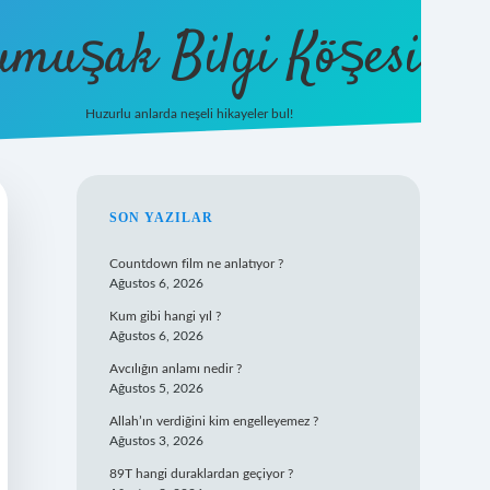
umuşak Bilgi Köşesi
Huzurlu anlarda neşeli hikayeler bul!
hiltonbet güncel giriş
https://tulipbet
SIDEBAR
SON YAZILAR
Countdown film ne anlatıyor ?
Ağustos 6, 2026
Kum gibi hangi yıl ?
Ağustos 6, 2026
Avcılığın anlamı nedir ?
Ağustos 5, 2026
Allah’ın verdiğini kim engelleyemez ?
Ağustos 3, 2026
89T hangi duraklardan geçiyor ?