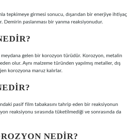
a tepkimeye girmesi sonucu, dışarıdan bir enerjiye ihtiyaç
ır. Demirin paslanması bir yanma reaksiyonudur.
EDIR?
de meydana gelen bir korozyon türüdür. Korozyon, metalin
neden olur. Aynı malzeme türünden yapılmış metaller, dış
en korozyona maruz kalırlar.
EDIR?
ındaki pasif film tabakasını tahrip eden bir reaksiyonun
ozyon reaksiyonu sırasında tüketilmediği ve sonrasında da
ROZYON NEDIR?