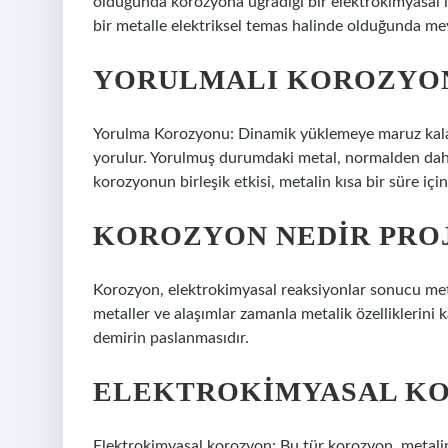
olduğunda korozyona uğradığı bir elektrokimyasal iş
bir metalle elektriksel temas halinde olduğunda mey
YORULMALI KOROZYON
Yorulma Korozyonu: Dinamik yüklemeye maruz kalan 
yorulur. Yorulmuş durumdaki metal, normalden daha k
korozyonun birleşik etkisi, metalin kısa bir süre iç
KOROZYON NEDIR PROJ
Korozyon, elektrokimyasal reaksiyonlar sonucu meta
metaller ve alaşımlar zamanla metalik özelliklerini 
demirin paslanmasıdır.
ELEKTROKIMYASAL KO
Elektrokimyasal korozyon: Bu tür korozyon, metalin 