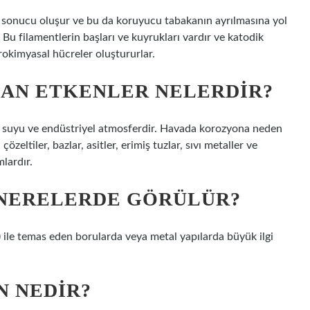
u sonucu oluşur ve bu da koruyucu tabakanın ayrılmasına yol
. Bu filamentlerin başları ve kuyrukları vardır ve katodik
rokimyasal hücreler oluştururlar.
AN ETKENLER NELERDIR?
z suyu ve endüstriyel atmosferdir. Havada korozyona neden
özeltiler, bazlar, asitler, erimiş tuzlar, sıvı metaller ve
lardır.
NERELERDE GÖRÜLÜR?
 ile temas eden borularda veya metal yapılarda büyük ilgi
 NEDIR?