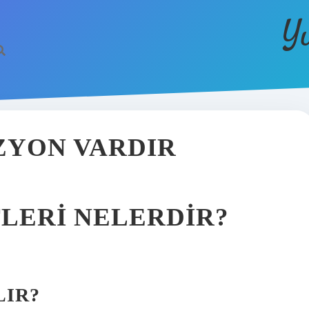
Y
ZYON VARDIR
LERI NELERDIR?
LIR?