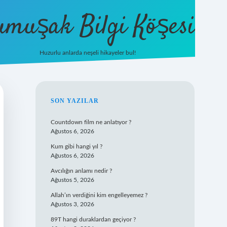
umuşak Bilgi Köşesi
Huzurlu anlarda neşeli hikayeler bul!
hiltonbet güncel giriş
https://tulipbet
SIDEBAR
SON YAZILAR
Countdown film ne anlatıyor ?
Ağustos 6, 2026
Kum gibi hangi yıl ?
Ağustos 6, 2026
Avcılığın anlamı nedir ?
Ağustos 5, 2026
Allah’ın verdiğini kim engelleyemez ?
Ağustos 3, 2026
89T hangi duraklardan geçiyor ?