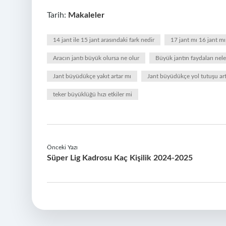
Tarih:
Makaleler
14 jant ile 15 jant arasındaki fark nedir
17 jant mı 16 jant mı
Aracın jantı büyük olursa ne olur
Büyük jantın faydaları nele
Jant büyüdükçe yakıt artar mı
Jant büyüdükçe yol tutuşu ar
teker büyüklüğü hızı etkiler mi
Önceki Yazı
Süper Lig Kadrosu Kaç Kişilik 2024-2025