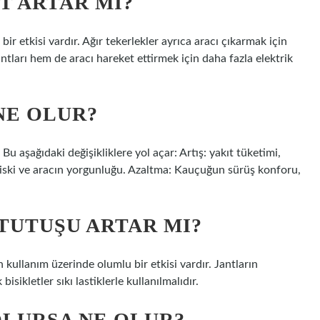
T ARTAR MI?
ir etkisi vardır. Ağır tekerlekler ayrıca aracı çıkarmak için
tları hem de aracı hareket ettirmek için daha fazla elektrik
NE OLUR?
u aşağıdaki değişikliklere yol açar: Artış: yakıt tüketimi,
in riski ve aracın yorgunluğu. Azaltma: Kauçuğun sürüş konforu,
TUTUŞU ARTAR MI?
n kullanım üzerinde olumlu bir etkisi vardır. Jantların
isikletler sıkı lastiklerle kullanılmalıdır.
OLURSA NE OLUR?