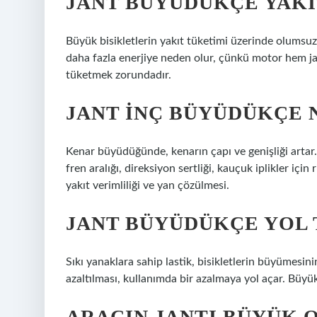
JANT BÜYÜDÜKÇE YAKI
Büyük bisikletlerin yakıt tüketimi üzerinde olumsuz b
daha fazla enerjiye neden olur, çünkü motor hem jan
tüketmek zorundadır.
JANT INÇ BÜYÜDÜKÇE 
Kenar büyüdüğünde, kenarın çapı ve genişliği artar. B
fren aralığı, direksiyon sertliği, kauçuk iplikler iç
yakıt verimliliği ve yan çözülmesi.
JANT BÜYÜDÜKÇE YOL 
Sıkı yanaklara sahip lastik, bisikletlerin büyümesini
azaltılması, kullanımda bir azalmaya yol açar. Büyük b
ARACIN JANTI BÜYÜK 