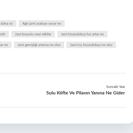
 daha iyi
Ağır jant arabayı yorar mı
rdir
Jant boyutu neyi etkiler
Jant büyüdükçe hız artar mı
tar mı
Jant genişliği artarsa ne olur
Jant inç büyüdükçe ne olur
Sonraki Yazı
Sulu Köfte Ve Pilavın Yanına Ne Gider