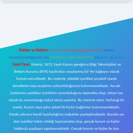
/
Reklam ve İletişim:
E-mail:
backlinkpaneli@gmail.com
Teams:
forumhizmeti@gmail.com
Whatsapp: 0262 606 0 726
Telegram: @karabul
Yasal Uyarı:
Sitemiz, 5651 Sayılı Kanun gereğince Bilgi Teknolojileri ve
İletişim Kurumu (BTK) tarafından onaylanmış bir Yer Sağlayıcı olarak
hizmet vermektedir. Bu nedenle, sitedeki içerikleri proaktif olarak
denetleme veya araştırma yükümlülüğümüz bulunmamaktadır. Ancak,
üyelerimiz yazdıkları içeriklerin sorumluluğunu taşımakta olup, siteye üye
olarak bu sorumluluğu kabul etmiş sayılırlar. Bu internet sitesi, herhangi bir
marka, kurum veya şahıs şirketi ile hiçbir bağlantısı bulunmamaktadır.
Sitede yalnızca kendi hazırladığımız makaleler paylaşılmaktadır. Burada yer
alan içerikler haber niteliği taşımamakta olup, gerçek kurum ve kişiler
hakkında paylaşım yapılmamaktadır. Gerçek kurum ve kişiler ile isim