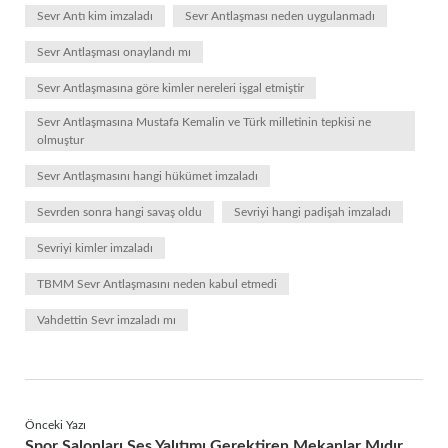
Sevr Antı kim imzaladı
Sevr Antlaşması neden uygulanmadı
Sevr Antlaşması onaylandı mı
Sevr Antlaşmasına göre kimler nereleri işgal etmiştir
Sevr Antlaşmasına Mustafa Kemalin ve Türk milletinin tepkisi ne
olmuştur
Sevr Antlaşmasını hangi hükümet imzaladı
Sevrden sonra hangi savaş oldu
Sevriyi hangi padişah imzaladı
Sevriyi kimler imzaladı
TBMM Sevr Antlaşmasını neden kabul etmedi
Vahdettin Sevr imzaladı mı
Önceki Yazı
Spor Salonları Ses Yalıtımı Gerektiren Mekanlar Mıdır