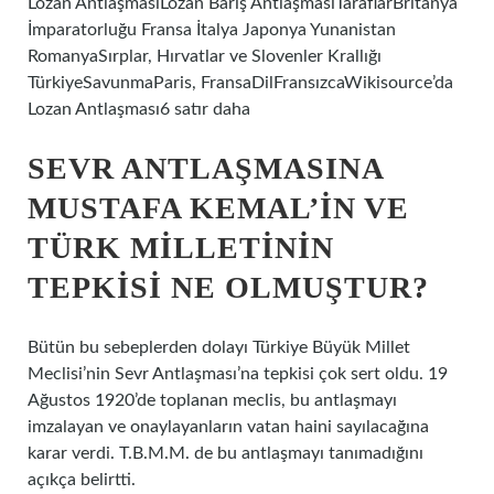
Lozan AntlaşmasıLozan Barış AntlaşmasıTaraflarBritanya
İmparatorluğu Fransa İtalya Japonya Yunanistan
RomanyaSırplar, Hırvatlar ve Slovenler Krallığı
TürkiyeSavunmaParis, FransaDilFransızcaWikisource’da
Lozan Antlaşması6 satır daha
SEVR ANTLAŞMASINA
MUSTAFA KEMAL’IN VE
TÜRK MILLETININ
TEPKISI NE OLMUŞTUR?
Bütün bu sebeplerden dolayı Türkiye Büyük Millet
Meclisi’nin Sevr Antlaşması’na tepkisi çok sert oldu. 19
Ağustos 1920’de toplanan meclis, bu antlaşmayı
imzalayan ve onaylayanların vatan haini sayılacağına
karar verdi. T.B.M.M. de bu antlaşmayı tanımadığını
açıkça belirtti.