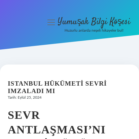
Yumuşak Bilgi Köşesi
menüyü
aç
Huzurlu anlarda neşeli hikayeler bul!
Anasayfa
Gizlilik Politikası
Yasal Uyarı
ISTANBUL HÜKÜMETI SEVRI
Hakkımızda
IMZALADI MI
Tarih: Eylül 25, 2024
SEVR
ANTLAŞMASI’NI