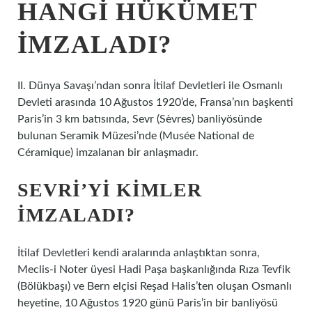
HANGI HÜKÜMET
IMZALADI?
II. Dünya Savaşı’ndan sonra İtilaf Devletleri ile Osmanlı
Devleti arasında 10 Ağustos 1920’de, Fransa’nın başkenti
Paris’in 3 km batısında, Sevr (Sèvres) banliyösünde
bulunan Seramik Müzesi’nde (Musée National de
Céramique) imzalanan bir anlaşmadır.
SEVRI’YI KIMLER
IMZALADI?
İtilaf Devletleri kendi aralarında anlaştıktan sonra,
Meclis-i Noter üyesi Hadi Paşa başkanlığında Rıza Tevfik
(Bölükbaşı) ve Bern elçisi Reşad Halis’ten oluşan Osmanlı
heyetine, 10 Ağustos 1920 günü Paris’in bir banliyösü