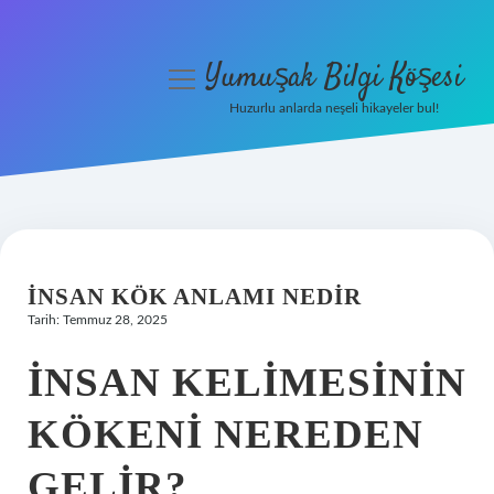
Yumuşak Bilgi Köşesi
menüyü
aç
Huzurlu anlarda neşeli hikayeler bul!
Anasayfa
Gizlilik Politikası
Yasal Uyarı
İNSAN KÖK ANLAMI NEDIR
Hakkımızda
Tarih: Temmuz 28, 2025
İNSAN KELIMESININ
KÖKENI NEREDEN
GELIR?