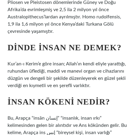
Pliosen ve Pleistosen dönemlerinde Güney ve Doğu
Afrika’da evrimleşmiş ve 2,5 ila 2 milyon yıl önce
Australopithecus’lardan ayrılmıştır. Homo rudolfensis,
1,9 ila 1,6 milyon yıl önce Kenya’daki Turkana Gölü
çevresinde yaşamıştır.
DINDE INSAN NE DEMEK?
Kur’an-ı Kerim’e göre insan; Allah’ın kendi eliyle yarattığı,
ruhundan üflediği, maddi ve manevi organ ve cihazlarını
düzgün ve dengeli bir şekilde düzenleyerek en güzel şekli
verdiği en kıymetli ve en şerefli varlıktır.
İNSAN KÖKENI NEDIR?
Bu, Arapça “insān إنسان” “insanlık, insan ırkı”
kelimesinden gelen bir alıntıdır ve Ans kökünden gelir. Bu
kelime, Arapça ins إنس “bireysel kişi, insan varlığı”