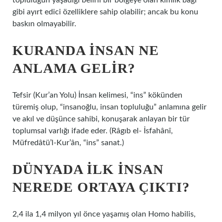
topluluğun yaşadığı belirli bir bölgeye olan kimlik bağı
gibi ayırt edici özelliklere sahip olabilir; ancak bu konu
baskın olmayabilir.
KURANDA INSAN NE
ANLAMA GELIR?
Tefsir (Kur’an Yolu) İnsan kelimesi, “ins” kökünden
türemiş olup, “insanoğlu, insan topluluğu” anlamına gelir
ve akıl ve düşünce sahibi, konuşarak anlayan bir tür
toplumsal varlığı ifade eder. (Râgıb el- İsfahânî,
Müfredâtü’l-Kur’ân, “ins” sanat.)
DÜNYADA ILK INSAN
NEREDE ORTAYA ÇIKTI?
2,4 ila 1,4 milyon yıl önce yaşamış olan Homo habilis,