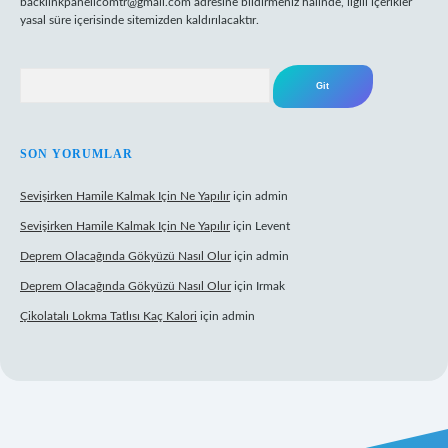
backlinkpanelicomtr@gmail.com
adresine bildirmeniz halinde, ilgili içerikler
yasal süre içerisinde sitemizden kaldırılacaktır.
Arama
SON YORUMLAR
Sevişirken Hamile Kalmak Için Ne Yapılır
için
admin
Sevişirken Hamile Kalmak Için Ne Yapılır
için
Levent
Deprem Olacağında Gökyüzü Nasıl Olur
için
admin
Deprem Olacağında Gökyüzü Nasıl Olur
için
Irmak
Çikolatalı Lokma Tatlısı Kaç Kalori
için
admin
ett.net/