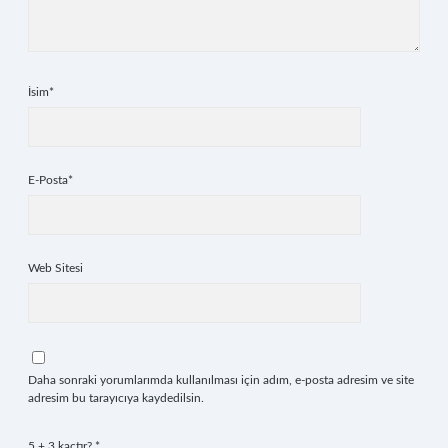
İsim*
E-Posta*
Web Sitesi
Daha sonraki yorumlarımda kullanılması için adım, e-posta adresim ve site
adresim bu tarayıcıya kaydedilsin.
5 + 3 kaçtır?
*