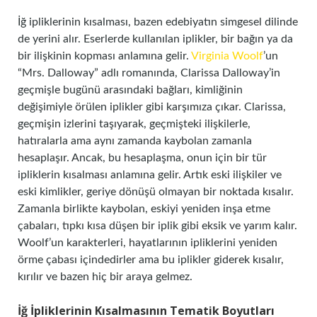
İğ ipliklerinin kısalması, bazen edebiyatın simgesel dilinde
de yerini alır. Eserlerde kullanılan iplikler, bir bağın ya da
bir ilişkinin kopması anlamına gelir.
Virginia Woolf
’un
“Mrs. Dalloway” adlı romanında, Clarissa Dalloway’in
geçmişle bugünü arasındaki bağları, kimliğinin
değişimiyle örülen iplikler gibi karşımıza çıkar. Clarissa,
geçmişin izlerini taşıyarak, geçmişteki ilişkilerle,
hatıralarla ama aynı zamanda kaybolan zamanla
hesaplaşır. Ancak, bu hesaplaşma, onun için bir tür
ipliklerin kısalması anlamına gelir. Artık eski ilişkiler ve
eski kimlikler, geriye dönüşü olmayan bir noktada kısalır.
Zamanla birlikte kaybolan, eskiyi yeniden inşa etme
çabaları, tıpkı kısa düşen bir iplik gibi eksik ve yarım kalır.
Woolf’un karakterleri, hayatlarının ipliklerini yeniden
örme çabası içindedirler ama bu iplikler giderek kısalır,
kırılır ve bazen hiç bir araya gelmez.
İğ İpliklerinin Kısalmasının Tematik Boyutları