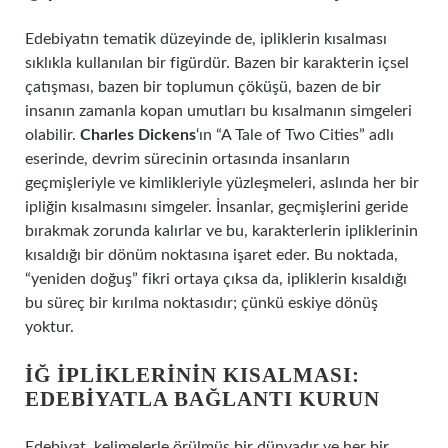
Edebiyatın tematik düzeyinde de, ipliklerin kısalması
sıklıkla kullanılan bir figürdür. Bazen bir karakterin içsel
çatışması, bazen bir toplumun çöküşü, bazen de bir
insanın zamanla kopan umutları bu kısalmanın simgeleri
olabilir.
Charles Dickens
‘ın “A Tale of Two Cities” adlı
eserinde, devrim sürecinin ortasında insanların
geçmişleriyle ve kimlikleriyle yüzleşmeleri, aslında her bir
ipliğin kısalmasını simgeler. İnsanlar, geçmişlerini geride
bırakmak zorunda kalırlar ve bu, karakterlerin ipliklerinin
kısaldığı bir dönüm noktasına işaret eder. Bu noktada,
“yeniden doğuş” fikri ortaya çıksa da, ipliklerin kısaldığı
bu süreç bir kırılma noktasıdır; çünkü eskiye dönüş
yoktur.
İĞ İPLIKLERININ KISALMASI:
EDEBIYATLA BAĞLANTI KURUN
Edebiyat, kelimelerle örülmüş bir dünyadır ve her bir