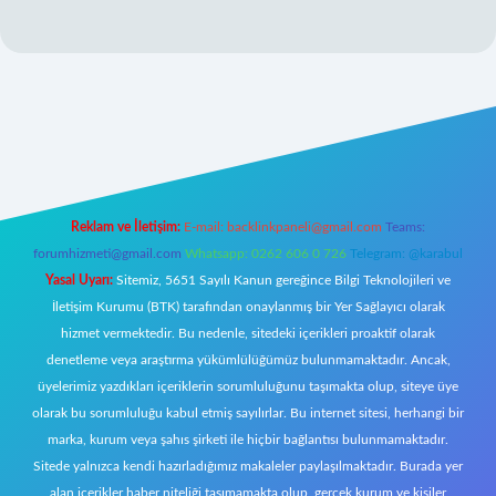
ulipbett.net/
Reklam ve İletişim:
E-mail:
backlinkpaneli@gmail.com
Teams:
forumhizmeti@gmail.com
Whatsapp: 0262 606 0 726
Telegram: @karabul
Yasal Uyarı:
Sitemiz, 5651 Sayılı Kanun gereğince Bilgi Teknolojileri ve
İletişim Kurumu (BTK) tarafından onaylanmış bir Yer Sağlayıcı olarak
hizmet vermektedir. Bu nedenle, sitedeki içerikleri proaktif olarak
denetleme veya araştırma yükümlülüğümüz bulunmamaktadır. Ancak,
üyelerimiz yazdıkları içeriklerin sorumluluğunu taşımakta olup, siteye üye
olarak bu sorumluluğu kabul etmiş sayılırlar. Bu internet sitesi, herhangi bir
marka, kurum veya şahıs şirketi ile hiçbir bağlantısı bulunmamaktadır.
Sitede yalnızca kendi hazırladığımız makaleler paylaşılmaktadır. Burada yer
alan içerikler haber niteliği taşımamakta olup, gerçek kurum ve kişiler