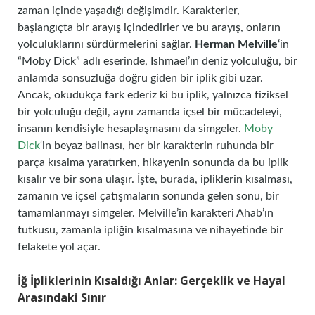
zaman içinde yaşadığı değişimdir. Karakterler,
başlangıçta bir arayış içindedirler ve bu arayış, onların
yolculuklarını sürdürmelerini sağlar.
Herman Melville
‘in
“Moby Dick” adlı eserinde, Ishmael’ın deniz yolculuğu, bir
anlamda sonsuzluğa doğru giden bir iplik gibi uzar.
Ancak, okudukça fark ederiz ki bu iplik, yalnızca fiziksel
bir yolculuğu değil, aynı zamanda içsel bir mücadeleyi,
insanın kendisiyle hesaplaşmasını da simgeler.
Moby
Dick
‘in beyaz balinası, her bir karakterin ruhunda bir
parça kısalma yaratırken, hikayenin sonunda da bu iplik
kısalır ve bir sona ulaşır. İşte, burada, ipliklerin kısalması,
zamanın ve içsel çatışmaların sonunda gelen sonu, bir
tamamlanmayı simgeler. Melville’in karakteri Ahab’ın
tutkusu, zamanla ipliğin kısalmasına ve nihayetinde bir
felakete yol açar.
İğ İpliklerinin Kısaldığı Anlar: Gerçeklik ve Hayal
Arasındaki Sınır