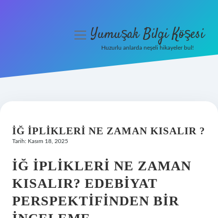
Yumuşak Bilgi Köşesi
menüyü
aç
Huzurlu anlarda neşeli hikayeler bul!
Anasayfa
Gizlilik Politikası
Yasal Uyarı
İĞ IPLIKLERI NE ZAMAN KISALIR ?
Hakkımızda
Tarih: Kasım 18, 2025
İĞ İPLIKLERI NE ZAMAN
KISALIR? EDEBIYAT
PERSPEKTIFINDEN BIR