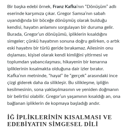
Bir başka edebi örnek,
Franz Kafka
‘nın “Dönüşüm” adlı
eserinde karşımıza çıkar. Gregor Samsa’nın sabah
uyandığında bir böceğe dönüşmüş olarak bulduğu
kendisi, hayatın anlamını sorgulayan bir duruma gelir.
Burada, Gregor’un dönüşümü, ipliklerin kısaldığını
simgeler; çünkü hayatının sonuna doğru gelirken, o artık
eski hayatını bir türlü geride bırakamaz. Ailesinin onu
dışlaması, kişisel olarak kendi kimliğini yitirmesi ve
toplumdan yabancılaşması, hikayenin bir kenarına
ipliklerinin kısalmakta olduğuna dair izler bırakır.
Kafka’nın metninde, “hayal” ile “gerçek” arasındaki ince
çizgi giderek daha da silikleşir. Bu silikleşme, ipliğin
kesilmesinin, sona yaklaşılmasının ve yeniden doğmanın
bir belirtisi olabilir. Gregor’un yaşamının kısaldığı an, ona
bağlanan ipliklerin de kopmaya başladığı andır.
İĞ İPLIKLERININ KISALMASI VE
EDEBIYATIN SIMGESEL DILI