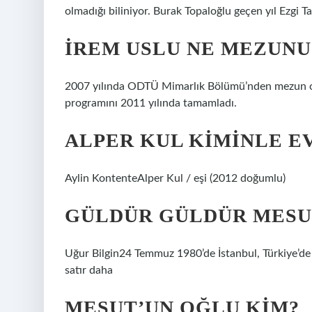
olmadığı biliniyor. Burak Topaloğlu geçen yıl Ezgi Tan
İREM USLU NE MEZUNU
2007 yılında ODTÜ Mimarlık Bölümü’nden mezun ol
programını 2011 yılında tamamladı.
ALPER KUL KIMINLE E
Aylin KontenteAlper Kul / eşi (2012 doğumlu)
GÜLDÜR GÜLDÜR MESU
Uğur Bilgin24 Temmuz 1980’de İstanbul, Türkiye’
satır daha
MESUT’UN OĞLU KIM?