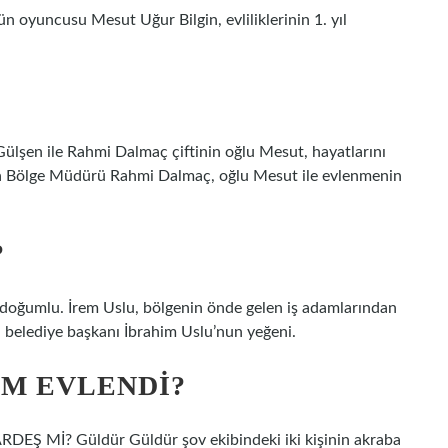
n oyuncusu Mesut Uğur Bilgin, evliliklerinin 1. yıl
ülşen ile Rahmi Dalmaç çiftinin oğlu Mesut, hayatlarını
nya Bölge Müdürü Rahmi Dalmaç, oğlu Mesut ile evlenmenin
?
 doğumlu. İrem Uslu, bölgenin önde gelen iş adamlarından
i belediye başkanı İbrahim Uslu’nun yeğeni.
M EVLENDI?
İ? Güldür Güldür şov ekibindeki iki kişinin akraba