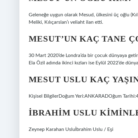
Geleneğe uygun olarak Mesud, ülkesini üç oğlu (Kılıç
Meliki, Kılıçarslan’ı veliaht ilan etti.
MESUT’UN KAÇ TANE Ç
30 Mart 2020’de Londra’da bir çocuk dünyaya getiren
Ela Özil adında ikinci kızları ise Eylül 2022’de dünya
MESUT USLU KAÇ YAŞI
Kişisel BilgilerDoğum Yeri:ANKARADOğum Tarihi:
İBRAHIM USLU KIMINL
Zeynep Karahan Usluİbrahim Uslu / Eşi