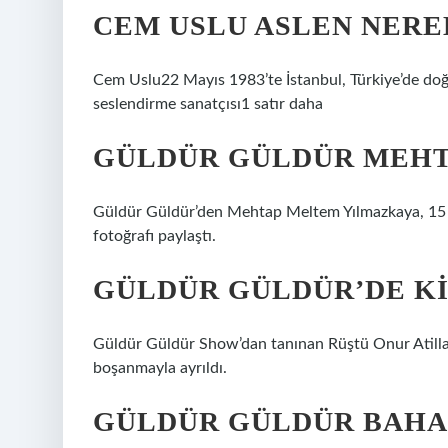
CEM USLU ASLEN NERE
Cem Uslu22 Mayıs 1983’te İstanbul, Türkiye’de do
seslendirme sanatçısı1 satır daha
GÜLDÜR GÜLDÜR MEHT
Güldür Güldür’den Mehtap Meltem Yılmazkaya, 15 Ş
fotoğrafı paylaştı.
GÜLDÜR GÜLDÜR’DE KI
Güldür Güldür Show’dan tanınan Rüştü Onur Atilla,
boşanmayla ayrıldı.
GÜLDÜR GÜLDÜR BAHAD