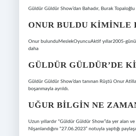
Güldür Güldür Show’dan Bahadır, Burak Topaloğlu v
ONUR BULDU KIMINLE 
Onur bulunduMeslekOyuncuAktif yıllar2005-günüm
daha
GÜLDÜR GÜLDÜR’DE KI
Güldür Güldür Show’dan tanınan Rüştü Onur Atilla,
boşanmayla ayrıldı.
UĞUR BILGIN NE ZAMA
Uzun yıllardır “Güldür Güldür Show”da yer alan ve 
Nişanlandığını “27.06.2023” notuyla yaptığı paylaş