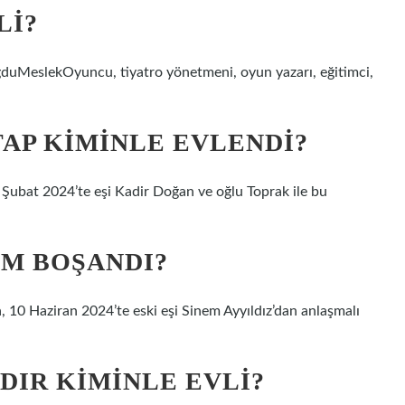
LI?
ğduMeslekOyuncu, tiyatro yönetmeni, oyun yazarı, eğitimci,
AP KIMINLE EVLENDI?
ubat 2024’te eşi Kadir Doğan ve oğlu Toprak ile bu
M BOŞANDI?
 10 Haziran 2024’te eski eşi Sinem Ayyıldız’dan anlaşmalı
IR KIMINLE EVLI?