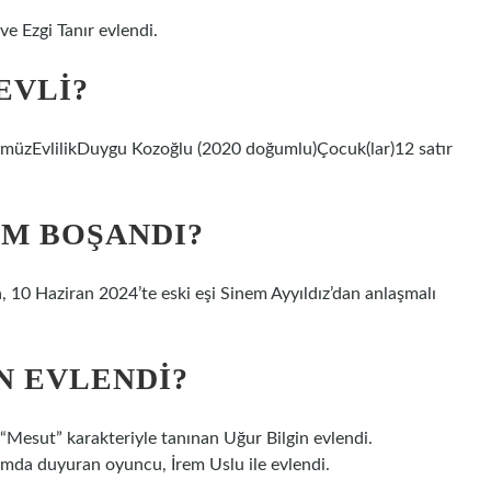
e Ezgi Tanır evlendi.
EVLI?
üzEvlilikDuygu Kozoğlu (2020 doğumlu)Çocuk(lar)12 satır
M BOŞANDI?
 10 Haziran 2024’te eski eşi Sinem Ayyıldız’dan anlaşmalı
N EVLENDI?
“Mesut” karakteriyle tanınan Uğur Bilgin evlendi.
ımda duyuran oyuncu, İrem Uslu ile evlendi.