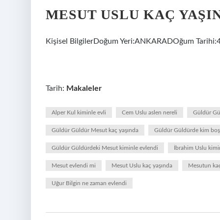
MESUT USLU KAÇ YAŞI
Kişisel BilgilerDoğum Yeri:ANKARADOğum Tarihi:
Tarih:
Makaleler
Alper Kul kiminle evli
Cem Uslu aslen nereli
Güldür Gül
Güldür Güldür Mesut kaç yaşında
Güldür Güldürde kim boş
Güldür Güldürdeki Mesut kiminle evlendi
İbrahim Uslu kimin
Mesut evlendi mi
Mesut Uslu kaç yaşında
Mesutun kaç
Uğur Bilgin ne zaman evlendi