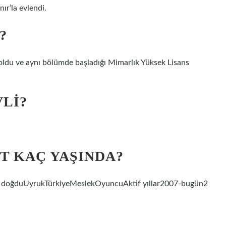
ır’la evlendi.
?
du ve aynı bölümde başladığı Mimarlık Yüksek Lisans
VLI?
T KAÇ YAŞINDA?
de doğduUyrukTürkiyeMeslekOyuncuAktif yıllar2007-bugün2