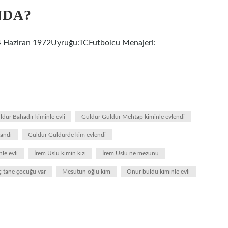
NDA?
4 Haziran 1972Uyruğu:TCFutbolcu Menajeri:
dür Bahadır kiminle evli
Güldür Güldür Mehtap kiminle evlendi
andı
Güldür Güldürde kim evlendi
le evli
İrem Uslu kimin kızı
İrem Uslu ne mezunu
 tane çocuğu var
Mesutun oğlu kim
Onur buldu kiminle evli