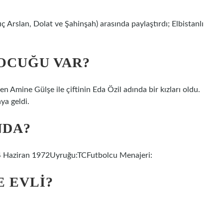
 Arslan, Dolat ve Şahinşah) arasında paylaştırdı; Elbistanlı
OCUĞU VAR?
 Amine Gülşe ile çiftinin Eda Özil adında bir kızları oldu.
ya geldi.
NDA?
4 Haziran 1972Uyruğu:TCFutbolcu Menajeri:
E EVLI?