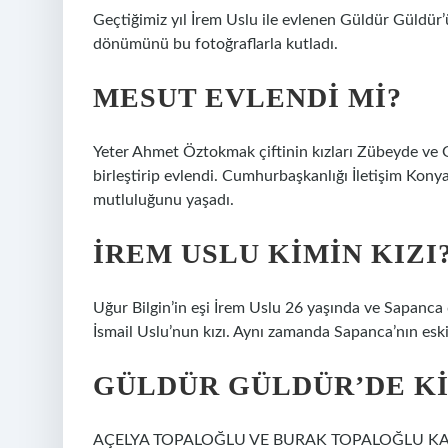
Geçtiğimiz yıl İrem Uslu ile evlenen Güldür Güldür’ü
dönümünü bu fotoğraflarla kutladı.
MESUT EVLENDI MI?
Yeter Ahmet Öztokmak çiftinin kızları Zübeyde ve G
birleştirip evlendi. Cumhurbaşkanlığı İletişim Ko
mutluluğunu yaşadı.
İREM USLU KIMIN KIZI
Uğur Bilgin’in eşi İrem Uslu 26 yaşında ve Sapanca
İsmail Uslu’nun kızı. Aynı zamanda Sapanca’nın esk
GÜLDÜR GÜLDÜR’DE KI
AÇELYA TOPALOĞLU VE BURAK TOPALOĞLU KARDEŞ M