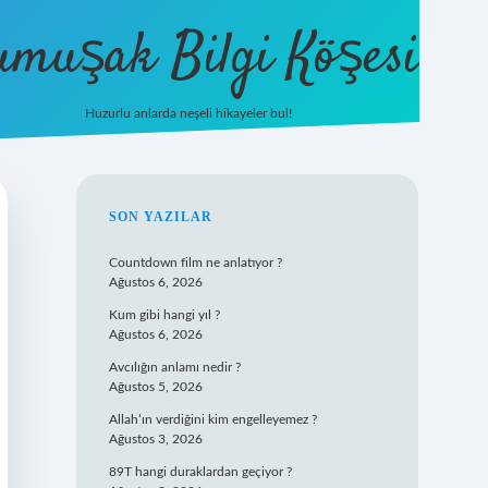
umuşak Bilgi Köşesi
Huzurlu anlarda neşeli hikayeler bul!
hiltonbet güncel giriş
https://tulipbet
SIDEBAR
SON YAZILAR
Countdown film ne anlatıyor ?
Ağustos 6, 2026
Kum gibi hangi yıl ?
Ağustos 6, 2026
Avcılığın anlamı nedir ?
Ağustos 5, 2026
Allah’ın verdiğini kim engelleyemez ?
Ağustos 3, 2026
89T hangi duraklardan geçiyor ?