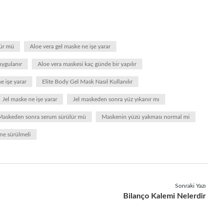
lür mü
Aloe vera gel maske ne işe yarar
uygulanır
Aloe vera maskesi kaç günde bir yapılır
e işe yarar
Elite Body Gel Mask Nasıl Kullanılır
Jel maske ne işe yarar
Jel maskeden sonra yüz yıkanır mı
Maskeden sonra serum sürülür mü
Maskenin yüzü yakması normal mi
ne sürülmeli
Sonraki Yazı
Bilanço Kalemi Nelerdir