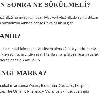
N SONRA NE SÜRÜLMELI?
yüzünüzü hemen yıkamayın. Maskeyi yüzünüzden çıkardıktan
ği yüzünüzün altında hapsolur ve besin sağlar.
ANIR?
li olabilmesi için sabah ve akşam olmak üzere günde iki kez
rdikten sonra, üründen az miktarda alıp hafifçe masaj yaparak
elerde daha dikkatli olun.
HANGI MARKA?
markaları arasında Avene, Bioderma, Caudalie, Darphin,
e, The Organic Pharmacy, Vichy ve Skinceuticals gibi