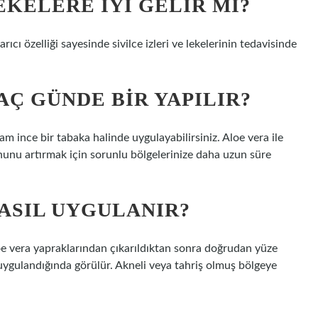
KELERE IYI GELIR MI?
arıcı özelliği sayesinde sivilce izleri ve lekelerinin tedavisinde
Ç GÜNDE BIR YAPILIR?
şam ince bir tabaka halinde uygulayabilirsiniz. Aloe vera ile
onunu artırmak için sorunlu bölgelerinize daha uzun süre
NASIL UYGULANIR?
aloe vera yapraklarından çıkarıldıktan sonra doğrudan yüze
 uygulandığında görülür. Akneli veya tahriş olmuş bölgeye