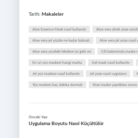
Tarih:
Makaleler
Aloe Essence Mask nasıl kullanılır
Aloe vera direk yüze sürü
Aloe vera jel yüzde ne kadar kalmalı
Aloe vera jel yüze nasıl 
Aloe vera yüzdeki lekelere iyi gelir mi
Cilt bakımında maske n
En iyi yüz maskesi hangi marka
Gel mask nasıl kullanılır
Jel yüz maskesi nasıl kullanılır
Jel yüze nasıl uygulanır
Yüz maskesi kaç dakika durmalı
Yüze maske yaptıktan sonra 
Önceki Yazı
Uygulama Boyutu Nasıl Küçültülür