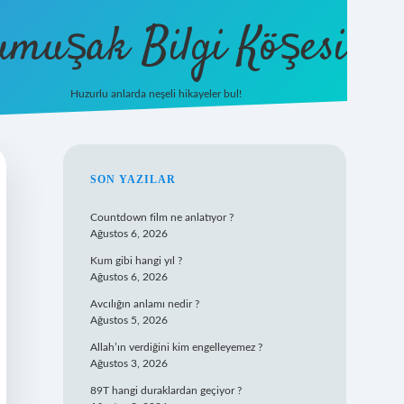
umuşak Bilgi Köşesi
Huzurlu anlarda neşeli hikayeler bul!
hiltonbet güncel giriş
https://tulipbett
SIDEBAR
SON YAZILAR
Countdown film ne anlatıyor ?
Ağustos 6, 2026
Kum gibi hangi yıl ?
Ağustos 6, 2026
Avcılığın anlamı nedir ?
Ağustos 5, 2026
Allah’ın verdiğini kim engelleyemez ?
Ağustos 3, 2026
89T hangi duraklardan geçiyor ?