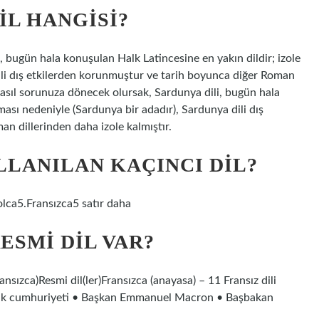
IL HANGISI?
, bugün hala konuşulan Halk Latincesine en yakın dildir; izole
ili dış etkilerden korunmuştur ve tarih boyunca diğer Roman
, asıl sorunuza dönecek olursak, Sardunya dili, bugün hala
ması nedeniyle (Sardunya bir adadır), Sardunya dili dış
n dillerinden daha izole kalmıştır.
LLANILAN KAÇINCI DIL?
lca5.Fransızca5 satır daha
ESMI DIL VAR?
ızca)Resmi dil(ler)Fransızca (anayasa) – 11 Fransız dili ​​
lık cumhuriyeti • Başkan Emmanuel Macron • Başbakan