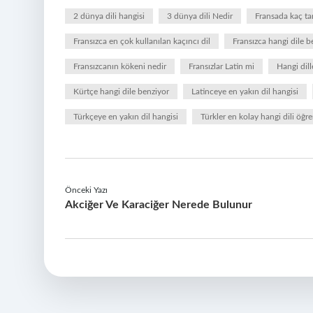
2 dünya dili hangisi
3 dünya dili Nedir
Fransada kaç tan
Fransızca en çok kullanılan kaçıncı dil
Fransızca hangi dile b
Fransızcanın kökeni nedir
Fransızlar Latin mi
Hangi dill
Kürtçe hangi dile benziyor
Latinceye en yakın dil hangisi
Türkçeye en yakın dil hangisi
Türkler en kolay hangi dili öğre
Önceki Yazı
Akciğer Ve Karaciğer Nerede Bulunur