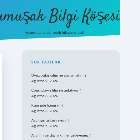
umuşak Bilgi Köşesi
Huzurlu anlarda neşeli hikayeler bul!
hiltonbet güncel giriş
https://tulipbett.n
SIDEBAR
SON YAZILAR
Uyuz bulaşıcılığı ne zaman yitirir ?
Ağustos 9, 2026
Countdown film ne anlatıyor ?
Ağustos 6, 2026
Kum gibi hangi yıl ?
Ağustos 6, 2026
Avcılığın anlamı nedir ?
Ağustos 5, 2026
Allah’ın verdiğini kim engelleyemez ?