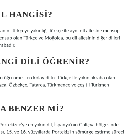
L HANGISI?
ın Türkçeye yakınlığı Türkçe ile aynı dil ailesine mensup
nsup olan Türkçe ve Moğolca, bu dil ailesinin diğer dilleri
rabadır.
NGI DILI ÖĞRENIR?
in öğrenmesi en kolay diller Türkçe ile yakın akraba olan
rgızca, Özbekçe, Tatarca, Türkmence ve çeşitli Türkmen
A BENZER MI?
ortekizce’ye en yakın dil, İspanya’nın Galiçya bölgesinde
ı, 15. ve 16. yüzyıllarda Portekiz’in sömürgeleştirme süreci