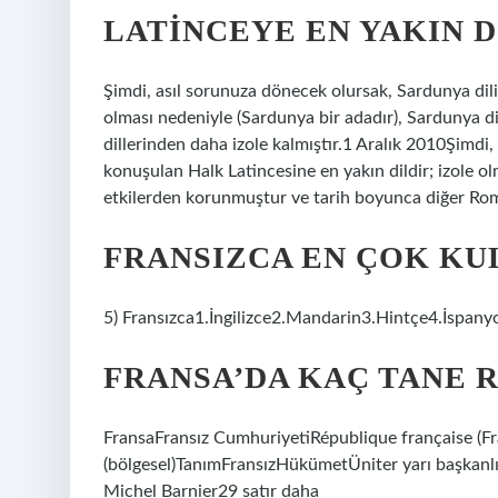
LATINCEYE EN YAKIN D
Şimdi, asıl sorunuza dönecek olursak, Sardunya dili
olması nedeniyle (Sardunya bir adadır), Sardunya d
dillerinden daha izole kalmıştır.1 Aralık 2010Şimdi
konuşulan Halk Latincesine en yakın dildir; izole ol
etkilerden korunmuştur ve tarih boyunca diğer Roma
FRANSIZCA EN ÇOK KU
5) Fransızca1.İngilizce2.Mandarin3.Hintçe4.İspanyo
FRANSA’DA KAÇ TANE R
FransaFransız CumhuriyetiRépublique française (Frans
(bölgesel)TanımFransızHükümetÜniter yarı başkan
Michel Barnier29 satır daha