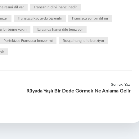
e resmi dil var
Fransanın dini inancı nedir
enzer
Fransızca kaç ayda öğrenilir
Fransızca zor bir dil mi
er birbirine yakın
İtalyanca hangi dile benziyor
Portekizce Fransızca benzer mi
Rusça hangi dile benziyor
nir
Sonraki Yazı
Rüyada Yaşlı Bir Dede Görmek Ne Anlama Gelir