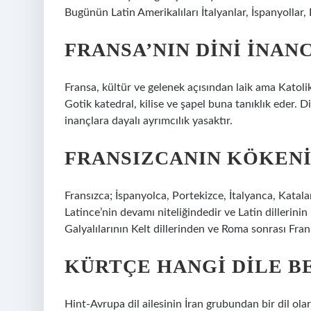
Bugünün Latin Amerikalıları İtalyanlar, İspanyollar, 
FRANSA’NIN DINI INANC
Fransa, kültür ve gelenek açısından laik ama Katoli
Gotik katedral, kilise ve şapel buna tanıklık eder. D
inançlara dayalı ayrımcılık yasaktır.
FRANSIZCANIN KÖKENI
Fransızca; İspanyolca, Portekizce, İtalyanca, Kata
Latince’nin devamı niteliğindedir ve Latin dillerini
Galyalılarının Kelt dillerinden ve Roma sonrası Fra
KÜRTÇE HANGI DILE B
Hint-Avrupa dil ailesinin İran grubundan bir dil ol