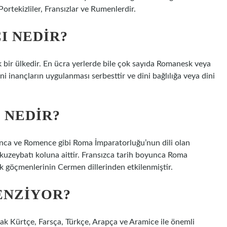
Portekizliler, Fransızlar ve Rumenlerdir.
I NEDIR?
k bir ülkedir. En ücra yerlerde bile çok sayıda Romanesk veya
ini inançların uygulanması serbesttir ve dini bağlılığa veya dini
 NEDIR?
lanca ve Romence gibi Roma İmparatorluğu’nun dili olan
n kuzeybatı koluna aittir. Fransızca tarih boyunca Roma
nk göçmenlerinin Cermen dillerinden etkilenmiştir.
ENZIYOR?
arak Kürtçe, Farsça, Türkçe, Arapça ve Aramice ile önemli