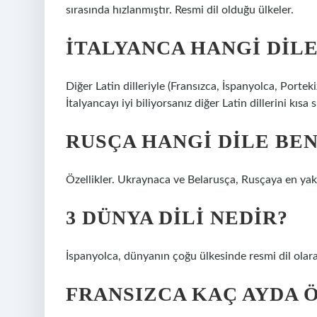
sırasında hızlanmıştır. Resmi dil olduğu ülkeler.
İTALYANCA HANGI DIL
Diğer Latin dilleriyle (Fransızca, İspanyolca, Porte
İtalyancayı iyi biliyorsanız diğer Latin dillerini kısa
RUSÇA HANGI DILE BE
Özellikler. Ukraynaca ve Belarusça, Rusçaya en yakın
3 DÜNYA DILI NEDIR?
İspanyolca, dünyanın çoğu ülkesinde resmi dil olarak
FRANSIZCA KAÇ AYDA 