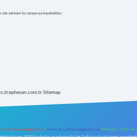
site adresim bu tarayıcıya kaydedilsin.
ps://cephesan.com.tr
Sitemap
l:
backlinkpaneli@gmail.com
Teams:
forumhizmeti@gmail.com
Whatsapp: 0262 606 
letişim Kurumu (BTK) tarafından onaylanmış bir Yer Sağlayıcı olarak hizmet vermektedir.