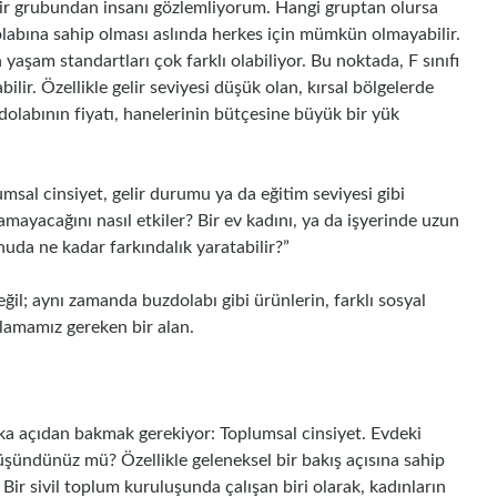
elir grubundan insanı gözlemliyorum. Hangi gruptan olursa
dolabına sahip olması aslında herkes için mümkün olmayabilir.
n yaşam standartları çok farklı olabiliyor. Bu noktada, F sınıfı
abilir. Özellikle gelir seviyesi düşük olan, kırsal bölgelerde
uzdolabının fiyatı, hanelerinin bütçesine büyük bir yük
msal cinsiyet, gelir durumu ya da eğitim seviyesi gibi
namayacağını nasıl etkiler? Bir ev kadını, ya da işyerinde uzun
konuda ne kadar farkındalık yaratabilir?”
değil; aynı zamanda buzdolabı gibi ürünlerin, farklı sosyal
anlamamız gereken bir alan.
ka açıdan bakmak gerekiyor: Toplumsal cinsiyet. Evdeki
üşündünüz mü? Özellikle geleneksel bir bakış açısına sahip
r. Bir sivil toplum kuruluşunda çalışan biri olarak, kadınların