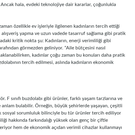
Ancak hala, evdeki teknolojiye dair kararlar, çoğunlukla
aman özellikle ev işleriyle ilgilenen kadınların tercih ettiği
 alışveriş yapma ve uzun vadede tasarruf sağlama gibi pratik
aki kritik nokta şu: Kadınların, enerji verimliliği gibi
arafından görmezden geliniyor. “Aile bütçesini nasıl
daklanabilirken, kadınlar çoğu zaman bu konuları daha pratik
buzdolabının tercih edilmesi, aslında kadınların ekonomik
ör. F sınıfı buzdolabı gibi ürünler, farklı yaşam tarzlarına ve
de anlam bulabilir. Örneğin, büyük şehirlerde yaşayan, çeşitli
 sosyal sorumluluk bilinciyle bu tür ürünler tercih ediliyor
iliği hakkında farkındalığı yüksek olan genç bir çiftle
teriyor hem de ekonomik açıdan verimli cihazlar kullanmayı