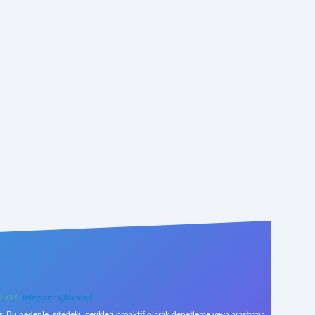
0 726
Telegram: @karabul
 Bu nedenle, sitedeki içerikleri proaktif olarak denetleme veya araştırma