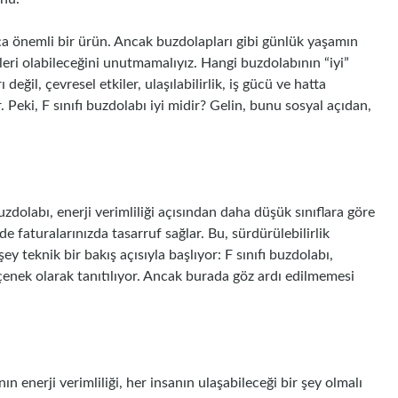
ukça önemli bir ürün. Ancak buzdolapları gibi günlük yaşamın
leri olabileceğini unutmamalıyız. Hangi buzdolabının “iyi”
ğil, çevresel etkiler, ulaşılabilirlik, iş gücü ve hatta
. Peki, F sınıfı buzdolabı iyi midir? Gelin, bunu sosyal açıdan,
zdolabı, enerji verimliliği açısından daha düşük sınıflara göre
e faturalarınızda tasarruf sağlar. Bu, sürdürülebilirlik
y teknik bir bakış açısıyla başlıyor: F sınıfı buzdolabı,
çenek olarak tanıtılıyor. Ancak burada göz ardı edilmemesi
n enerji verimliliği, her insanın ulaşabileceği bir şey olmalı