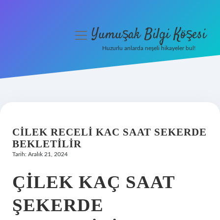
Yumuşak Bilgi Köşesi
menüyü
aç
Huzurlu anlarda neşeli hikayeler bul!
Anasayfa
Gizlilik Politikası
Yasal Uyarı
CILEK RECELI KAC SAAT SEKERDE
Hakkımızda
BEKLETILIR
Tarih: Aralık 21, 2024
ÇILEK KAÇ SAAT
ŞEKERDE