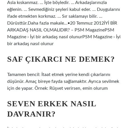
Asla kıskanmaz. … İşte böyledir. … Arkadaşlarınızla
eğlenin. … Sevmediğiniz şeyleri kabul eder. … Duygularını
ifade etmekten korkmaz. … Sır saklamayı bilir. …
Dürüsttür.Daha fazla makale…•20 Temmuz 2012İYİ BİR
ARKADAŞ NASIL OLMALIDIR? – PSM MagazinePSM
Magazine › İyi bir arkadaş nasıl olunurPSM Magazine › İyi
bir arkadaş nasıl olunur
SAF ÇIKARCI NE DEMEK?
Tamamen bencil: İtaat etmek yerine kendi çıkarlarını
düşünür. Amaç bireye fayda sağlamaktır. Ayrıca sevilmek
için de yapar. Örnek: Rüşvet verirsen, emin olurum
SEVEN ERKEK NASIL
DAVRANIR?