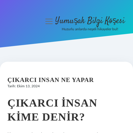
Yumuşak Bilgi Köşesi
menüyü
aç
Huzurlu anlarda neşeli hikayeler bul!
Anasayfa
Gizlilik Politikası
Yasal Uyarı
ÇIKARCI INSAN NE YAPAR
Hakkımızda
Tarih: Ekim 13, 2024
ÇIKARCI INSAN
KIME DENIR?